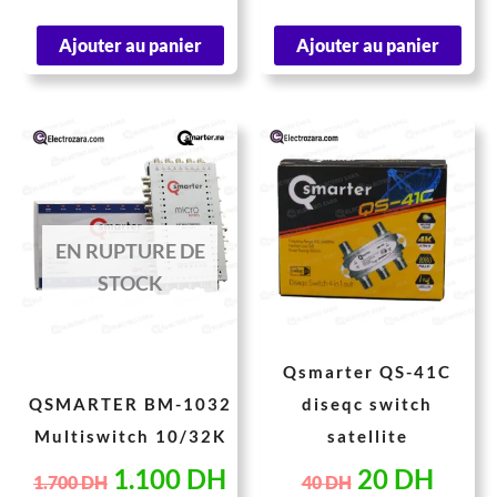
Ajouter au panier
Ajouter au panier
Le
Le
Le
Le
prix
prix
prix
prix
initial
actuel
initial
actue
était :
est :
était :
est :
EN RUPTURE DE
1.700 DH.
1.100 DH.
40 DH.
20 D
STOCK
Qsmarter QS-41C
QSMARTER BM-1032
diseqc switch
Multiswitch 10/32K
satellite
1.100
DH
20
DH
1.700
DH
40
DH