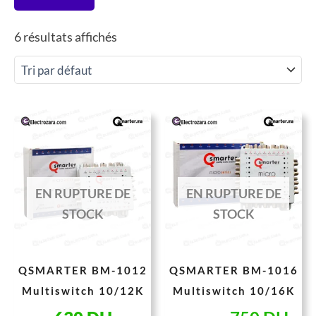
6 résultats affichés
Le
Le
prix
pri
initial
act
était :
est 
EN RUPTURE DE
EN RUPTURE DE
1.360 DH.
750
STOCK
STOCK
QSMARTER BM-1012
QSMARTER BM-1016
Multiswitch 10/12K
Multiswitch 10/16K