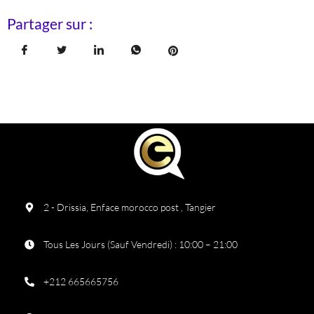
Partager sur :
2 - Drissia, Enface morocco post , Tangier
Tous Les Jours (Sauf Vendredi) : 10:00 – 21:00
+212 665665756