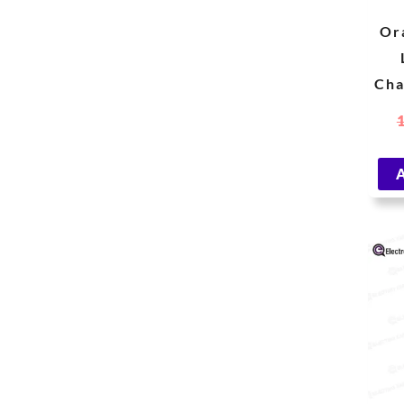
Or
Cha
Ra
A