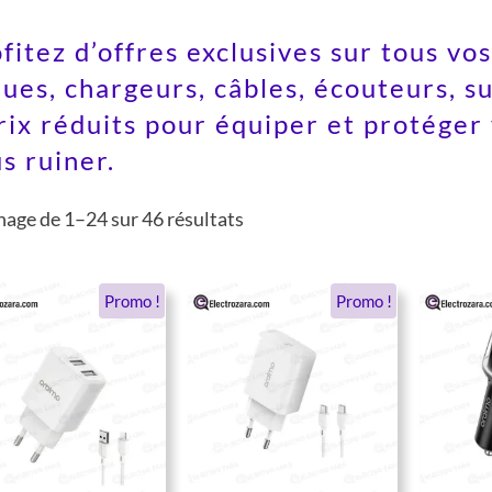
fitez d’offres exclusives sur tous vo
ues, chargeurs, câbles, écouteurs, s
rix réduits pour équiper et protége
s ruiner.
hage de 1–24 sur 46 résultats
Le
Le
Le
Le
Promo !
Promo !
prix
prix
prix
prix
initial
actuel
initial
actuel
était :
est :
était :
est :
132 DH.
66 DH.
208 DH.
104 DH.