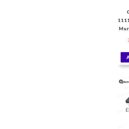
111
Mur
av
A
E