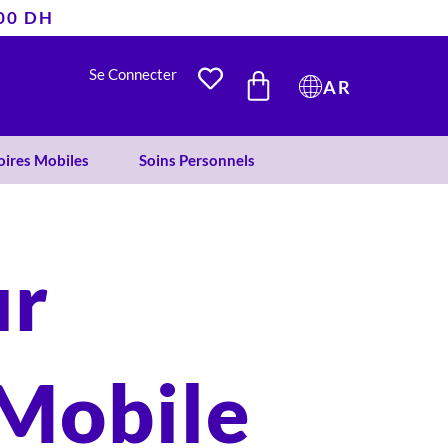
400 DH
PANIER
Se Connecter
AR
oires Mobiles
Soins Personnels
ur
 Mobile