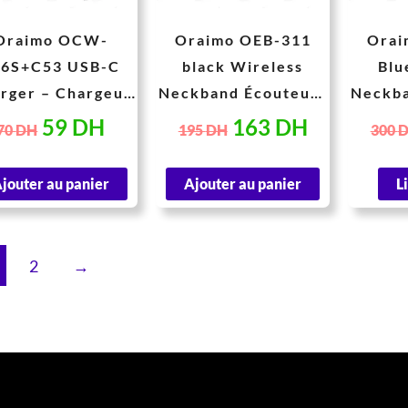
Oraimo OCW-
Oraimo OEB-311
Orai
66S+C53 USB-C
black Wireless
Blu
rger – Chargeur
Neckband Écouteurs
Neckba
pact avec Câble
Bluetooth avec
Blu
59
DH
163
DH
70
DH
195
DH
300
Inclus (10W)
Basses Puissantes et
Basses
Vibration d’Appel
Vibra
jouter au panier
Ajouter au panier
L
2
→