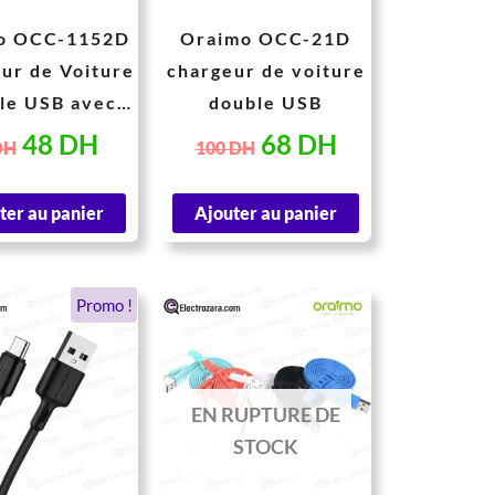
o OCC-1152D
Oraimo OCC-21D
ur de Voiture
chargeur de voiture
le USB avec
double USB
u LED 15.5W
48
DH
68
DH
DH
100
DH
ter au panier
Ajouter au panier
Le
Le
Ce
Promo !
prix
prix
produit
a
initial
actuel
plusieurs
était :
est :
EN RUPTURE DE
variations.
38 DH.
29 DH.
STOCK
Les
options