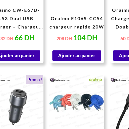
aimo CW-E67D-
Oraim
L53 Dual USB
Oraimo E106S-CC54
Charge
rger – Chargeur
chargeur rapide 20W
Doub
pide avec Câble
Annea
66
DH
104
DH
132
DH
208
DH
60
Lightning 12W
jouter au panier
Ajouter au panier
Ajou
Le
Le
Ce
Promo !
prix
prix
produit
a
initial
actuel
plusieurs
était :
est :
variations.
199 DH.
130 DH.
Les
options