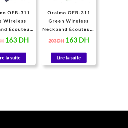
mo OEB-311
Oraimo OEB-311
e Wireless
Green Wireless
nd Écouteurs
Neckband Écouteurs
etooth avec
Bluetooth avec
163
DH
163
DH
DH
203
DH
 Puissantes et
Basses Puissantes et
tion d’Appel
Vibration d’Appel
ire la suite
Lire la suite