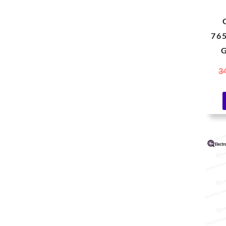
76
G
C
3
a
Câ