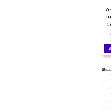
O
Li
C
Syn
A