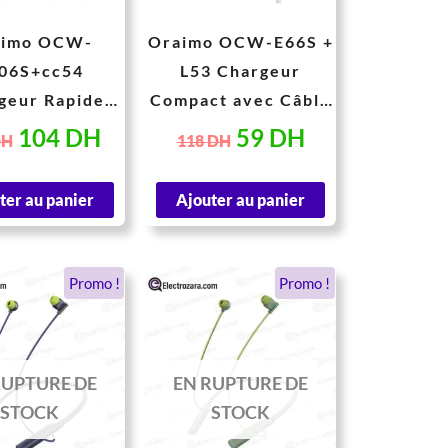
aimo OCW-
Oraimo OCW-E66S +
06S+cc54
L53 Chargeur
geur Rapide
Compact avec Câble
avec Câble
Lightning 10W
104
DH
59
DH
DH
118
DH
 vers Type-C
ter au panier
Ajouter au panier
Le
Le
Le
Le
Promo !
Promo !
prix
prix
prix
prix
initial
actuel
initial
actuel
était :
est :
était :
est :
RUPTURE DE
EN RUPTURE DE
300 DH.
163 DH.
203 DH.
163 DH.
STOCK
STOCK