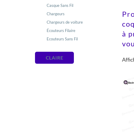
Casque Sans Fil
Pro
Chargeurs
coq
Chargeurs de voiture
Écouteurs Filaire
à p
Ecouteurs Sans Fil
vou
Neckband Écouteurs
Power bank
CLAIRE
Affic
smart watch
Support Téléphone