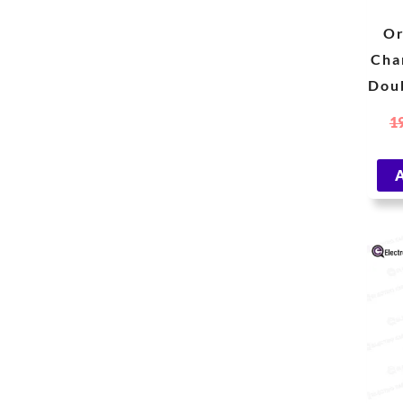
O
Cha
Dou
1
A