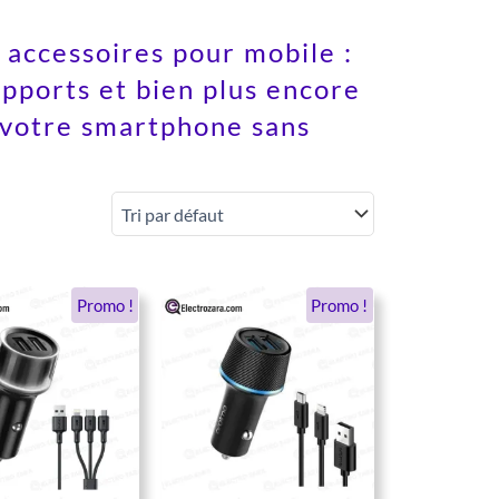
s accessoires pour mobile :
upports et bien plus encore
r votre smartphone sans
Le
Le
Le
Le
Promo !
Promo !
prix
prix
prix
prix
initial
actuel
initial
actuel
était :
est :
était :
est :
60 DH.
48 DH.
100 DH.
68 DH.