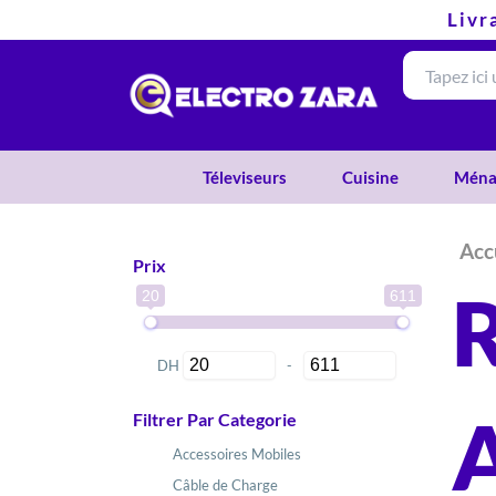
Aller
Livr
au
contenu
Téleviseurs
Cuisine
Ména
Acc
Prix
20
611
DH
-
Minimum Price
Maximum Price
Filtrer Par Categorie
Accessoires Mobiles
Câble de Charge