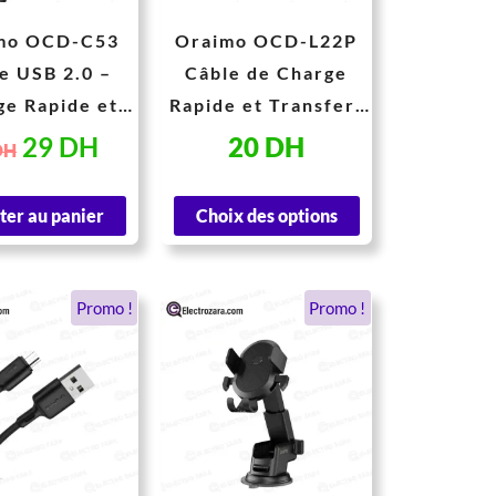
peuvent
mo OCD-C53
Oraimo OCD-L22P
être
e USB 2.0 –
Câble de Charge
choisies
ge Rapide et
Rapide et Transfert
sur
ansfert de
de Données
29
DH
20
DH
DH
la
Données
page
ter au panier
Choix des options
du
produit
Le
Le
Le
Le
Promo !
Promo !
prix
prix
prix
prix
initial
actuel
initial
actuel
était :
est :
était :
est :
32 DH.
20 DH.
81 DH.
68 DH.