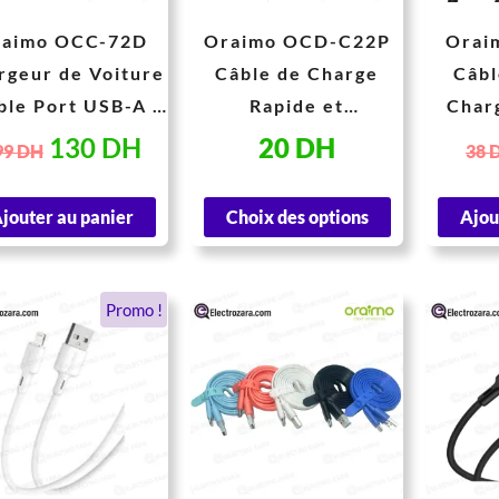
peuvent
raimo OCC-72D
Oraimo OCD-C22P
Orai
être
rgeur de Voiture
Câble de Charge
Câbl
choisies
ble Port USB-A &
Rapide et
Char
sur
Type-C (38W)
Synchronisation des
Tr
130
DH
20
DH
99
DH
38
la
Données
page
jouter au panier
Choix des options
Ajou
du
produit
Le
Le
Ce
Promo !
prix
prix
produit
a
initial
actuel
plusieurs
était :
est :
variations.
40 DH.
30 DH.
Les
options