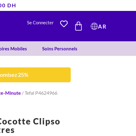
400 DH
était :
est :
2.059 DH.
1.548 DH.
PANIER
Se Connecter
AR
oires Mobiles
Soins Personnels
nomisez 25%
te-Minute
/ Tefal P4624966
s
ocotte Clipso
tres