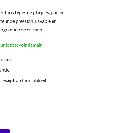
c tous types de plaques, panier
teur de pression. Lavable en
programme de cuisson.
 le recevoir demain
e maroc
ntie.
 réception (non utilisé)
IX
TUEL
 :