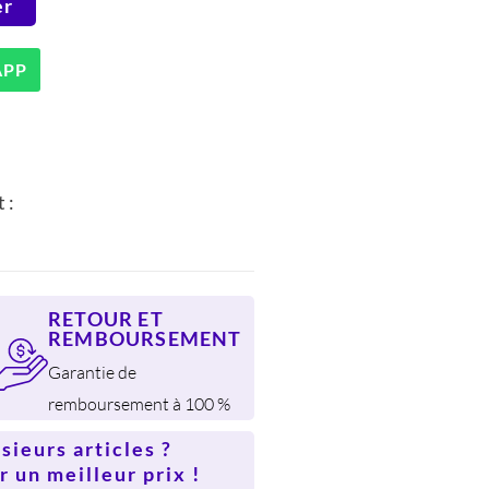
er
548 DH.
APP
 :
RETOUR ET
REMBOURSEMENT
Garantie de
remboursement à 100 %
ieurs articles ?
 un meilleur prix !