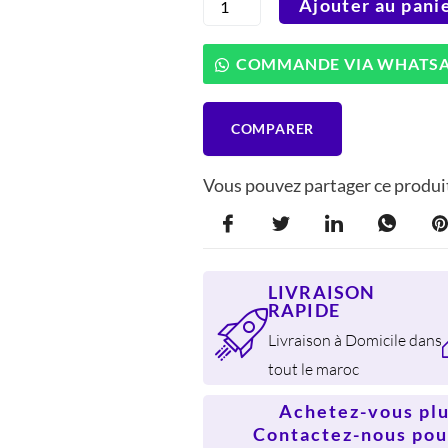
Ajouter au pani
2.059 DH.
1.
de
Tefal
P4624966
COMMANDE VIA WHATS
Cocotte
Clipso
Minute
COMPARER
Easy
9
Litres
Vous pouvez partager ce produit
LIVRAISON
RAPIDE
Livraison à Domicile dans
tout le maroc
Achetez-vous plus
Contactez-nous pour