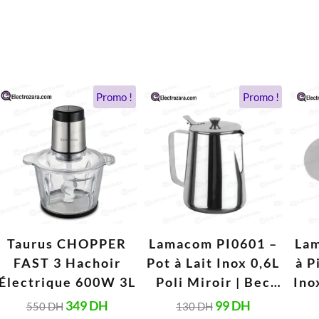
Le
Le
Le
Le
Promo !
Promo !
prix
prix
prix
prix
initial
actuel
initial
actuel
était :
est :
était :
est :
.
550 DH.
349 DH.
130 DH.
99 DH.
Taurus CHOPPER
Lamacom PI0601 –
Lam
FAST 3 Hachoir
Pot à Lait Inox 0,6L
à P
Électrique 600W 3L
Poli Miroir | Bec
Ino
Verseur Précis,
349
DH
99
DH
550
DH
130
DH