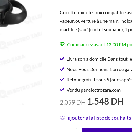
Cocotte-minute inox compatible ave
vapeur, ouverture à une main, indica
machine (sauf joint et soupape), 1 
Commandez avant 13:00 PM pour
Livraison a domicile Dans tout l
Nous Vous Donnons 1 an de gara
Retour gratuit sous 5 jours après
Vendu par electrozara.com
1.548
DH
LE
LE
2.059
DH
PRIX
PR
INITIAL
AC
ajouter à la liste de souhaits
ÉTAIT :
EST
quantité