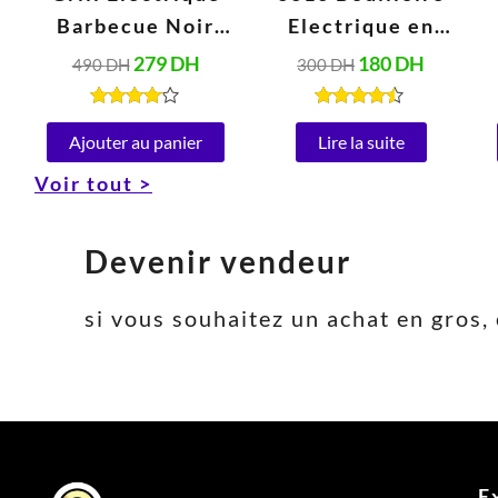
Barbecue Noir
Electrique en
(2000W, 230V,
Verre 2 Litres,
279
DH
180
DH
490
DH
300
DH
50Hz)
Arrêt
Automatique,
Note
Note
4.00
4.34
Ajouter au panier
Lire la suite
Base Rotative à
sur 5
sur 5
Voir tout >
360° (1800W)
Devenir vendeur
si vous souhaitez un achat en gro
E