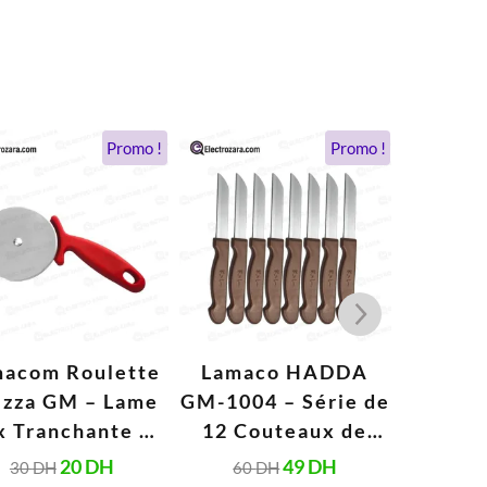
Le
Le
Le
Le
Promo !
Promo !
prix
prix
prix
prix
initial
actuel
initial
actuel
était :
est :
était :
est :
30 DH.
20 DH.
60 DH.
49 DH.
acom Roulette
Lamaco HADDA
Lamac
izza GM – Lame
GM-1004 – Série de
Tamis 
x Tranchante et
12 Couteaux de
Poli Mi
Poignée
Cuisine en Inox
Fin Rés
20
DH
49
DH
30
DH
60
DH
22