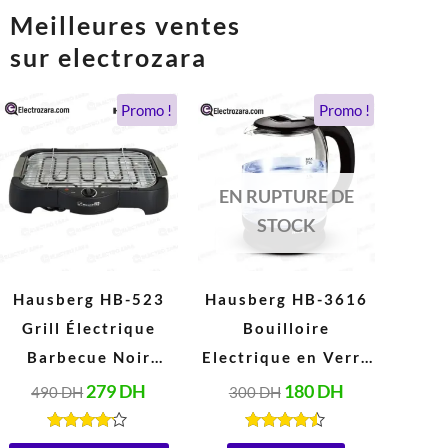
Meilleures ventes
sur electrozara
Le
Le
Le
Le
Promo !
Promo !
prix
prix
prix
prix
initial
actuel
initial
actuel
était :
est :
était :
est :
490 DH.
279 DH.
300 DH.
180 DH.
EN RUPTURE DE
STOCK
Hausberg HB-523
Hausberg HB-3616
Grill Électrique
Bouilloire
Barbecue Noir
Electrique en Verre
(2000W, 230V,
2 Litres, Arrêt
279
DH
180
DH
490
DH
300
DH
50Hz)
Automatique, Base
Rotative à 360°
Note
Note