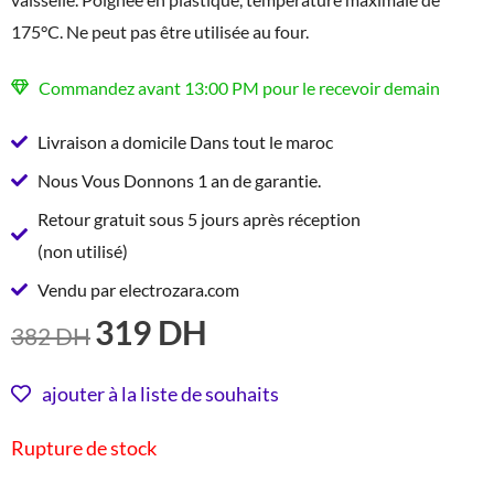
175°C. Ne peut pas être utilisée au four.
Commandez avant 13:00 PM pour le recevoir demain
Livraison a domicile Dans tout le maroc
Nous Vous Donnons 1 an de garantie.
Retour gratuit sous 5 jours après réception
(non utilisé)
Vendu par electrozara.com
319
DH
LE
LE
382
DH
PRIX
PRIX
INITIAL
ACTUEL
ajouter à la liste de souhaits
ÉTAIT :
EST :
Rupture de stock
382 DH.
319 DH.