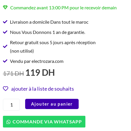
Commandez avant 13:00 PM pour le recevoir demain
Livraison a domicile Dans tout le maroc
Nous Vous Donnons 1 an de garantie.
Retour gratuit sous 5 jours après réception
(non utilisé)
Vendu par electrozara.com
119
DH
LE
LE
171
DH
PRIX
PRIX
INITIAL
ACTUEL
ajouter à la liste de souhaits
ÉTAIT :
EST :
quantité
Ajouter au panier
171 DH.
119 DH.
de
Tefal
B5540202
COMMANDE VIA WHATSAPP
Poêle
20