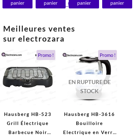
panier
panier
panier
panier
antiadhésive
Voir tout >
Meilleures ventes
sur electrozara
Le
Le
Le
Le
Promo !
Promo !
prix
prix
prix
prix
initial
actuel
initial
actuel
était :
est :
était :
est :
490 DH.
279 DH.
300 DH.
180 DH.
EN RUPTURE DE
STOCK
Hausberg HB-523
Hausberg HB-3616
Grill Électrique
Bouilloire
Barbecue Noir
Electrique en Verre