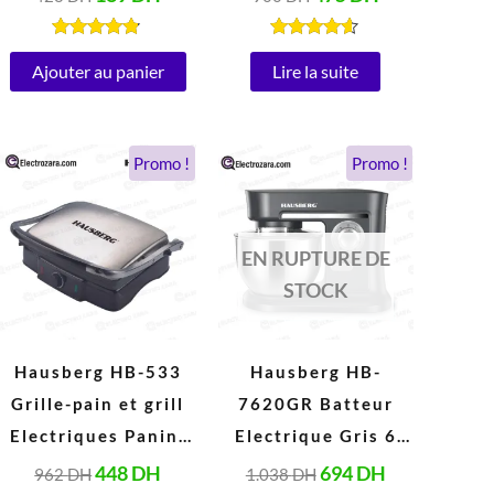
Inox (250W, 220V-
220V, Blanc)
240V, 50/60Hz)
Note
Note
4.67
4.47
Ajouter au panier
Lire la suite
sur 5
sur 5
Le
Le
Le
Le
Promo !
Promo !
prix
prix
prix
prix
initial
actuel
initial
actuel
était :
est :
était :
est :
962 DH.
448 DH.
1.038 DH.
694 DH.
EN RUPTURE DE
STOCK
Hausberg HB-533
Hausberg HB-
Grille-pain et grill
7620GR Batteur
Electriques Panini
Electrique Gris 6
en acier Inoxydable
Vitesses 5 Litres
448
DH
694
DH
962
DH
1.038
DH