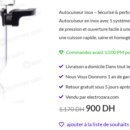
Autocuiseur inox – Sécurisé & perf
Autocuiseur en inox avec 5 systèmes
de pression et ouverture facile à u
une cuisson rapide, saine et homogè
Commandez avant 13:00 PM pour
Livraison a domicile Dans tout l
Nous Vous Donnons 1 an de gara
Retour gratuit sous 5 jours après
Vendu par electrozara.com
900
DH
LE
LE
1.170
DH
PRIX
PRIX
INITIAL
ACT
ajouter à la liste de souhaits