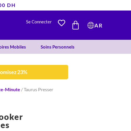
400 DH
était :
est :
1.170 DH.
900 DH.
PANIER
Se Connecter
AR
oires Mobiles
Soins Personnels
nomisez 23%
te-Minute
/ Taurus Presser
Cooker
res