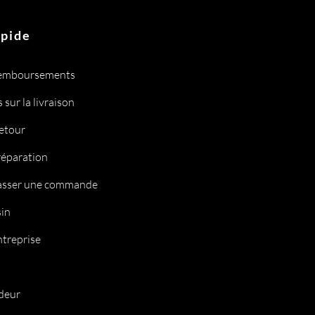
apide
remboursements
 sur la livraison
retour
réparation
sser une commande
in
ntreprise
deur