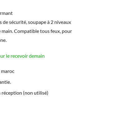
ormant
 de sécurité, soupape à 2 niveaux
ne main. Compatible tous feux, pour
ne.
 le recevoir demain
e maroc
ntie.
 réception (non utilisé)
UEL