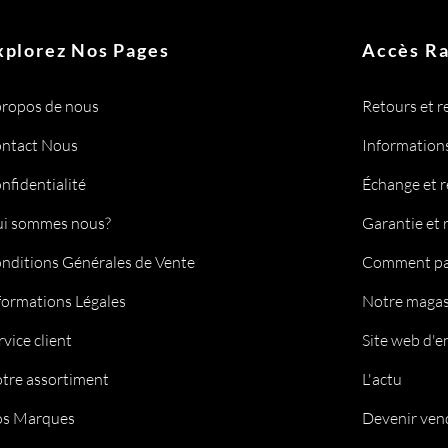
xplorez Nos Pages
Accès R
propos de nous
Retours et 
ntact Nous
Informations
nfidentialité
Échange et 
i sommes nous?
Garantie et 
nditions Générales de Vente
Comment pa
formations Légales
Notre magas
rvice client
Site web d'e
tre assortiment
L'actu
s Marques
Devenir ven