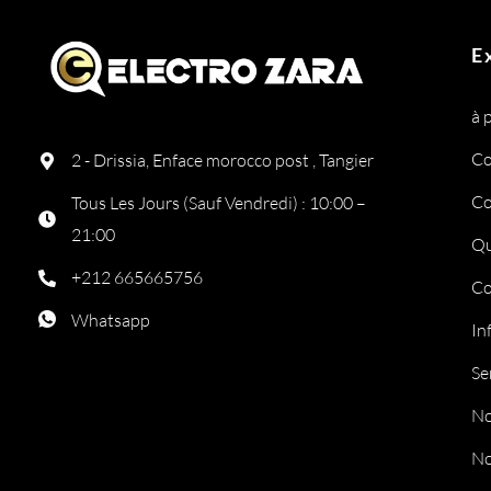
E
à 
Co
2 - Drissia, Enface morocco post , Tangier
Co
Tous Les Jours (Sauf Vendredi) : 10:00 –
21:00
Qu
+212 665665756
Co
Whatsapp
In
Se
No
No