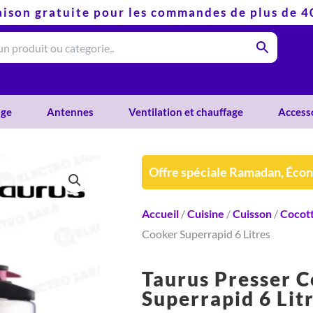
aison gratuite pour les commandes de plus de 
ge
Antennes
Ventilation et chauffage
Access
Offre spéciale Ramadan, Éco
Accueil
/
Cuisine
/
Cuisson
/
Cocot
Cooker Superrapid 6 Litres
Taurus Presser 
Superrapid 6 Lit