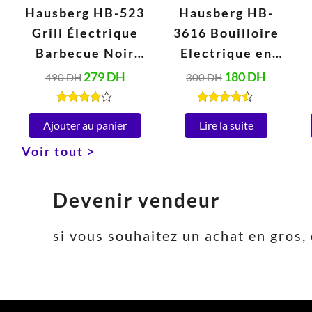
Hausberg HB-523
Hausberg HB-
Grill Électrique
3616 Bouilloire
Barbecue Noir
Electrique en
(2000W, 230V,
Verre 2 Litres,
279
DH
180
DH
490
DH
300
DH
50Hz)
Arrêt
Automatique,
Note
Note
4.00
4.34
Ajouter au panier
Lire la suite
Base Rotative à
sur 5
sur 5
Voir tout >
360° (1800W)
Devenir vendeur
si vous souhaitez un achat en gro