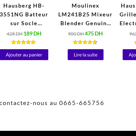
Hausberg HB-
Moulinex
Haus
3551NG Batteur
LM241B25 Mixeur
Grill
sur Socle
Blender Genuine
Elect
Électrique avec
1,75 Litres (500W,
189
DH
475
DH
428
DH
900
DH
96
Bol 2 Litres Inox
220V, Blanc)
Inox
(250W, 220V-
ou
Note
Note
4.67
4.47
Ajouter au panier
Lire la suite
Ajo
240V, 50/60Hz)
(1
sur 5
sur 5
2
s, contactez-nous au 0665-665756