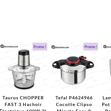
Le
Le
Le
Le
Promo !
Promo !
prix
prix
prix
prix
initial
actuel
initial
actuel
était :
est :
était :
est :
.
550 DH.
349 DH.
2.059 DH.
1.548 DH.
Taurus CHOPPER
Tefal P4624966
La
FAST 3 Hachoir
Cocotte Clipso
Pot