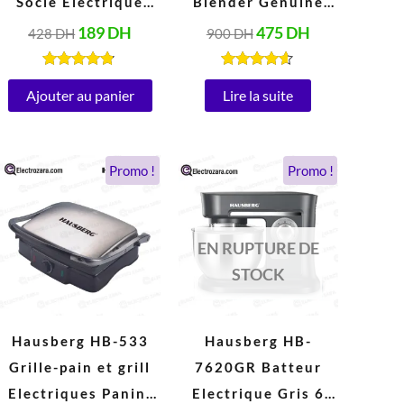
Socle Électrique
Blender Genuine
avec Bol 2 Litres
1,75 Litres (500W,
189
DH
475
DH
428
DH
900
DH
Inox (250W, 220V-
220V, Blanc)
240V, 50/60Hz)
Note
Note
4.67
4.47
Ajouter au panier
Lire la suite
sur 5
sur 5
Le
Le
Le
Le
Promo !
Promo !
prix
prix
prix
prix
initial
actuel
initial
actuel
était :
est :
était :
est :
962 DH.
448 DH.
1.038 DH.
694 DH.
EN RUPTURE DE
STOCK
Hausberg HB-533
Hausberg HB-
Grille-pain et grill
7620GR Batteur
Electriques Panini
Electrique Gris 6