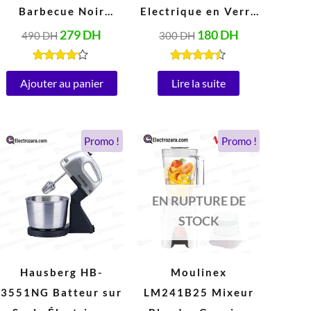
Barbecue Noir
Electrique en Verre
(2000W, 230V,
2 Litres, Arrêt
279
DH
180
DH
490
DH
300
DH
50Hz)
Automatique, Base
Rotative à 360°
Note
Note
4.00
4.34
Ajouter au panier
Lire la suite
(1800W)
sur 5
sur 5
Le
Le
Le
Le
Promo !
Promo !
prix
prix
prix
prix
initial
actuel
initial
actuel
était :
est :
était :
est :
428 DH.
189 DH.
900 DH.
475 DH.
EN RUPTURE DE
STOCK
Hausberg HB-
Moulinex
3551NG Batteur sur
LM241B25 Mixeur