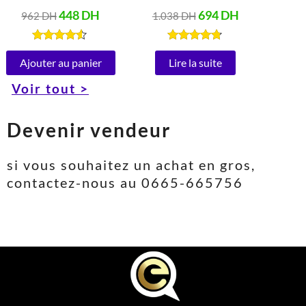
en acier Inoxydable
Vitesses 5 Litres
448
DH
694
DH
962
DH
1.038
DH
Peut ouvrir à 180°
(1000W)
(1850-2200W, 220-
Note
Note
4.40
4.67
Ajouter au panier
Lire la suite
240V)
sur 5
sur 5
Voir tout >
Devenir vendeur
si vous souhaitez un achat en gros,
contactez-nous au 0665-665756