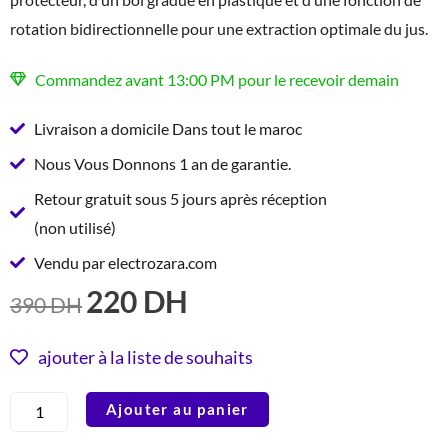
rotation bidirectionnelle pour une extraction optimale du jus.
Commandez avant 13:00 PM pour le recevoir demain
Livraison a domicile Dans tout le maroc
Nous Vous Donnons 1 an de garantie.
Retour gratuit sous 5 jours après réception
(non utilisé)
Vendu par electrozara.com
220
DH
LE
LE
390
DH
PRIX
PRIX
INITIAL
ACTUEL
ajouter à la liste de souhaits
ÉTAIT :
EST :
quantité
Ajouter au panier
390 DH.
220 DH.
de
Taurus