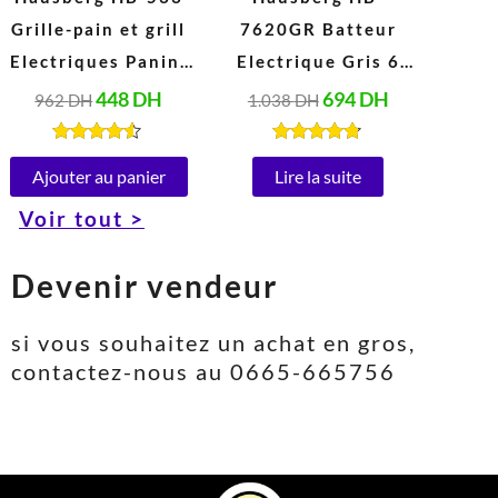
Grille-pain et grill
7620GR Batteur
Electriques Panini
Electrique Gris 6
en acier Inoxydable
Vitesses 5 Litres
448
DH
694
DH
962
DH
1.038
DH
Peut ouvrir à 180°
(1000W)
(1850-2200W, 220-
Note
Note
4.40
4.67
Ajouter au panier
Lire la suite
240V)
sur 5
sur 5
Voir tout >
Devenir vendeur
si vous souhaitez un achat en gros,
contactez-nous au 0665-665756