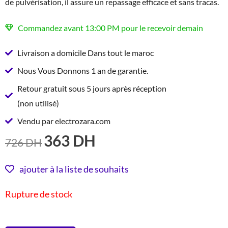
de pulvérisation, il assure un repassage efficace et sans tracas.
Commandez avant 13:00 PM pour le recevoir demain
Livraison a domicile Dans tout le maroc
Nous Vous Donnons 1 an de garantie.
Retour gratuit sous 5 jours après réception
(non utilisé)
Vendu par electrozara.com
363
DH
LE
LE
726
DH
PRIX
PRIX
INITIAL
ACTUEL
ajouter à la liste de souhaits
ÉTAIT :
EST :
Rupture de stock
726 DH.
363 DH.