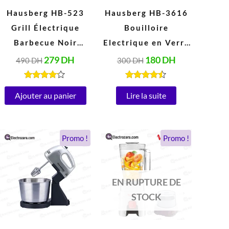
Hausberg HB-523
Hausberg HB-3616
Grill Électrique
Bouilloire
Barbecue Noir
Electrique en Verre
(2000W, 230V,
2 Litres, Arrêt
279
DH
180
DH
490
DH
300
DH
50Hz)
Automatique, Base
Rotative à 360°
Note
Note
4.00
4.34
Ajouter au panier
Lire la suite
(1800W)
sur 5
sur 5
Le
Le
Le
Le
Promo !
Promo !
prix
prix
prix
prix
initial
actuel
initial
actuel
était :
est :
était :
est :
428 DH.
189 DH.
900 DH.
475 DH.
EN RUPTURE DE
STOCK