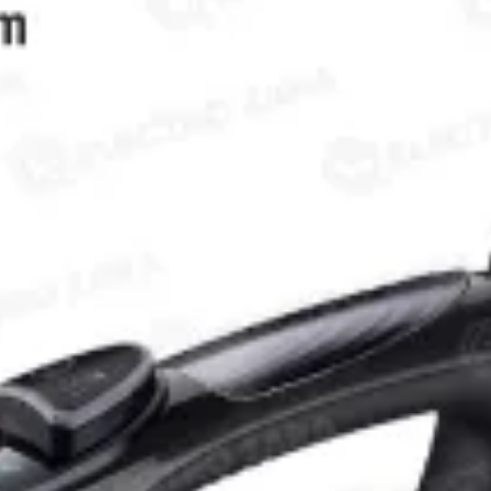
1.018 DH.
479 DH.