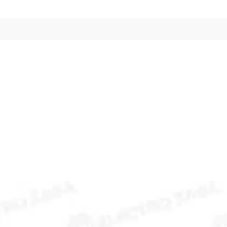
Le
Le
prix
prix
initial
actuel
était :
est :