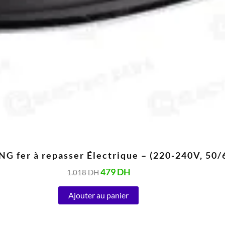
G fer à repasser Électrique – (220-240V, 50
479
DH
1.018
DH
Ajouter au panier