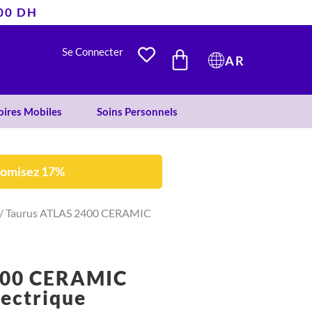
400 DH
était :
est :
300 DH.
250 DH.
PANIER
Se Connecter
AR
oires Mobiles
Soins Personnels
nomisez 17%
/ Taurus ATLAS 2400 CERAMIC
400 CERAMIC
lectrique