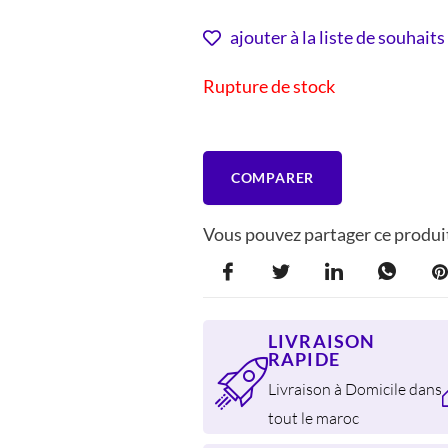
PRIX
PRIX
INITIAL
ACTUE
ajouter à la liste de souhaits
ÉTAIT :
EST :
Rupture de stock
300 DH.
250 DH
COMPARER
Vous pouvez partager ce produit
LIVRAISON
RAPIDE
Livraison à Domicile dans
tout le maroc