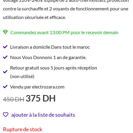
contre la surchauffe et 2 voyants de fonctionnement pour une
utilisation sécurisée et efficace.
Commandez avant 13:00 PM pour le recevoir demain
Livraison a domicile Dans tout le maroc
Nous Vous Donnons 1 an de garantie.
Retour gratuit sous 5 jours après réception
(non utilisé)
Vendu par electrozara.com
375
DH
LE
LE
450
DH
PRIX
PRIX
INITIAL
ACTUEL
ajouter à la liste de souhaits
ÉTAIT :
EST :
Rupture de stock
450 DH.
375 DH.