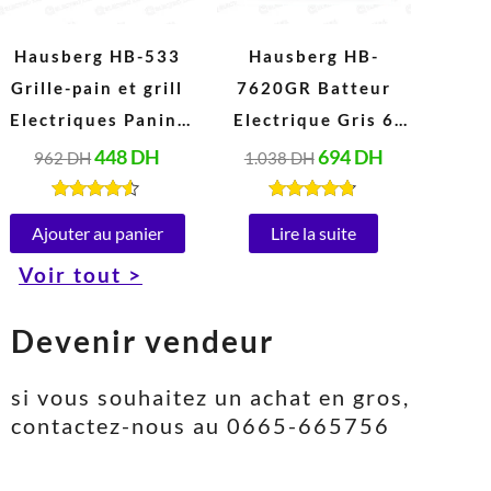
Hausberg HB-533
Hausberg HB-
Grille-pain et grill
7620GR Batteur
Electriques Panini
Electrique Gris 6
en acier Inoxydable
Vitesses 5 Litres
448
DH
694
DH
962
DH
1.038
DH
Peut ouvrir à 180°
(1000W)
(1850-2200W, 220-
Note
Note
4.40
4.67
Ajouter au panier
Lire la suite
240V)
sur 5
sur 5
Voir tout >
Devenir vendeur
si vous souhaitez un achat en gros,
contactez-nous au 0665-665756