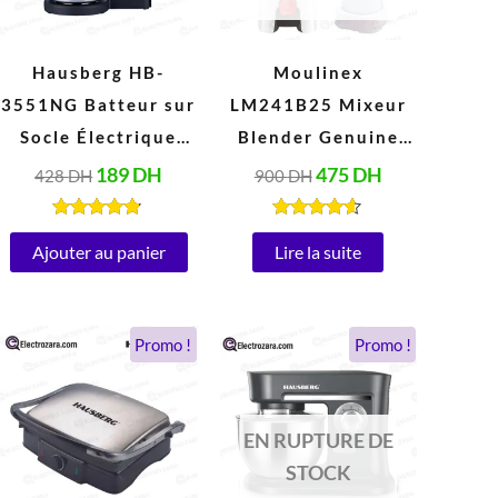
Hausberg HB-
Moulinex
3551NG Batteur sur
LM241B25 Mixeur
Socle Électrique
Blender Genuine
avec Bol 2 Litres
1,75 Litres (500W,
189
DH
475
DH
428
DH
900
DH
Inox (250W, 220V-
220V, Blanc)
240V, 50/60Hz)
Note
Note
4.67
4.47
Ajouter au panier
Lire la suite
sur 5
sur 5
Le
Le
Le
Le
Promo !
Promo !
prix
prix
prix
prix
initial
actuel
initial
actuel
était :
est :
était :
est :
962 DH.
448 DH.
1.038 DH.
694 DH.
EN RUPTURE DE
STOCK