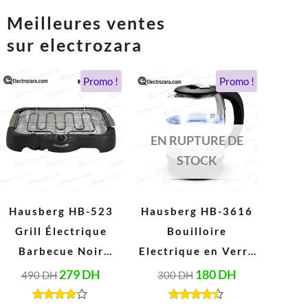
Meilleures ventes
sur electrozara
Le
Le
Le
Le
Promo !
Promo !
prix
prix
prix
prix
initial
actuel
initial
actuel
était :
est :
était :
est :
490 DH.
279 DH.
300 DH.
180 DH.
EN RUPTURE DE
STOCK
Hausberg HB-523
Hausberg HB-3616
Grill Électrique
Bouilloire
Barbecue Noir
Electrique en Verre
(2000W, 230V,
2 Litres, Arrêt
279
DH
180
DH
490
DH
300
DH
50Hz)
Automatique, Base