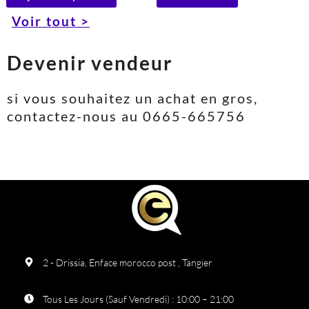
240V)
sur 5
sur 5
Voir tout >
Devenir vendeur
si vous souhaitez un achat en gros,
contactez-nous au 0665-665756
2 - Drissia, Enface morocco post , Tangier
Tous Les Jours (Sauf Vendredi) : 10:00 – 21:00