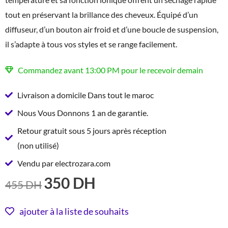
tout en préservant la brillance des cheveux. Équipé d’un
diffuseur, d’un bouton air froid et d’une boucle de suspension,
il s’adapte à tous vos styles et se range facilement.
Commandez avant 13:00 PM pour le recevoir demain
Livraison a domicile Dans tout le maroc
Nous Vous Donnons 1 an de garantie.
Retour gratuit sous 5 jours après réception
(non utilisé)
Vendu par electrozara.com
350
DH
LE
LE
455
DH
PRIX
PRIX
INITIAL
ACTUEL
ajouter à la liste de souhaits
ÉTAIT :
EST :