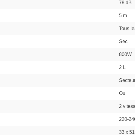
78 dB
5 m
Tous le
Sec
800W
2 L
Secteu
Oui
2 vites
220-24
33 x 51