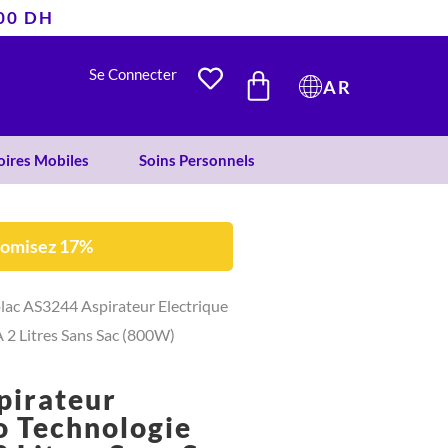
est :
était :
400 DH
938 DH.
1.125 DH.
PANIER
Se Connecter
AR
oires Mobiles
Soins Personnels
nomisez 17%
olac AS3244 Aspirateur Electrique
2 Litres Sans Sac (800W)
pirateur
o Technologie