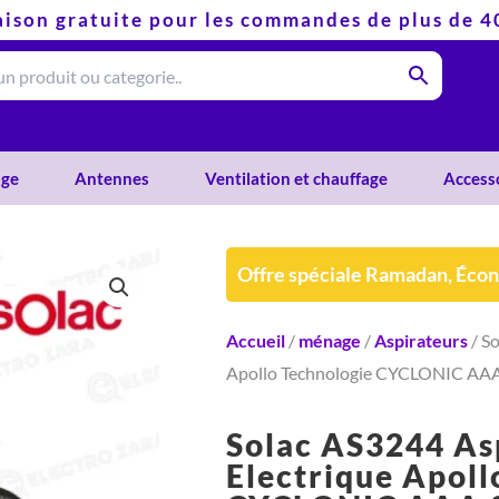
aison gratuite pour les commandes de plus de 
ge
Antennes
Ventilation et chauffage
Access
Offre spéciale Ramadan, Éco
Accueil
/
ménage
/
Aspirateurs
/ S
Apollo Technologie CYCLONIC AAA 
Solac AS3244 As
Electrique Apoll