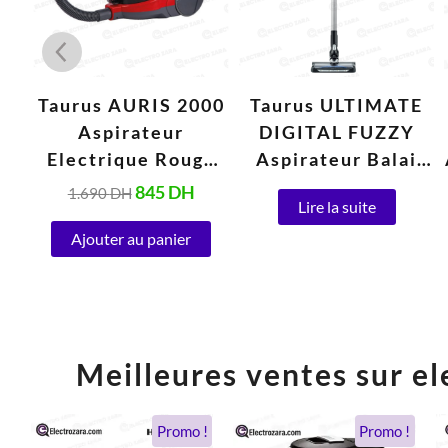
E
Taurus AURIS 2000
Taurus ULTIMATE
Aspirateur
DIGITAL FUZZY
Sac
Electrique Rouge
Aspirateur Balai
W)
2,5 Litres (2000W)
Sans Fil Electrique
845
DH
1.690
DH
Lire la suite
0,5 Litres 25,9V
Ajouter au panier
Meilleures ventes sur el
Le
Le
Le
Le
Promo !
Promo !
prix
prix
prix
prix