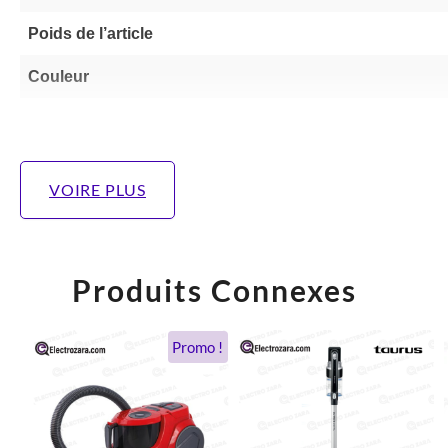
Poids de l’article
Couleur
VOIRE PLUS
Produits Connexes
Le
Le
Promo !
prix
prix
initial
actuel
était :
est :
1.690 DH.
845 DH.