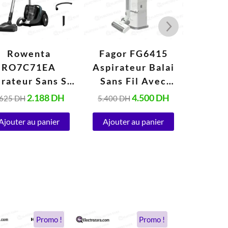
Rowenta
Fagor FG6415
Fag
RO7C71EA
Aspirateur Balai
Aspira
irateur Sans Sac
Sans Fil Avec
Sans F
lectrique 2,5
Station 25 kPa,
Colle
2.188
DH
4.500
DH
.625
DH
5.400
DH
1.543
Litres (500W)
Autonomie 60 min
Litr
Ajouter au panier
0,5 Litres (300W)
Ajouter au panier
Ajout
Le
Le
Le
Le
Promo !
Promo !
prix
prix
prix
prix