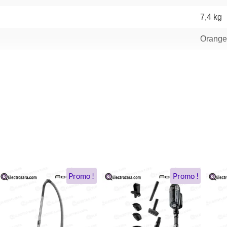
7,4 kg
Orange
Le
Le
Le
Le
Promo !
Promo !
prix
prix
prix
prix
initial
actuel
initial
actuel
était :
est :
était :
est :
1.198 DH.
999 DH.
4.875 DH.
4.063 DH.