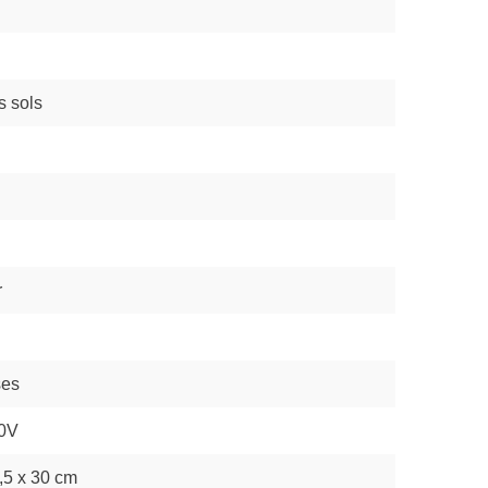
s sols
r
ses
0V
,5 x 30 cm