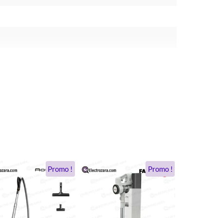
Le
Le
Le
Le
Promo !
Promo !
prix
prix
prix
prix
initial
actuel
initial
actuel
était :
est :
était :
est :
2.625 DH.
2.188 DH.
5.400 DH.
4.500 DH.