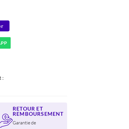
UEL
er
DH.
APP
 :
RETOUR ET
REMBOURSEMENT
Garantie de