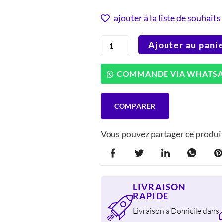
PRIX
PRIX
INITIAL
ACT
ajouter à la liste de souhaits
ÉTAIT :
EST :
quantité
Ajouter au pani
1.125 DH.
938 
de
Solac
AS3244
COMMANDE VIA WHATS
Aspirateur
Electrique
Apollo
COMPARER
Technologie
CYCLONIC
AAA
Vous pouvez partager ce produit
2
Litres
Sans
Sac
(800W)
LIVRAISON
RAPIDE
Livraison à Domicile dans