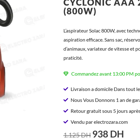
CYCLONIC AAA 2 
(800W)
L’aspirateur Solac 800W, avec techn
aspiration efficace. Sans sac, réserv
d’animaux, variateur de vitesse et po
praticité.
Commandez avant 13:00 PM pour
Livraison a domicile Dans tout l
Nous Vous Donnons 1 an de gara
Retour gratuit sous 5 jours après
Vendu par electrozara.com
938
DH
LE
LE
1.125
DH