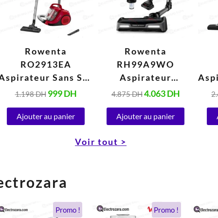
Rowenta
Rowenta
RO2913EA
RH99A9WO
Aspirateur Sans Sac
Aspirateur
Asp
Electrique Rouge
Electrique 0,9
E
999
DH
4.063
DH
1.198
DH
4.875
DH
2
1,64 Litres (750W)
Litres Avec LED
Ajouter au panier
Vision (480W)
Ajouter au panier
Voir tout >
ectrozara
Le
Le
Le
Le
Promo !
Promo !
prix
prix
prix
prix