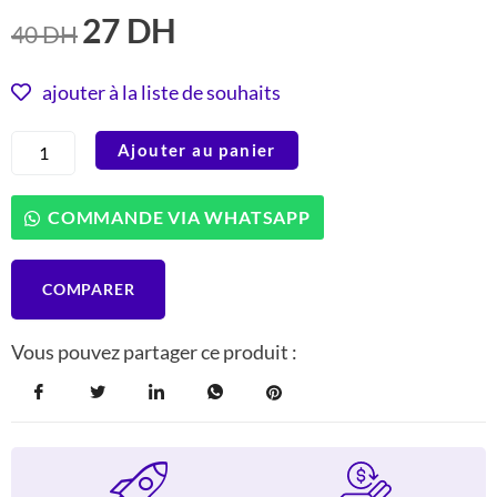
27
DH
LE
LE
40
DH
PRIX
PRIX
INITIAL
ACTUEL
ajouter à la liste de souhaits
ÉTAIT :
EST :
quantité
Ajouter au panier
40 DH.
27 DH.
de
Oraimo
OEP-
COMMANDE VIA WHATSAPP
E11
Écouteurs
Filaire
COMPARER
avec
Son
Haute
Vous pouvez partager ce produit :
Qualité
Noir