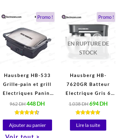
Le
Le
Le
Le
Promo !
Promo !
prix
prix
prix
prix
initial
actuel
initial
actuel
était :
est :
était :
est :
962 DH.
448 DH.
1.038 DH.
694 DH.
EN RUPTURE DE
STOCK
Hausberg HB-533
Hausberg HB-
Grille-pain et grill
7620GR Batteur
Electriques Panini
Electrique Gris 6
en acier Inoxydable
Vitesses 5 Litres
448
DH
694
DH
962
DH
1.038
DH
Peut ouvrir à 180°
(1000W)
(1850-2200W, 220-
Note
Note
4.40
4.67
Ajouter au panier
Lire la suite
240V)
sur 5
sur 5
Voir tout >