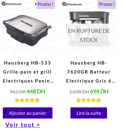
Le
Le
Le
Le
Promo !
Promo !
prix
prix
prix
prix
initial
actuel
initial
actuel
était :
est :
était :
est :
962 DH.
448 DH.
1.038 DH.
694 DH.
EN RUPTURE DE
STOCK
Hausberg HB-533
Hausberg HB-
Grille-pain et grill
7620GR Batteur
Electriques Panini
Electrique Gris 6
en acier Inoxydable
Vitesses 5 Litres
448
DH
694
DH
962
DH
1.038
DH
Peut ouvrir à 180°
(1000W)
(1850-2200W, 220-
Note
Note
4.40
4.67
Ajouter au panier
Lire la suite
240V)
sur 5
sur 5
Voir tout >