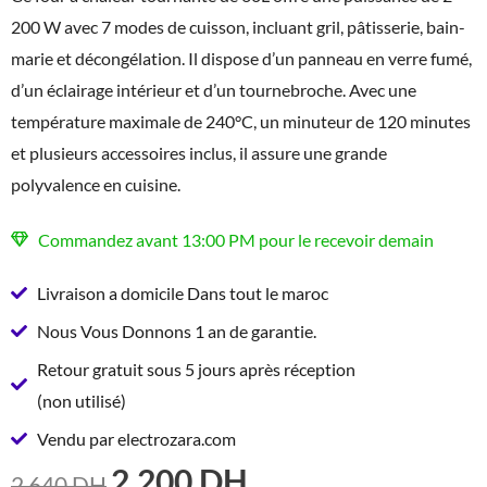
200 W avec 7 modes de cuisson, incluant gril, pâtisserie, bain-
marie et décongélation. Il dispose d’un panneau en verre fumé,
d’un éclairage intérieur et d’un tournebroche. Avec une
température maximale de 240°C, un minuteur de 120 minutes
et plusieurs accessoires inclus, il assure une grande
polyvalence en cuisine.
Commandez avant 13:00 PM pour le recevoir demain
Livraison a domicile Dans tout le maroc
Nous Vous Donnons 1 an de garantie.
Retour gratuit sous 5 jours après réception
(non utilisé)
Vendu par electrozara.com
2.200
DH
LE
LE
2.640
DH