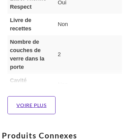
Oui
Respect
Livre de
Non
recettes
Nombre de
couches de
2
verre dans la
porte
Cavité
Non
antiadhésive
Semelle
Non
VOIRE PLUS
Puissance du
1 200 W
gril
Produits Connexes
Température