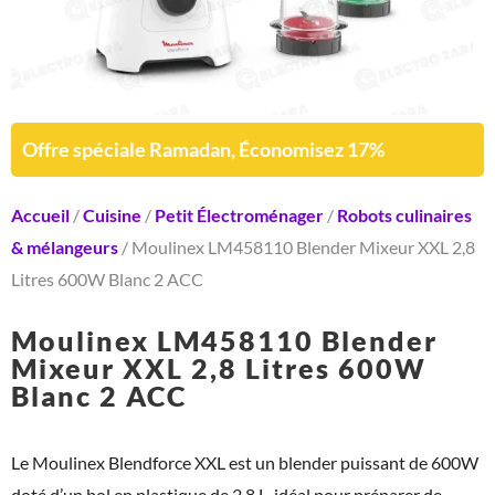
Offre spéciale Ramadan, Économisez 17%
Accueil
/
Cuisine
/
Petit Électroménager
/
Robots culinaires
& mélangeurs
/ Moulinex LM458110 Blender Mixeur XXL 2,8
Litres 600W Blanc 2 ACC
Moulinex LM458110 Blender
Mixeur XXL 2,8 Litres 600W
Blanc 2 ACC
Le Moulinex Blendforce XXL est un blender puissant de 600W
doté d’un bol en plastique de 2,8 L, idéal pour préparer de