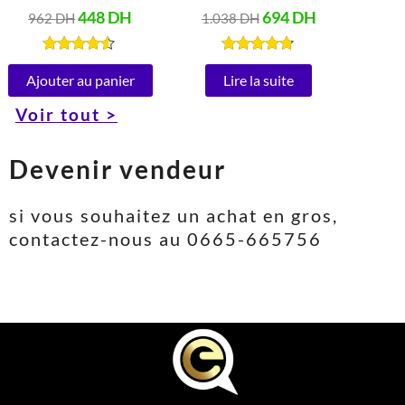
en acier Inoxydable
Vitesses 5 Litres
448
DH
694
DH
962
DH
1.038
DH
Peut ouvrir à 180°
(1000W)
(1850-2200W, 220-
Note
Note
4.40
4.67
Ajouter au panier
Lire la suite
240V)
sur 5
sur 5
Voir tout >
Devenir vendeur
si vous souhaitez un achat en gros,
contactez-nous au 0665-665756