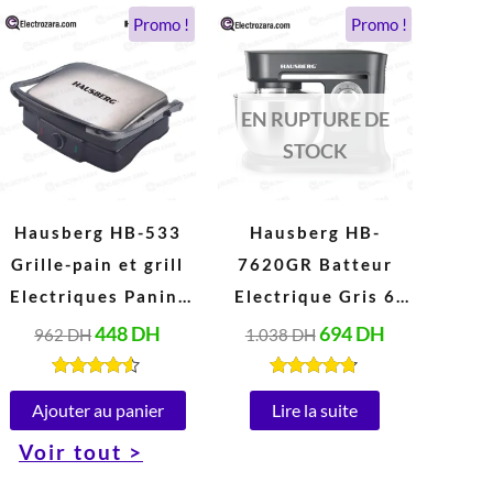
Le
Le
Le
Le
Promo !
Promo !
prix
prix
prix
prix
initial
actuel
initial
actuel
était :
est :
était :
est :
962 DH.
448 DH.
1.038 DH.
694 DH.
EN RUPTURE DE
STOCK
Hausberg HB-533
Hausberg HB-
Grille-pain et grill
7620GR Batteur
Electriques Panini
Electrique Gris 6
en acier Inoxydable
Vitesses 5 Litres
448
DH
694
DH
962
DH
1.038
DH
Peut ouvrir à 180°
(1000W)
(1850-2200W, 220-
Note
Note
4.40
4.67
Ajouter au panier
Lire la suite
240V)
sur 5
sur 5
Voir tout >