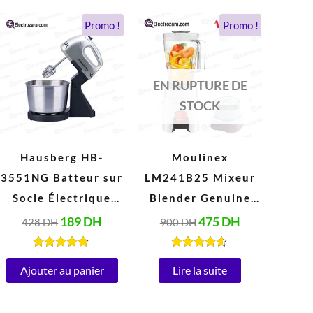
Le
Le
Le
Le
Promo !
Promo !
prix
prix
prix
prix
initial
actuel
initial
actuel
était :
est :
était :
est :
428 DH.
189 DH.
900 DH.
475 DH.
EN RUPTURE DE
STOCK
Hausberg HB-
Moulinex
3551NG Batteur sur
LM241B25 Mixeur
Socle Électrique
Blender Genuine
avec Bol 2 Litres
1,75 Litres (500W,
189
DH
475
DH
428
DH
900
DH
Inox (250W, 220V-
220V, Blanc)
240V, 50/60Hz)
Note
Note
4.67
4.47
Ajouter au panier
Lire la suite
sur 5
sur 5