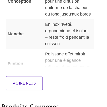
Conception
pour une diffusion
uniforme de la chaleur
du fond jusqu’aux bords
En inox riveté,
ergonomique et isolant
Manche
– reste froid pendant la
cuisson
Polissage effet miroir
pour une élégance
Finition
raffinée et un nettoyage
facile
VOIRE PLUS
Tous feux, y compris
Compatibilité
induction
Cuisson
Produits Connexes
homogène et