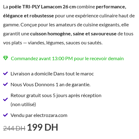
La
poêle TRI-PLY Lamacom 26 cm
combine
performance,
élégance et robustesse
pour une expérience culinaire haut de
gamme. Conçue pour les amateurs de cuisine exigeants, elle
garantit une
cuisson homogène, saine et savoureuse
de tous
vos plats — viandes, légumes, sauces ou sautés.
Commandez avant 13:00 PM pour le recevoir demain
Livraison a domicile Dans tout le maroc
Nous Vous Donnons 1 an de garantie.
Retour gratuit sous 5 jours après réception
(non utilisé)
Vendu par electrozara.com
199
DH
LE
LE
244
DH
PRIX
PRIX