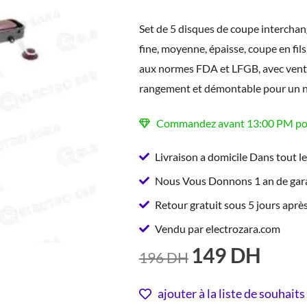
Set de 5 disques de coupe interchan
fine, moyenne, épaisse, coupe en fil
aux normes FDA et LFGB, avec ventou
rangement et démontable pour un ne
Commandez avant 13:00 PM pour
Livraison a domicile Dans tout l
Nous Vous Donnons 1 an de gara
Retour gratuit sous 5 jours après
Vendu par electrozara.com
149
DH
LE
LE
196
DH
PRIX
PRIX
INITIAL
ACTUE
ajouter à la liste de souhaits