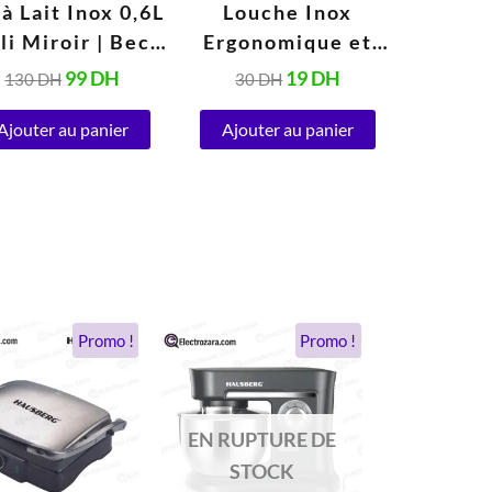
 à Lait Inox 0,6L
Louche Inox
Série
li Miroir | Bec
Ergonomique et
Cou
erseur Précis,
Élégante |
Cuisine
99
DH
19
DH
130
DH
30
DH
45
Poignée
Résistante, Facile à
ave
rgonomique et
Ajouter au panier
Ajouter au panier
Nettoyer et
Erg
Ajout
vercle Sécurisé
Compatible Lave-
Anti
Vaisselle
Le
Le
Le
Le
Promo !
Promo !
prix
prix
prix
prix
initial
actuel
initial
actuel
était :
est :
était :
est :
962 DH.
448 DH.
1.038 DH.
694 DH.
EN RUPTURE DE
STOCK