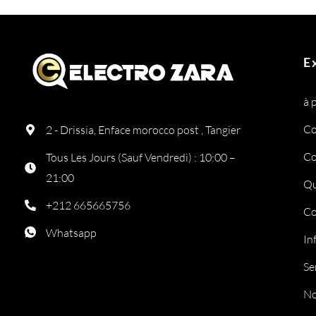
E
à 
Co
2 - Drissia, Enface morocco post , Tangier
Co
Tous Les Jours (Sauf Vendredi) : 10:00 –
21:00
Qu
+212 665665756
Co
Whatsapp
In
Se
No