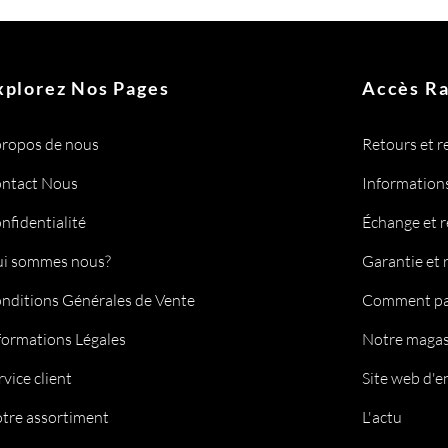
xplorez Nos Pages
Accès R
propos de nous
Retours et 
ntact Nous
Informations
nfidentialité
Échange et 
i sommes nous?
Garantie et 
nditions Générales de Vente
Comment pa
formations Légales
Notre magas
rvice client
Site web d'e
tre assortiment
L'actu