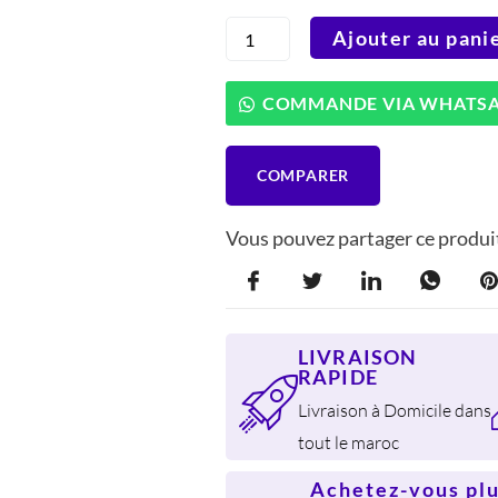
ÉTAIT :
EST :
quantité
Ajouter au pani
196 DH.
149 DH
de
Jata
AC56
COMMANDE VIA WHATS
Coupe-
légumes
en
COMPARER
plastique
Vous pouvez partager ce produit
LIVRAISON
RAPIDE
Livraison à Domicile dans
tout le maroc
Achetez-vous plus