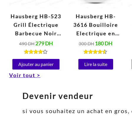
Hausberg HB-523
Hausberg HB-
Grill Électrique
3616 Bouilloire
Barbecue Noir
Electrique en
(2000W, 230V,
Verre 2 Litres,
279
DH
180
DH
490
DH
300
DH
50Hz)
Arrêt
Automatique,
Note
Note
4.00
4.34
Ajouter au panier
Lire la suite
Base Rotative à
sur 5
sur 5
Voir tout >
360° (1800W)
Devenir vendeur
si vous souhaitez un achat en gro