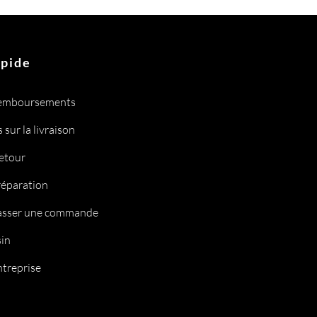
apide
remboursements
 sur la livraison
retour
réparation
sser une commande
in
ntreprise