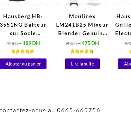
Hausberg HB-
Moulinex
Haus
3551NG Batteur
LM241B25 Mixeur
Grill
sur Socle
Blender Genuine
Elect
Électrique avec
1,75 Litres (500W,
189
DH
475
DH
428
DH
900
DH
96
Bol 2 Litres Inox
220V, Blanc)
Inox
(250W, 220V-
ou
Note
Note
4.67
4.47
Ajouter au panier
Lire la suite
Ajo
240V, 50/60Hz)
(1
sur 5
sur 5
2
s, contactez-nous au 0665-665756