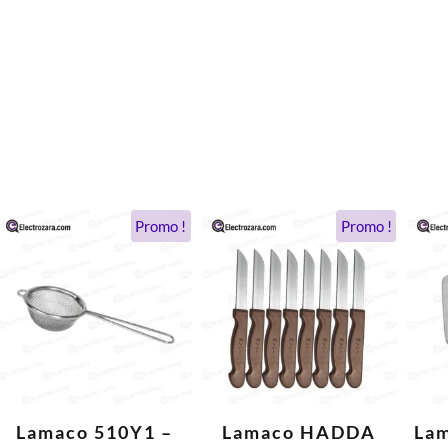
Le
Le
Le
Le
Promo !
Promo !
prix
prix
prix
prix
initial
actuel
initial
actuel
était :
est :
était :
est :
.
22 DH.
15 DH.
60 DH.
49 DH.
Lamaco 510Y1 –
Lamaco HADDA
La