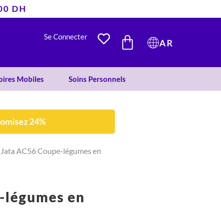
400 DH
était :
est :
196 DH.
149 DH.
PANIER
Se Connecter
AR
oires Mobiles
Soins Personnels
nomisez 24%
 Jata AC56 Coupe-légumes en
-légumes en