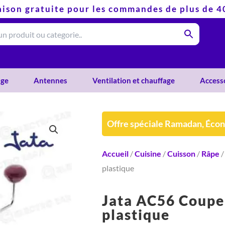
aison gratuite pour les commandes de plus de 
ge
Antennes
Ventilation et chauffage
Access
Offre spéciale Ramadan, Éco
Accueil
/
Cuisine
/
Cuisson
/
Râpe
/
plastique
Jata AC56 Coupe
plastique