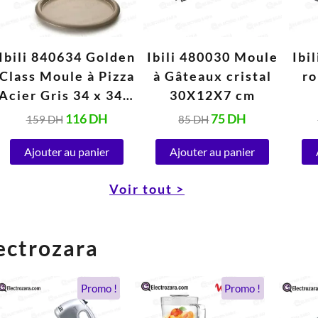
Ibili 840634 Golden
Ibili 480030 Moule
Ibi
Class Moule à Pizza
à Gâteaux cristal
ro
Acier Gris 34 x 34 x
30X12X7 cm
3 cm
116
DH
75
DH
159
DH
85
DH
Ajouter au panier
Ajouter au panier
Voir tout >
ectrozara
Le
Le
Le
Le
Promo !
Promo !
prix
prix
prix
prix
initial
actuel
initial
actuel