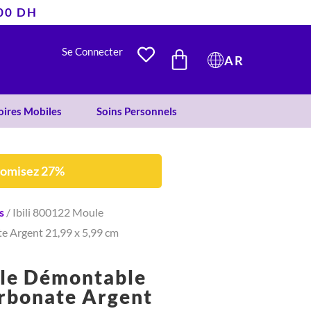
400 DH
était :
est :
97 DH.
71 DH.
PANIER
Se Connecter
AR
oires Mobiles
Soins Personnels
nomisez 27%
s
/ Ibili 800122 Moule
e Argent 21,99 x 5,99 cm
ule Démontable
arbonate Argent