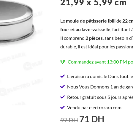
21,99 x 5,99 cm
Le
moule de pâtisserie Ibili
de
22 c
four et au lave-vaisselle
, facilitant
Il comprend
2 pièces
, sans besoin d
durable, il est idéal pour les passion
Commandez avant 13:00 PM pour
Livraison a domicile Dans tout l
Nous Vous Donnons 1 an de gara
Retour gratuit sous 5 jours après
Vendu par electrozara.com
71
DH
LE
LE
97
DH
PRIX
PRIX