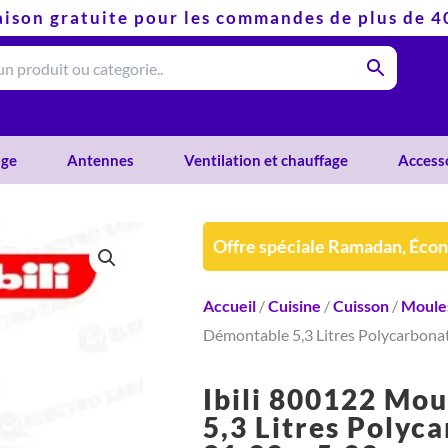
aison gratuite pour les commandes de plus de 
ge
Antennes
Ventilation et chauffage
Access
Offre spéciale Ramadan, Éco
Accueil
/
Cuisine
/
Cuisson
/
Moule
Démontable 5,3 Litres Polycarbonat
Ibili 800122 Mo
5,3 Litres Polyc