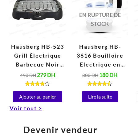
était :
est :
était :
est :
490 DH.
279 DH.
300 DH.
180 DH.
EN RUPTURE DE
STOCK
Hausberg HB-523
Hausberg HB-
Grill Électrique
3616 Bouilloire
Barbecue Noir
Electrique en
(2000W, 230V,
Verre 2 Litres,
279
DH
180
DH
490
DH
300
DH
50Hz)
Arrêt
Automatique,
Note
Note
4.00
4.34
Ajouter au panier
Lire la suite
Base Rotative à
sur 5
sur 5
Voir tout >
360° (1800W)
Devenir vendeur