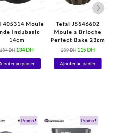
li 405314 Moule
Tefal J5546602
Tefal
nde Indubasic
Moule a Brioche
Perfect
14cm
Perfect Bake 23cm
Qua
134
DH
115
DH
184
DH
209
DH
140
Ajouter au panier
Ajouter au panier
Ajout
Le
Le
Le
Le
Promo !
Promo !
prix
prix
prix
prix
initial
actuel
initial
actuel