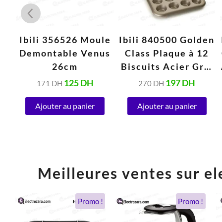
le
Ibili 356526 Moule
Ibili 840500 Golden
24
Demontable Venus
Class Plaque à 12
26cm
Biscuits Acier Gris
38 x 29 x 4 cm
125
DH
197
DH
171
DH
270
DH
Ajouter au panier
Ajouter au panier
Meilleures ventes sur el
Le
Le
Le
Le
Promo !
Promo !
prix
prix
prix
prix
initial
actuel
initial
actuel