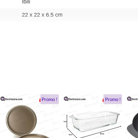
Ibili
22 x 22 x 6.5 cm
Le
Le
Le
Le
Promo !
Promo !
prix
prix
prix
prix
initial
actuel
initial
actuel
était :
est :
était :
est :
.
159 DH.
116 DH.
85 DH.
75 DH.