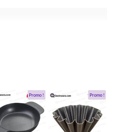
Le
Le
Le
Le
Promo !
Promo !
prix
prix
prix
prix
initial
actuel
initial
actuel
était :
est :
était :
est :
184 DH.
134 DH.
209 DH.
115 DH.