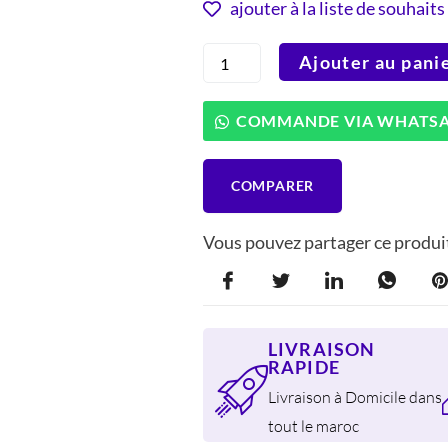
INITIAL
ACTUEL
ajouter à la liste de souhaits
ÉTAIT :
EST :
quantité
Ajouter au pani
97 DH.
71 DH.
de
Ibili
800122
COMMANDE VIA WHATS
Moule
Démontable
5,3
COMPARER
Litres
Polycarbonate
Argent
Vous pouvez partager ce produit
21,99
x
5,99
cm
LIVRAISON
RAPIDE
Livraison à Domicile dans
tout le maroc