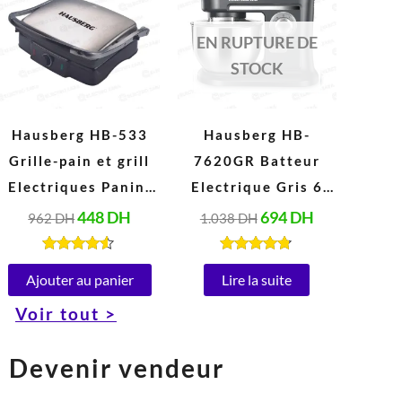
était :
est :
était :
est :
962 DH.
448 DH.
1.038 DH.
694 DH.
EN RUPTURE DE
STOCK
Hausberg HB-533
Hausberg HB-
Grille-pain et grill
7620GR Batteur
Electriques Panini
Electrique Gris 6
en acier Inoxydable
Vitesses 5 Litres
448
DH
694
DH
962
DH
1.038
DH
Peut ouvrir à 180°
(1000W)
(1850-2200W, 220-
Note
Note
4.40
4.67
Ajouter au panier
Lire la suite
240V)
sur 5
sur 5
Voir tout >
Devenir vendeur