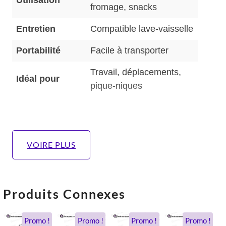
fromage, snacks
Entretien
Compatible lave-vaisselle
Portabilité
Facile à transporter
Travail, déplacements,
Idéal pour
pique-niques
VOIRE PLUS
Produits Connexes
Le
Le
Le
Le
Le
Le
Le
Le
Le
Promo !
Promo !
Promo !
Promo !