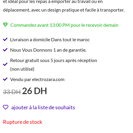
et idéal pour les repas à emporter au travail ou en
déplacement, avec un design pratique et facile à transporter.
Commandez avant 13:00 PM pour le recevoir demain
Livraison a domicile Dans tout le maroc
Nous Vous Donnons 1 an de garantie.
Retour gratuit sous 5 jours après réception
(non utilisé)
Vendu par electrozara.com
26
DH
LE
LE
33
DH
PRIX
PRIX
INITIAL
ACTUEL
ajouter à la liste de souhaits
ÉTAIT :
EST :
Rupture de stock
33 DH.
26 DH.