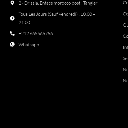
Co
2 - Drissia, Enface morocco post , Tangier
Co
Tous Les Jours (Sauf Vendredi) : 10:00 –
21:00
Qu
+212 665665756
Co
Whatsapp
In
Se
No
No