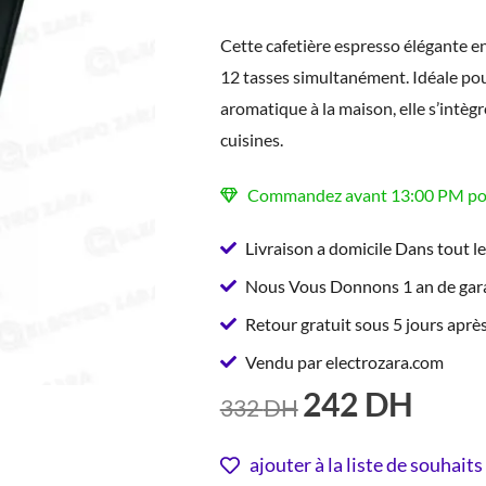
Cette cafetière espresso élégante e
12 tasses simultanément. Idéale po
aromatique à la maison, elle s’intèg
cuisines.
Commandez avant 13:00 PM pour
Livraison a domicile Dans tout l
Nous Vous Donnons 1 an de gara
Retour gratuit sous 5 jours après
Vendu par electrozara.com
242
DH
LE
LE
332
DH
PRIX
PRIX
INITIAL
ACTUE
ajouter à la liste de souhaits