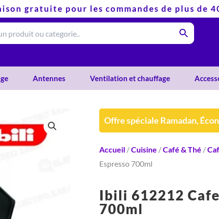
aison gratuite pour les commandes de plus de 
ge
Antennes
Ventilation et chauffage
Access
Offre spéciale Ramadan, Éco
Accueil
/
Cuisine
/
Café & Thé
/
Caf
Espresso 700ml
Ibili 612212 Caf
700ml