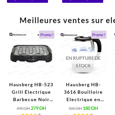
Meilleures ventes sur el
Le
Le
Le
Le
Promo !
Promo !
prix
prix
prix
prix
initial
actuel
initial
actuel
était :
est :
était :
est :
490 DH.
279 DH.
300 DH.
180 DH.
EN RUPTURE DE
STOCK
Hausberg HB-523
Hausberg HB-
Grill Électrique
3616 Bouilloire
Barbecue Noir
Electrique en
(2000W, 230V,
Verre 2 Litres,
279
DH
180
DH
490
DH
300
DH
50Hz)
Arrêt