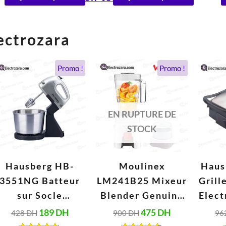
ectrozara
Le
Le
Le
Le
Promo !
Promo !
prix
prix
prix
prix
initial
actuel
initial
actuel
était :
est :
était :
est :
428 DH.
189 DH.
900 DH.
475 DH.
EN RUPTURE DE
STOCK
Hausberg HB-
Moulinex
Haus
3551NG Batteur
LM241B25 Mixeur
Grill
sur Socle
Blender Genuine
Elect
Électrique avec
1,75 Litres (500W,
189
DH
475
DH
428
DH
900
DH
96
Bol 2 Litres Inox
220V, Blanc)
Inox