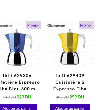
Le
Le
Le
Le
Promo !
Promo !
prix
prix
prix
prix
initial
actuel
initial
actuel
était :
est :
était :
est :
349 DH.
223 DH.
408 DH.
259 DH.
Ibili 629306
Ibili 629409
fetière Espresso
Cuisinière à
lba Bleu 300 ml
Expresso Elba
Jaune 450 ml
223
DH
259
DH
349
DH
408
DH
Ajouter au panier
Ajouter au panier