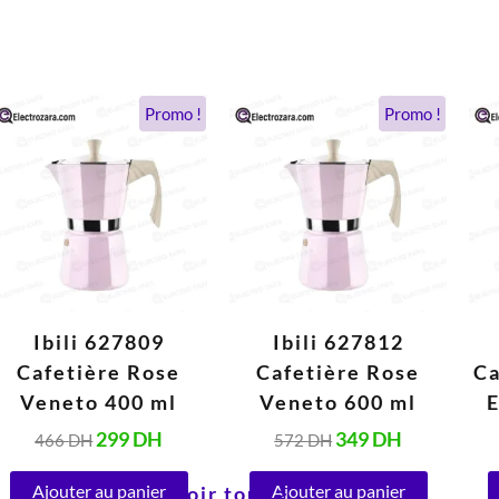
Le
Le
Le
Le
Promo !
Promo !
prix
prix
prix
prix
initial
actuel
initial
actuel
était :
est :
était :
est :
466 DH.
299 DH.
572 DH.
349 DH.
Ibili 627809
Ibili 627812
Cafetière Rose
Cafetière Rose
Ca
Veneto 400 ml
Veneto 600 ml
E
299
DH
349
DH
466
DH
572
DH
Ajouter au panier
Ajouter au panier
Voir tout >