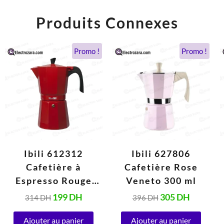
Produits Connexes
Le
Le
Le
Le
Promo !
Promo !
prix
prix
prix
prix
initial
actuel
initial
actuel
était :
est :
était :
est :
314 DH.
199 DH.
396 DH.
305 DH.
Ibili 612312
Ibili 627806
Cafetière à
Cafetière Rose
Espresso Rouge
Veneto 300 ml
Bahia 600 ml
199
DH
305
DH
314
DH
396
DH
Ajouter au panier
Ajouter au panier