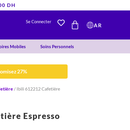
400 DH
était :
est :
332 DH.
242 DH.
PANIER
Se Connecter
AR
oires Mobiles
Soins Personnels
nomisez 27%
etière
/ Ibili 612212 Cafetière
etière Espresso