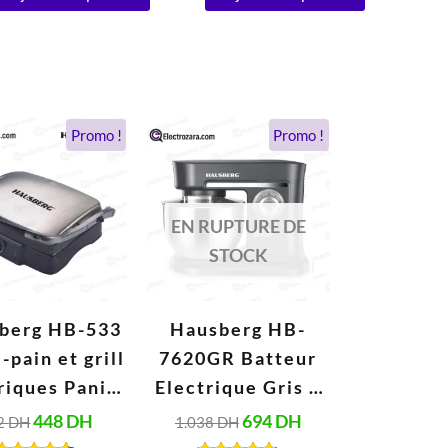
Le
Le
Le
Le
Promo !
Promo !
prix
prix
prix
prix
initial
actuel
initial
actuel
était :
est :
était :
est :
962 DH.
448 DH.
1.038 DH.
694 DH.
EN RUPTURE DE
STOCK
berg HB-533
Hausberg HB-
e-pain et grill
7620GR Batteur
riques Panini
Electrique Gris 6
en acier
Vitesses 5 Litres
448
DH
694
DH
2
DH
1.038
DH
ydable Peut
(1000W)