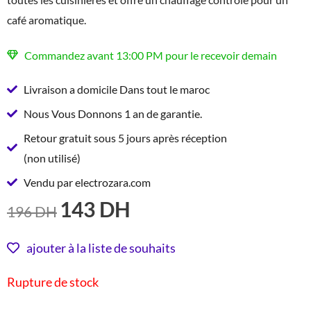
café aromatique.
Commandez avant 13:00 PM pour le recevoir demain
Livraison a domicile Dans tout le maroc
Nous Vous Donnons 1 an de garantie.
Retour gratuit sous 5 jours après réception
(non utilisé)
Vendu par electrozara.com
143
DH
LE
LE
196
DH
PRIX
PRIX
INITIAL
ACTUEL
ajouter à la liste de souhaits
ÉTAIT :
EST :
Rupture de stock
196 DH.
143 DH.