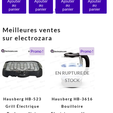
Ajouter
Ajouter
Ajouter
Ajouter
au
au
au
au
panier
panier
panier
panier
Voir tout >
Meilleures ventes
sur electrozara
Le
Le
Le
Le
Promo !
Promo !
prix
prix
prix
prix
initial
actuel
initial
actuel
était :
est :
était :
est :
490 DH.
279 DH.
300 DH.
180 DH.
EN RUPTURE DE
STOCK
Hausberg HB-523
Hausberg HB-3616
Grill Électrique
Bouilloire