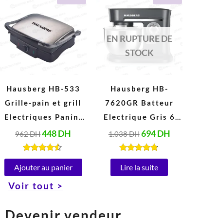
prix
prix
prix
prix
initial
actuel
initial
actuel
était :
est :
était :
est :
962 DH.
448 DH.
1.038 DH.
694 DH.
EN RUPTURE DE
STOCK
Hausberg HB-533
Hausberg HB-
Grille-pain et grill
7620GR Batteur
Electriques Panini
Electrique Gris 6
en acier Inoxydable
Vitesses 5 Litres
448
DH
694
DH
962
DH
1.038
DH
Peut ouvrir à 180°
(1000W)
(1850-2200W, 220-
Note
Note
4.40
4.67
Ajouter au panier
Lire la suite
240V)
sur 5
sur 5
Voir tout >
Devenir vendeur