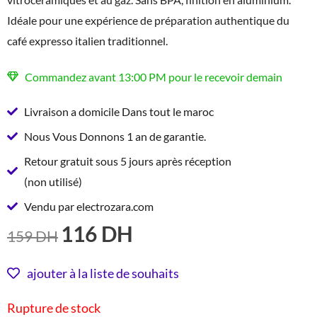
Idéale pour une expérience de préparation authentique du
café expresso italien traditionnel.
Commandez avant 13:00 PM pour le recevoir demain
Livraison a domicile Dans tout le maroc
Nous Vous Donnons 1 an de garantie.
Retour gratuit sous 5 jours après réception
(non utilisé)
Vendu par electrozara.com
116
DH
LE
LE
159
DH
PRIX
PRIX
INITIAL
ACTUEL
ajouter à la liste de souhaits
ÉTAIT :
EST :
Rupture de stock
159 DH.
116 DH.