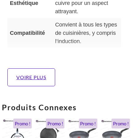
Esthétique
cuivre pour un aspect
attrayant.
Convient à tous les types
Compatibilité
de cuisinières, y compris
l’induction.
VOIRE PLUS
Produits Connexes
Le
Le
Le
Le
Le
Le
Le
Le
Promo !
Promo !
Promo !
Promo !
x
ix
prix
prix
prix
prix
prix
prix
prix
prix
tial
tuel
actuel
initial
initial
actuel
initial
actuel
initial
actue