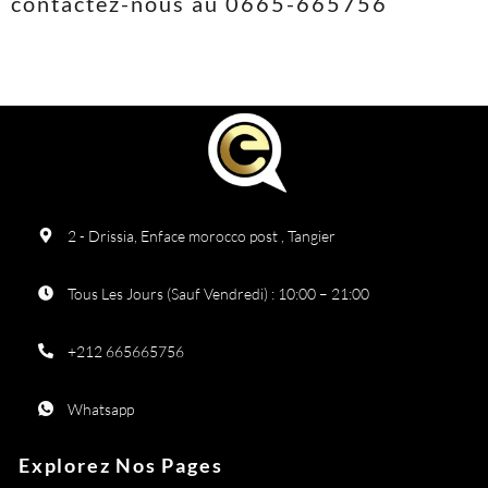
contactez-nous au 0665-665756
2 - Drissia, Enface morocco post , Tangier
Tous Les Jours (Sauf Vendredi) : 10:00 – 21:00
+212 665665756
Whatsapp
Explorez Nos Pages