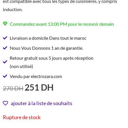
est compatible avec tous les types de cuisinières, y compris
induction.
Commandez avant 13:00 PM pour le recevoir demain
Livraison a domicile Dans tout le maroc
Nous Vous Donnons 1 an de garantie.
Retour gratuit sous 5 jours après réception
(non utilisé)
Vendu par electrozara.com
251
DH
LE
LE
270
DH
PRIX
PRIX
INITIAL
ACTUEL
ajouter à la liste de souhaits
ÉTAIT :
EST :
Rupture de stock
270 DH.
251 DH.