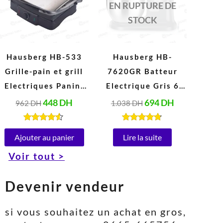
962 DH.
448 DH.
1.038 DH.
694 DH.
EN RUPTURE DE
STOCK
Hausberg HB-533
Hausberg HB-
Grille-pain et grill
7620GR Batteur
Electriques Panini
Electrique Gris 6
en acier Inoxydable
Vitesses 5 Litres
448
DH
694
DH
962
DH
1.038
DH
Peut ouvrir à 180°
(1000W)
(1850-2200W, 220-
Note
Note
4.40
4.67
Ajouter au panier
Lire la suite
240V)
sur 5
sur 5
Voir tout >
Devenir vendeur
si vous souhaitez un achat en gros,