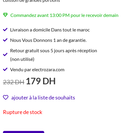
Commandez avant 13:00 PM pour le recevoir demain
Livraison a domicile Dans tout le maroc
Nous Vous Donnons 1 an de garantie.
Retour gratuit sous 5 jours après réception
(non utilisé)
Vendu par electrozara.com
179
DH
LE
LE
232
DH
PRIX
PRIX
INITIAL
ACTUEL
ajouter à la liste de souhaits
ÉTAIT :
EST :
Rupture de stock
232 DH.
179 DH.