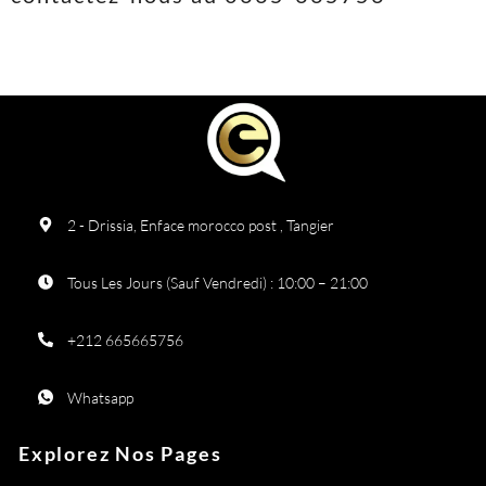
2 - Drissia, Enface morocco post , Tangier
Tous Les Jours (Sauf Vendredi) : 10:00 – 21:00
+212 665665756
Whatsapp
Explorez Nos Pages