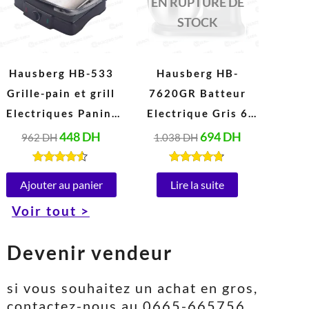
962 DH.
448 DH.
1.038 DH.
694 DH.
EN RUPTURE DE
STOCK
Hausberg HB-533
Hausberg HB-
Grille-pain et grill
7620GR Batteur
Electriques Panini
Electrique Gris 6
en acier Inoxydable
Vitesses 5 Litres
448
DH
694
DH
962
DH
1.038
DH
Peut ouvrir à 180°
(1000W)
(1850-2200W, 220-
Note
Note
4.40
4.67
Ajouter au panier
Lire la suite
240V)
sur 5
sur 5
Voir tout >
Devenir vendeur
si vous souhaitez un achat en gros,
contactez-nous au 0665-665756