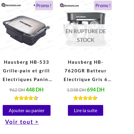
Le
Le
Le
Le
Promo !
Promo !
prix
prix
prix
prix
initial
actuel
initial
actuel
était :
est :
était :
est :
962 DH.
448 DH.
1.038 DH.
694 DH.
EN RUPTURE DE
STOCK
Hausberg HB-533
Hausberg HB-
Grille-pain et grill
7620GR Batteur
Electriques Panini
Electrique Gris 6
en acier Inoxydable
Vitesses 5 Litres
448
DH
694
DH
962
DH
1.038
DH
Peut ouvrir à 180°
(1000W)
(1850-2200W, 220-
Note
Note
4.40
4.67
Ajouter au panier
Lire la suite
240V)
sur 5
sur 5
Voir tout >