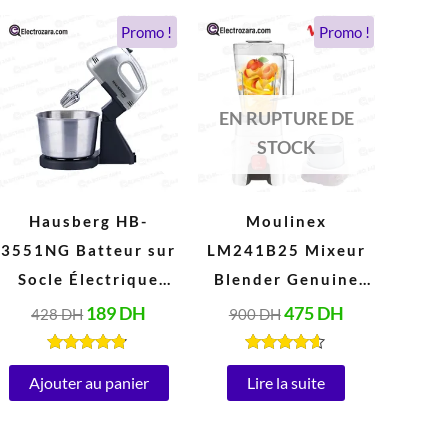
Le
Le
Le
Le
Promo !
Promo !
prix
prix
prix
prix
initial
actuel
initial
actuel
était :
est :
était :
est :
428 DH.
189 DH.
900 DH.
475 DH.
EN RUPTURE DE
STOCK
Hausberg HB-
Moulinex
3551NG Batteur sur
LM241B25 Mixeur
Socle Électrique
Blender Genuine
avec Bol 2 Litres
1,75 Litres (500W,
189
DH
475
DH
428
DH
900
DH
Inox (250W, 220V-
220V, Blanc)
240V, 50/60Hz)
Note
Note
4.67
4.47
Ajouter au panier
Lire la suite
sur 5
sur 5