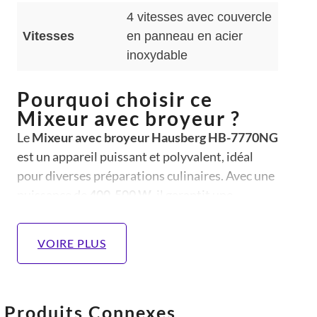
4 vitesses avec couvercle
Vitesses
en panneau en acier
inoxydable
Pourquoi choisir ce
Mixeur avec broyeur ?
Le
Mixeur avec broyeur Hausberg HB-7770NG
est un appareil puissant et polyvalent, idéal
pour diverses préparations culinaires. Avec une
puissance de
400-500 W
, il garantit une
performance optimale pour mixer, broyer et
mélanger efficacement vos ingrédients. Son
VOIRE PLUS
moteur en cuivre
assure une durabilité et une
fiabilité accrues, permettant une utilisation
prolongée.
Produits Connexes