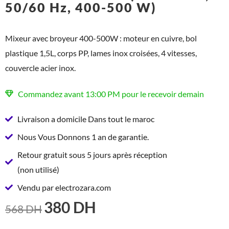
50/60 Hz, 400-500 W)
Mixeur avec broyeur 400-500W : moteur en cuivre, bol
plastique 1,5L, corps PP, lames inox croisées, 4 vitesses,
couvercle acier inox.
Commandez avant 13:00 PM pour le recevoir demain
Livraison a domicile Dans tout le maroc
Nous Vous Donnons 1 an de garantie.
Retour gratuit sous 5 jours après réception
(non utilisé)
Vendu par electrozara.com
380
DH
LE
LE
568
DH
PRIX
PRIX