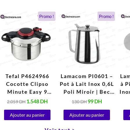
Le
Le
Le
Le
Promo !
Promo !
prix
prix
prix
prix
initial
actuel
initial
actuel
était :
est :
était :
est :
.
2.059 DH.
1.548 DH.
130 DH.
99 DH.
Tefal P4624966
Lamacom PI0601 –
Lam
Cocotte Clipso
Pot à Lait Inox 0,6L
à P
Minute Easy 9
Poli Miroir | Bec
Ino
Litres
Verseur Précis,
1.548
DH
99
DH
2.059
DH
130
DH
Poignée
Erg
Ajouter au panier
Ergonomique et
Ajouter au panier
Couvercle Sécurisé
Dur
Voir tout >