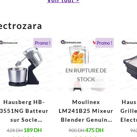
ectrozara
Le
Le
Le
Le
Promo !
Promo !
prix
prix
prix
prix
initial
actuel
initial
actuel
était :
est :
était :
est :
428 DH.
189 DH.
900 DH.
475 DH.
EN RUPTURE DE
STOCK
Hausberg HB-
Moulinex
Haus
3551NG Batteur
LM241B25 Mixeur
Grill
sur Socle
Blender Genuine
Elect
Électrique avec
1,75 Litres (500W,
189
DH
475
DH
428
DH
900
DH
96