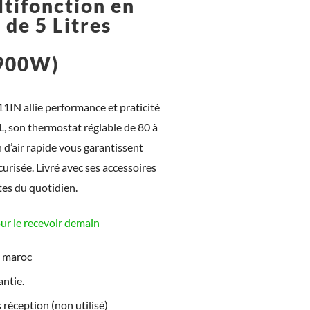
tifonction en
 de 5 Litres
t
900W)
N allie performance et praticité
 L, son thermostat réglable de 80 à
 d’air rapide vous garantissent
urisée. Livré avec ses accessoires
ttes du quotidien.
 le recevoir demain
e maroc
ntie.
 réception (non utilisé)