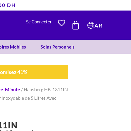
était :
est :
400 DH
852 DH.
499 DH.
PANIER
Se Connecter
AR
oires Mobiles
Soins Personnels
nomisez 41%
te-Minute
/ Hausberg HB-1311IN
 Inoxydable de 5 Litres Avec
11IN