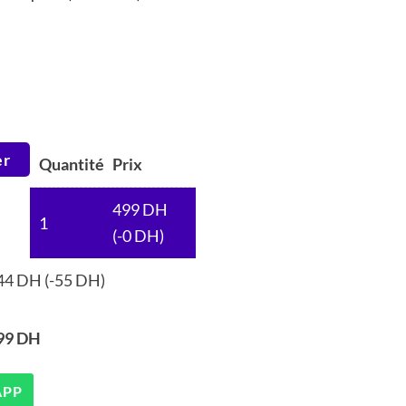
L
er
.
Quantité
Prix
499
DH
1
(-
0
DH
)
44
DH
(-
55
DH
)
99
DH
APP