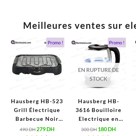
Meilleures ventes sur el
Le
Le
Le
Le
Promo !
Promo !
prix
prix
prix
prix
initial
actuel
initial
actuel
était :
est :
était :
est :
490 DH.
279 DH.
300 DH.
180 DH.
EN RUPTURE DE
STOCK
Hausberg HB-523
Hausberg HB-
Grill Électrique
3616 Bouilloire
Barbecue Noir
Electrique en
(2000W, 230V,
Verre 2 Litres,
279
DH
180
DH
490
DH
300
DH