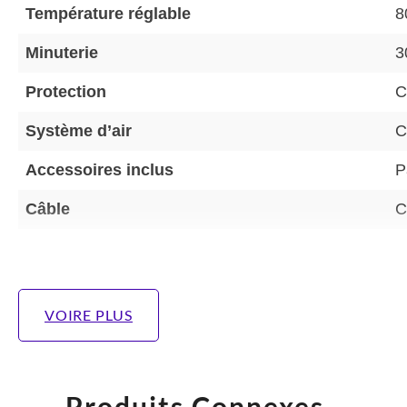
Température réglable
8
Minuterie
3
Protection
C
Système d’air
C
Accessoires inclus
P
Câble
C
VOIRE PLUS
Produits Connexes