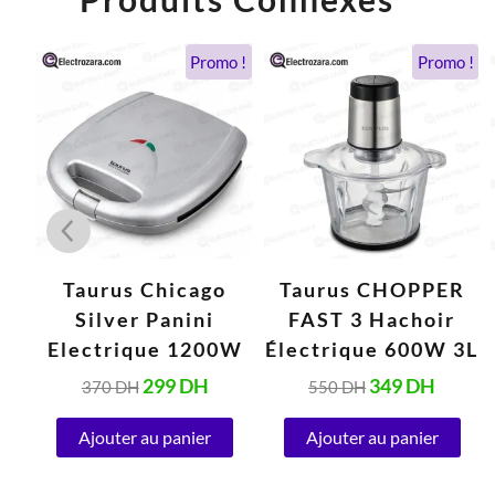
Le
Le
Le
Le
Le
o !
Promo !
Promo !
prix
prix
prix
prix
prix
actuel
initial
actuel
initial
actuel
est :
était :
est :
était :
est :
1.038 DH.
370 DH.
299 DH.
550 DH.
349 DH
Taurus Chicago
Taurus CHOPPER
Silver Panini
FAST 3 Hachoir
65
Electrique 1200W
Électrique 600W 3L
que
299
DH
349
DH
370
DH
550
DH
62
Ajouter au panier
Ajouter au panier