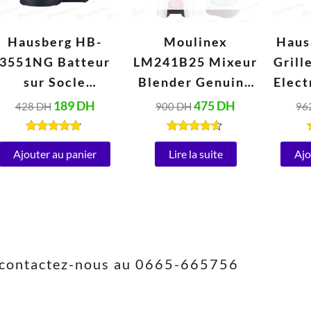
Hausberg HB-
Moulinex
Haus
3551NG Batteur
LM241B25 Mixeur
Grill
sur Socle
Blender Genuine
Elect
Électrique avec
1,75 Litres (500W,
189
DH
475
DH
428
DH
900
DH
96
Bol 2 Litres Inox
220V, Blanc)
Inox
(250W, 220V-
ou
Note
Note
4.67
4.47
Ajouter au panier
Lire la suite
Ajo
240V, 50/60Hz)
(1
sur 5
sur 5
2
s, contactez-nous au 0665-665756