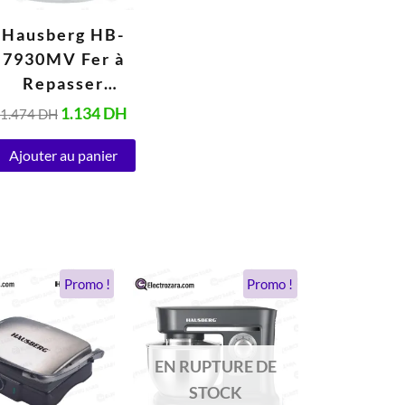
Hausberg HB-
7930MV Fer à
Repasser
Electrique 1,2
1.134
DH
1.474
DH
Litres (2000–
Ajouter au panier
2400W)
Le
Le
Le
Le
Promo !
Promo !
prix
prix
prix
prix
initial
actuel
initial
actuel
était :
est :
était :
est :
962 DH.
448 DH.
1.038 DH.
694 DH.
EN RUPTURE DE
STOCK