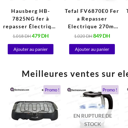
Hausberg HB-
Tefal FV6870E0 Fer
7825NG fer à
a Repasser
repasser Électrique
Electrique 270ml
– (220-240V,
(2800W)
479
DH
849
DH
1.018
DH
1.020
DH
50/60Hz, 3000W)
Ajouter au panier
Ajouter au panier
Meilleures ventes sur el
Le
Le
Le
Le
Promo !
Promo !
prix
prix
prix
prix
initial
actuel
initial
actuel
était :
est :
était :
est :
490 DH.
279 DH.
300 DH.
180 DH.
EN RUPTURE DE
STOCK