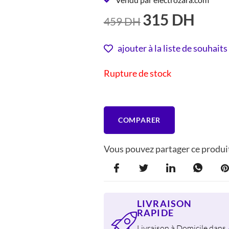
315
DH
LE
LE
459
DH
PRIX
PRIX
INITIAL
ACTUE
ajouter à la liste de souhaits
ÉTAIT :
EST :
Rupture de stock
459 DH.
315 DH
COMPARER
Vous pouvez partager ce produit
LIVRAISON
RAPIDE
Livraison à Domicile dans