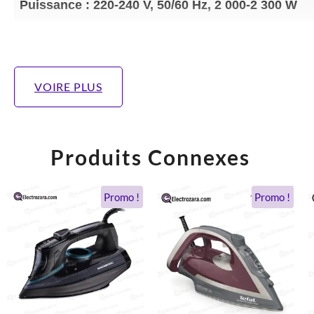
Puissance : 220-240 V, 50/60 Hz, 2 000-2 300 W
VOIRE PLUS
Produits Connexes
Le
Le
Le
Le
Promo !
Promo !
prix
prix
prix
prix
initial
actuel
initial
actuel
était :
est :
était :
est :
1.018 DH.
479 DH.
1.020 DH.
849 DH