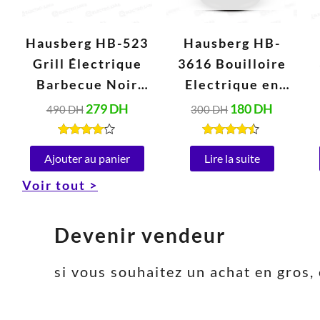
Hausberg HB-523
Hausberg HB-
Grill Électrique
3616 Bouilloire
Barbecue Noir
Electrique en
(2000W, 230V,
Verre 2 Litres,
279
DH
180
DH
490
DH
300
DH
50Hz)
Arrêt
Automatique,
Note
Note
4.00
4.34
Ajouter au panier
Lire la suite
Base Rotative à
sur 5
sur 5
Voir tout >
360° (1800W)
Devenir vendeur
si vous souhaitez un achat en gro