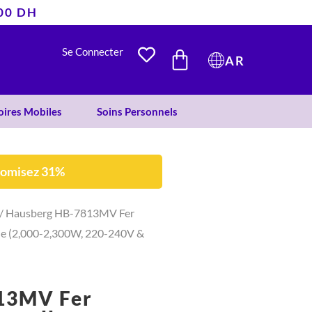
400 DH
était :
est :
459 DH.
315 DH.
PANIER
Se Connecter
AR
oires Mobiles
Soins Personnels
nomisez 31%
/ Hausberg HB-7813MV Fer
que (2,000-2,300W, 220-240V &
13MV Fer