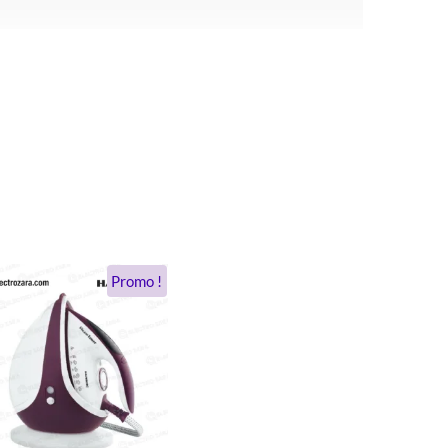
Le
Le
Promo !
prix
prix
initial
actuel
était :
est :
.
1.474 DH.
1.134 DH.