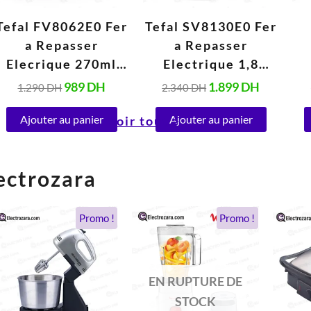
Tefal FV8062E0 Fer
Tefal SV8130E0 Fer
a Repasser
a Repasser
Elecrique 270ml
Electrique 1,8
(3000W)
Litres (2400W)
989
DH
1.899
DH
1.290
DH
2.340
DH
Ajouter au panier
Ajouter au panier
Voir tout >
ectrozara
Le
Le
Le
Le
Promo !
Promo !
prix
prix
prix
prix
initial
actuel
initial
actuel
était :
est :
était :
est :
428 DH.
189 DH.
900 DH.
475 DH.
EN RUPTURE DE
STOCK