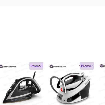
Le
Le
Le
Le
Promo !
Promo !
prix
prix
prix
prix
initial
actuel
initial
actuel
était :
est :
était :
est :
.
1.290 DH.
989 DH.
2.340 DH.
1.899 DH