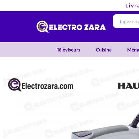
Aller
Livr
au
contenu
Téleviseurs
Cuisine
Ména