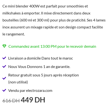
Ce mini blender 400W est parfait pour smoothies et
milkshakes à emporter. Il mixe directement dans deux
bouteilles (600 ml et 300 ml) pour plus de praticité. Ses 4 lames
inox assurent un mixage rapide et son design compact facilite
le rangement.
Commandez avant 13:00 PM pour le recevoir demain
Livraison a domicile Dans tout le maroc
Nous Vous Donnons 1 an de garantie.
Retour gratuit sous 5 jours après réception
(non utilisé)
Vendu par electrozara.com
449
DH
LE
LE
616
DH
PRIX
PRIX