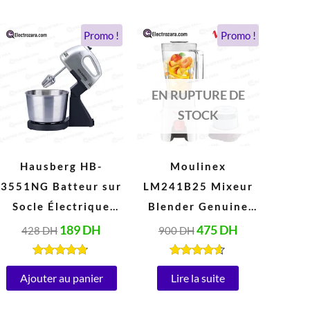
Le
Le
Le
Le
Promo !
Promo !
prix
prix
prix
prix
initial
actuel
initial
actuel
était :
est :
était :
est :
428 DH.
189 DH.
900 DH.
475 DH.
EN RUPTURE DE
STOCK
Hausberg HB-
Moulinex
3551NG Batteur sur
LM241B25 Mixeur
Socle Électrique
Blender Genuine
avec Bol 2 Litres
1,75 Litres (500W,
189
DH
475
DH
428
DH
900
DH
Inox (250W, 220V-
220V, Blanc)
240V, 50/60Hz)
Note
Note
4.67
4.47
Ajouter au panier
Lire la suite
sur 5
sur 5