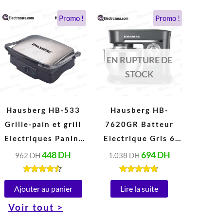
Le
Le
Le
Le
Promo !
Promo !
prix
prix
prix
prix
initial
actuel
initial
actuel
était :
est :
était :
est :
962 DH.
448 DH.
1.038 DH.
694 DH.
EN RUPTURE DE
STOCK
Hausberg HB-533
Hausberg HB-
Grille-pain et grill
7620GR Batteur
Electriques Panini
Electrique Gris 6
en acier Inoxydable
Vitesses 5 Litres
448
DH
694
DH
962
DH
1.038
DH
Peut ouvrir à 180°
(1000W)
(1850-2200W, 220-
Note
Note
4.40
4.67
Ajouter au panier
Lire la suite
240V)
sur 5
sur 5
Voir tout >