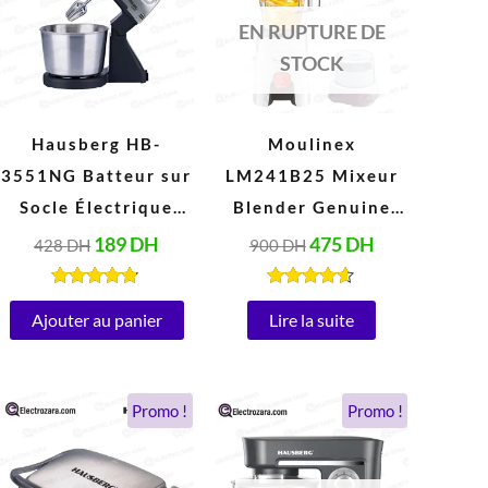
était :
est :
était :
est :
428 DH.
189 DH.
900 DH.
475 DH.
EN RUPTURE DE
STOCK
Hausberg HB-
Moulinex
3551NG Batteur sur
LM241B25 Mixeur
Socle Électrique
Blender Genuine
avec Bol 2 Litres
1,75 Litres (500W,
189
DH
475
DH
428
DH
900
DH
Inox (250W, 220V-
220V, Blanc)
240V, 50/60Hz)
Note
Note
4.67
4.47
Ajouter au panier
Lire la suite
sur 5
sur 5
Le
Le
Le
Le
Promo !
Promo !
prix
prix
prix
prix
initial
actuel
initial
actuel
était :
est :
était :
est :