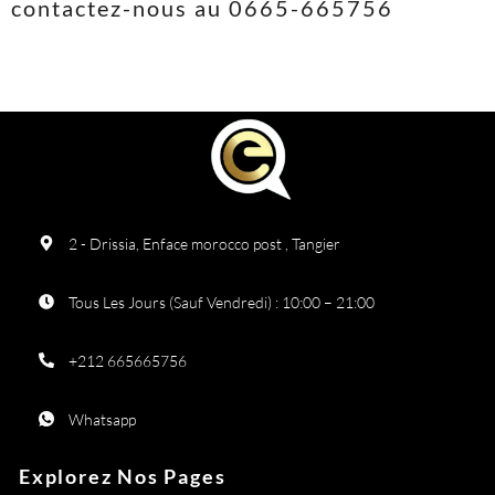
contactez-nous au 0665-665756
2 - Drissia, Enface morocco post , Tangier
Tous Les Jours (Sauf Vendredi) : 10:00 – 21:00
+212 665665756
Whatsapp
Explorez Nos Pages