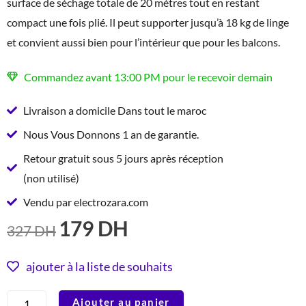
surface de séchage totale de 20 mètres tout en restant
compact une fois plié. Il peut supporter jusqu’à 18 kg de linge
et convient aussi bien pour l’intérieur que pour les balcons.
Commandez avant 13:00 PM pour le recevoir demain
Livraison a domicile Dans tout le maroc
Nous Vous Donnons 1 an de garantie.
Retour gratuit sous 5 jours après réception
(non utilisé)
Vendu par electrozara.com
179
DH
LE
LE
327
DH
PRIX
PRIX
INITIAL
ACTUEL
ajouter à la liste de souhaits
ÉTAIT :
EST :
quantité
Ajouter au panier