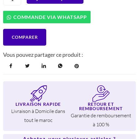
327 DH.
179 DH.
de
Ertone
ERT-
COMMANDE VIA WHATSAPP
MN
84U
Étendoir
COMPARER
à
Linge
Robuste,
Vous pouvez partager ce produit :
Capacité
de
20m
LIVRAISON RAPIDE
RETOUR ET
REMBOURSEMENT
Livraison à Domicile dans
Garantie de remboursement
tout le maroc
à 100 %
Achetez-vous plusieurs articles ?