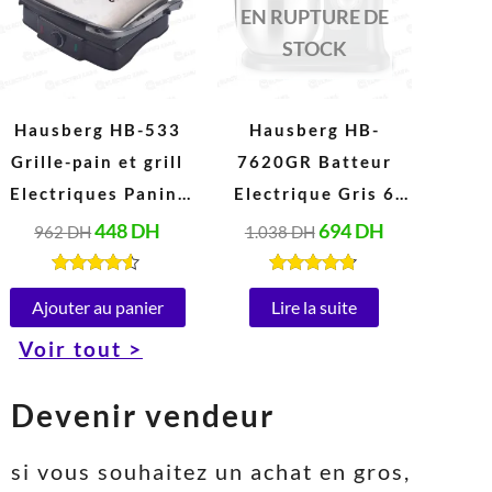
962 DH.
448 DH.
1.038 DH.
694 DH.
EN RUPTURE DE
STOCK
Hausberg HB-533
Hausberg HB-
Grille-pain et grill
7620GR Batteur
Electriques Panini
Electrique Gris 6
en acier Inoxydable
Vitesses 5 Litres
448
DH
694
DH
962
DH
1.038
DH
Peut ouvrir à 180°
(1000W)
(1850-2200W, 220-
Note
Note
4.40
4.67
Ajouter au panier
Lire la suite
240V)
sur 5
sur 5
Voir tout >
Devenir vendeur
si vous souhaitez un achat en gros,