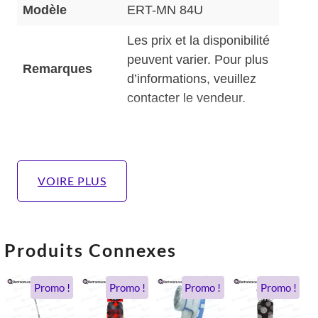
Modèle
ERT-MN 84U
Les prix et la disponibilité
peuvent varier. Pour plus
Remarques
d’informations, veuillez
contacter le vendeur.
VOIRE PLUS
Produits Connexes
Le
Le
Le
Le
Le
Le
Le
Le
Promo !
Promo !
Promo !
Promo !
x
ix
prix
prix
prix
prix
prix
prix
prix
prix
tial
tuel
initial
actuel
actuel
initial
initial
actuel
initial
actue