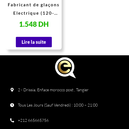
Fabricant de glaçons
Electrique (120-
150W, 220-240V &
1.548
DH
50-60Hz)
Lire la suite
2 - Drissia, Enface morocco post , Tangier
Tous Les Jours (Sauf Vendredi) : 10:00 – 21:00
+212 665665756