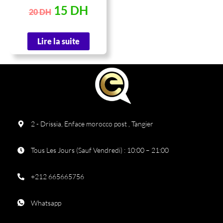
15
DH
20
DH
Lire la suite
2 - Drissia, Enface morocco post , Tangier
Tous Les Jours (Sauf Vendredi) : 10:00 – 21:00
+212 665665756
Whatsapp