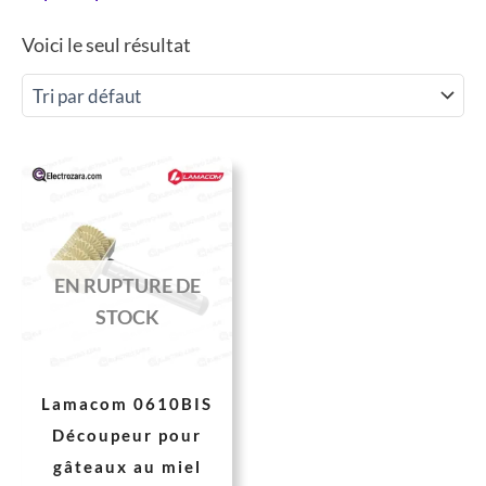
Voici le seul résultat
Le
Le
prix
prix
initial
actuel
était :
est :
EN RUPTURE DE
20 DH.
15 DH.
STOCK
Lamacom 0610BIS
Découpeur pour
gâteaux au miel