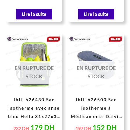
Lire la suite
Lire la suite
Le
Le
Le
Le
prix
prix
prix
prix
initial
actuel
initial
actu
était :
est :
était :
est :
EN RUPTURE DE
EN RUPTURE DE
232 DH.
179 DH.
197 DH.
152
STOCK
STOCK
Ibili 626430 Sac
Ibili 626500 Sac
isotherme avec anse
isotherme à
bleu Hella 31x27x39
Médicaments Dalvik
cm 30 Litres
21×10 cm
179
DH
152
DH
232
DH
197
DH