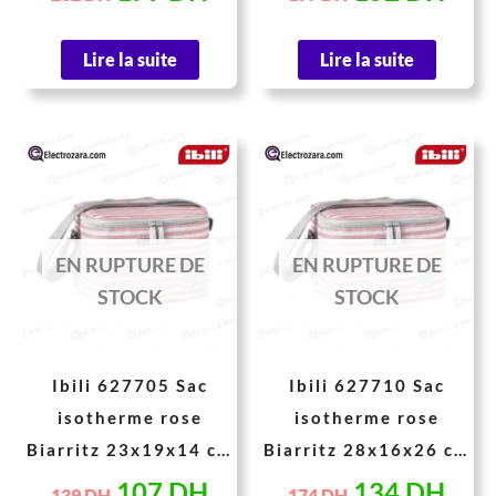
Lire la suite
Lire la suite
Le
Le
Le
Le
prix
prix
prix
prix
initial
actuel
initial
actu
était :
est :
était :
est :
EN RUPTURE DE
EN RUPTURE DE
139 DH.
107 DH.
174 DH.
134
STOCK
STOCK
Ibili 627705 Sac
Ibili 627710 Sac
isotherme rose
isotherme rose
Biarritz 23x19x14 cm
Biarritz 28x16x26 cm
5 Litre
10 Litre
107
DH
134
DH
139
DH
174
DH