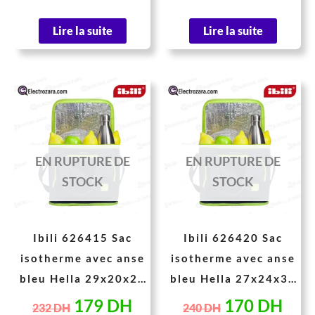
Lire la suite
Lire la suite
Le
Le
Le
Le
prix
prix
prix
prix
initial
actuel
initial
actu
était :
est :
était :
est :
EN RUPTURE DE
EN RUPTURE DE
232 DH.
179 DH.
240 DH.
170
STOCK
STOCK
Ibili 626415 Sac
Ibili 626420 Sac
isotherme avec anse
isotherme avec anse
bleu Hella 29x20x28
bleu Hella 27x24x34
cm 15 Litres
cm 20 Litres
179
DH
170
DH
232
DH
240
DH