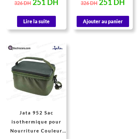
251
DH
251
DH
326
DH
326
DH
Lire la suite
Ajouter au panier
Le
Le
prix
prix
initial
actuel
était :
est :
199 DH.
161 DH.
Jata 952 Sac
isothermique pour
Nourriture Couleur