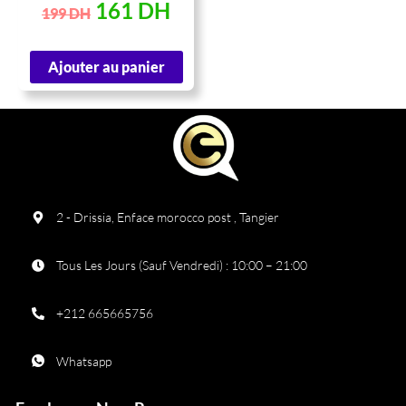
Vert foncé
161
DH
199
DH
Ajouter au panier
2 - Drissia, Enface morocco post , Tangier
Tous Les Jours (Sauf Vendredi) : 10:00 – 21:00
+212 665665756
Whatsapp