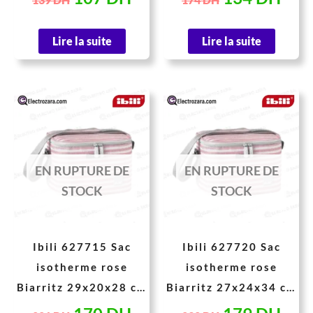
Lire la suite
Lire la suite
Le
Le
Le
Le
prix
prix
prix
prix
initial
actuel
initial
actu
était :
est :
était :
est :
EN RUPTURE DE
EN RUPTURE DE
221 DH.
170 DH.
232 DH.
179
STOCK
STOCK
Ibili 627715 Sac
Ibili 627720 Sac
isotherme rose
isotherme rose
Biarritz 29x20x28 cm
Biarritz 27x24x34 cm
15 litres
20 litres