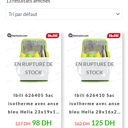
13 résultats affichés
Le
Le
Le
Le
prix
prix
prix
prix
initial
actuel
initial
actu
était :
est :
était :
est :
EN RUPTURE DE
EN RUPTURE DE
127 DH.
98 DH.
162 DH.
125
STOCK
STOCK
Ibili 626405 Sac
Ibili 626410 Sac
isotherme avec anse
isotherme avec anse
bleu Hella 23x19x14
bleu Hella 28x16x26
cm 5 Litres
cm 10 Litres
98
DH
125
DH
127
DH
162
DH