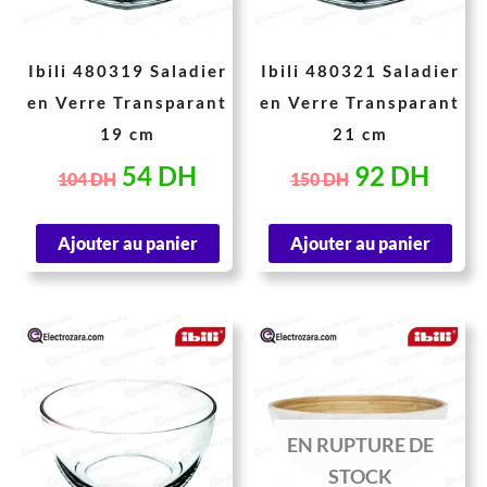
Ibili 480319 Saladier
Ibili 480321 Saladier
en Verre Transparant
en Verre Transparant
19 cm
21 cm
54
DH
92
DH
104
DH
150
DH
Ajouter au panier
Ajouter au panier
Le
Le
Le
Le
prix
prix
prix
prix
initial
actuel
initial
actu
était :
est :
était :
est :
EN RUPTURE DE
185 DH.
143 DH.
4.457 DH.
44 
STOCK