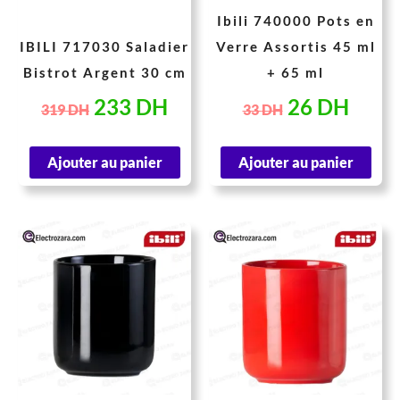
Ibili 740000 Pots en
IBILI 717030 Saladier
Verre Assortis 45 ml
Bistrot Argent 30 cm
+ 65 ml
233
DH
26
DH
319
DH
33
DH
Ajouter au panier
Ajouter au panier
Le
Le
Le
Le
prix
prix
prix
prix
initial
actuel
initial
actue
était :
est :
était :
est :
92 DH.
71 DH.
92 DH.
55 D