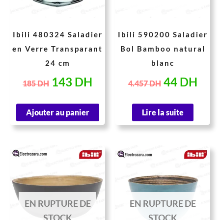
Ibili 480324 Saladier
Ibili 590200 Saladier
en Verre Transparant
Bol Bamboo natural
24 cm
blanc
143
DH
44
DH
185
DH
4.457
DH
Ajouter au panier
Lire la suite
Le
Le
Le
Le
prix
prix
prix
prix
initial
actuel
initial
actue
était :
est :
était :
est :
EN RUPTURE DE
EN RUPTURE DE
57 DH.
44 DH.
57 DH.
44 D
STOCK
STOCK