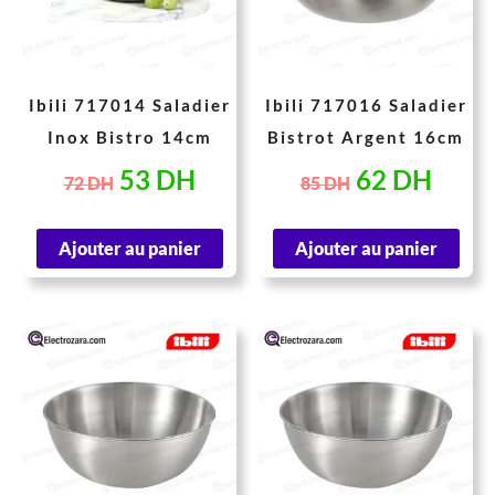
72 DH.
53 DH.
85 DH.
62 D
Ibili 717014 Saladier
Ibili 717016 Saladier
Inox Bistro 14cm
Bistrot Argent 16cm
53
DH
62
DH
72
DH
85
DH
Ajouter au panier
Ajouter au panier
Le
Le
Le
Le
prix
prix
prix
prix
initial
actuel
initial
actu
était :
est :
était :
est :
110 DH.
80 DH.
146 DH.
107