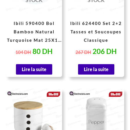
STOCK
STOCK
Ibili 590400 Bol
Ibili 624400 Set 2+2
Bamboo Natural
Tasses et Soucoupes
Turquoise Mat 25X13
Classique
cm
80
DH
206
DH
104
DH
267
DH
Lire la suite
Lire la suite
Le
Le
Le
Le
prix
prix
prix
prix
initial
actuel
initial
actue
était :
est :
était :
est :
185 DH.
143 DH.
72 DH.
53 D