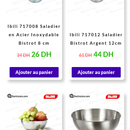
34 DH.
26 DH.
61 DH.
44 D
Ibili 717008 Saladier
en Acier Inoxydable
Ibili 717012 Saladier
Bistrot 8 cm
Bistrot Argent 12cm
26
DH
44
DH
34
DH
61
DH
Ajouter au panier
Ajouter au panier
Le
Le
Le
Le
prix
prix
prix
prix
initial
actuel
initial
actue
était :
est :
était :
est :