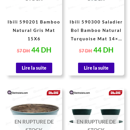
Ibili 590201 Bamboo
Ibili 590300 Saladier
Natural Gris Mat
Bol Bamboo Natural
15X6
Turquoise Mat 14×8
cm
44
DH
44
DH
57
DH
57
DH
Lire la suite
Lire la suite
Le
Le
Le
Le
prix
prix
prix
prix
initial
actuel
initial
actu
était :
est :
était :
est :
EN RUPTURE DE
EN RUPTURE DE
104 DH.
80 DH.
267 DH.
206