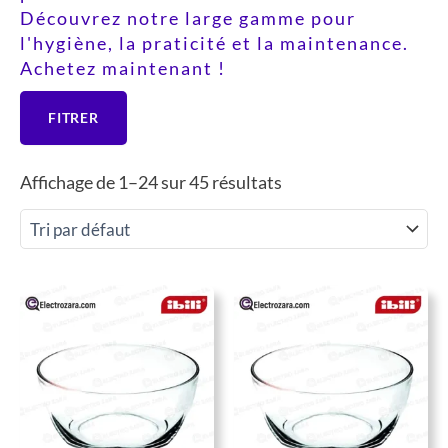
Découvrez notre large gamme pour
l'hygiène, la praticité et la maintenance.
Achetez maintenant !
FITRER
Affichage de 1–24 sur 45 résultats
Le
Le
Le
Le
prix
prix
prix
prix
initial
actuel
initial
actu
était :
est :
était :
est :
104 DH.
54 DH.
150 DH.
92 D