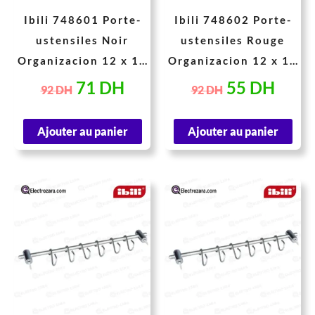
Ibili 748601 Porte-
Ibili 748602 Porte-
ustensiles Noir
ustensiles Rouge
Organizacion 12 x 14
Organizacion 12 x 14
cm
cm
71
DH
55
DH
92
DH
92
DH
Ajouter au panier
Ajouter au panier
Le
Le
Le
Le
prix
prix
prix
prix
initial
actuel
initial
actu
était :
est :
était :
est :
232 DH.
179 DH.
302 DH.
233