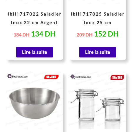
Ibili 717022 Saladier
Ibili 717025 Saladier
Inox 22 cm Argent
Inox 25 cm
134
DH
152
DH
184
DH
209
DH
Lire la suite
Lire la suite
Le
Le
Le
Le
prix
prix
prix
prix
initial
actuel
initial
actue
était :
est :
était :
est :
319 DH.
233 DH.
33 DH.
26 D