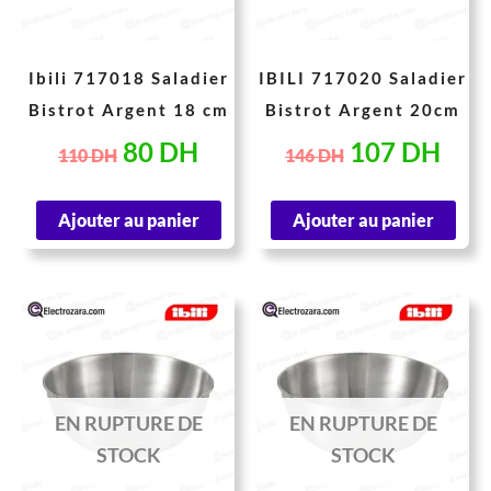
Ibili 717018 Saladier
IBILI 717020 Saladier
Bistrot Argent 18 cm
Bistrot Argent 20cm
80
DH
107
DH
110
DH
146
DH
Ajouter au panier
Ajouter au panier
Le
Le
Le
Le
prix
prix
prix
prix
initial
actuel
initial
actu
était :
est :
était :
est :
EN RUPTURE DE
EN RUPTURE DE
184 DH.
134 DH.
209 DH.
152
STOCK
STOCK