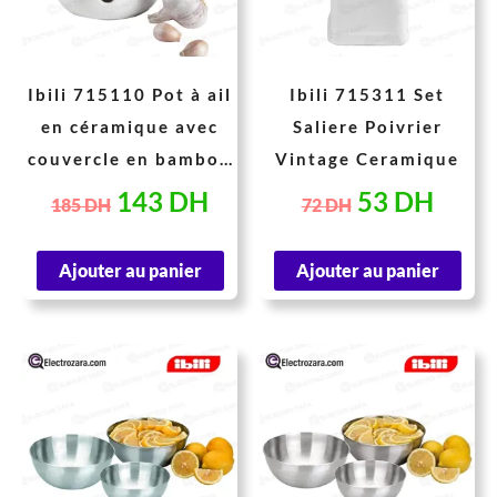
Ibili 715110 Pot à ail
Ibili 715311 Set
en céramique avec
Saliere Poivrier
couvercle en bambou
Vintage Ceramique
12 cm
143
DH
53
DH
185
DH
72
DH
Ajouter au panier
Ajouter au panier
Le
Le
Le
Le
prix
prix
prix
prix
initial
actuel
initial
actue
était :
est :
était :
est :