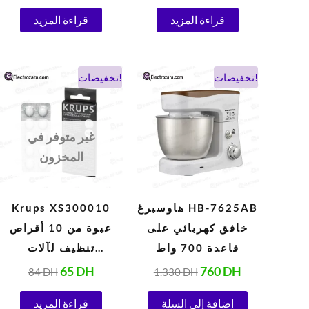
قراءة المزيد
قراءة المزيد
السعر
السعر
السعر
السعر
تخفيضات!
تخفيضات!
الحالي
الأصلي
الحالي
الأصلي
هو:
هو:
هو:
هو:
84 DH.
65 DH.
1.330 DH.
760 DH.
غير متوفر في
المخزون
هاوسبرغ HB-7625AB
Krups XS300010
خافق كهربائي على
عبوة من 10 أقراص
قاعدة 700 واط
تنظيف لآلات
الإسبريسو
65
DH
760
DH
84
DH
1.330
DH
الأوتوماتيكية 1.5 جرام
إضافة إلى السلة
قراءة المزيد