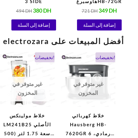
هاوسبرغHB-72GR
3 SIDE
380
DH
349
DH
494
DH
721
DH
إضافة إلى السلة
إضافة إلى السلة
electrozara أفضل المبيعات على
السعر
السعر
السعر
السعر
تخفيضات!
تخفيضات!
الحالي
الأصلي
الحالي
الأصلي
هو:
هو:
هو:
هو:
900 DH.
475 DH.
1.038 DH.
694 DH.
غير متوفر في
غير متوفر في
المخزون
المخزون
خلاط كهربائي
خلاط مولينكس
Hausberg HB-
LM241B25 الأصلي
7620GR رمادي، 6
سعة 1.75 لتر (500