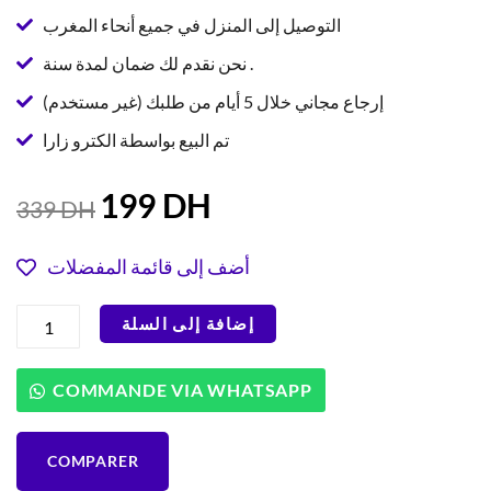
التوصيل إلى المنزل في جميع أنحاء المغرب
نحن نقدم لك ضمان لمدة سنة .
إرجاع مجاني خلال 5 أيام من طلبك (غير مستخدم)
تم البيع بواسطة الكترو زارا
السعر
السعر
199
DH
339
DH
الحالي
الأصلي
هو:
هو:
أضف إلى قائمة المفضلات
339 DH.
199 DH.
كمية
إضافة إلى السلة
مجموعة
العناية
الشخصية
COMMANDE VIA WHATSAPP
Hausberg
HB-
75GR
COMPARER
3
في