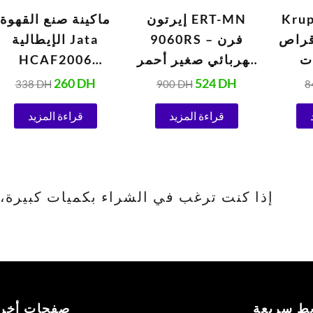
Kru
إيرتون ERT-MN
ماكينة صنع القهوة
من 10 أقراص
9060RS – فرن
الإيطالية Jata
ت
كهربائي صغير أحمر
HCAF2006
و
(1420 واط)
Vulcano بسعة 6
260
DH
524
DH
338
DH
900
DH
8
الأوتوماتيكية 1.5
أكواب
قراءة المزيد
قراءة المزيد
إذا كنت ترغب في الشراء بكميات كبيرة، يرجى الا
بط سريعة
صفحات أخر