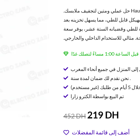
مجفف ملابس Hausberg HB-H 97U حل عملي ومتين لتجفيف ملابسك.
هيكل قابل للطي، مما يسهل تخزينه بعد
لة للطي وقضبانه الستة عشر، يوفر سعة
. مثالي للاستخدام الداخلي والخارجي.
إلى المنزل في جميع أنحاء المغرب
نحن نقدم لك ضمان لمدة سنة .
ير مستخدم)
تم البيع بواسطة الكترو زارا
السعر
السعر
219
DH
452
DH
الحالي
الأصلي
هو:
هو:
أضف إلى قائمة المفضلات
452 DH.
219 D