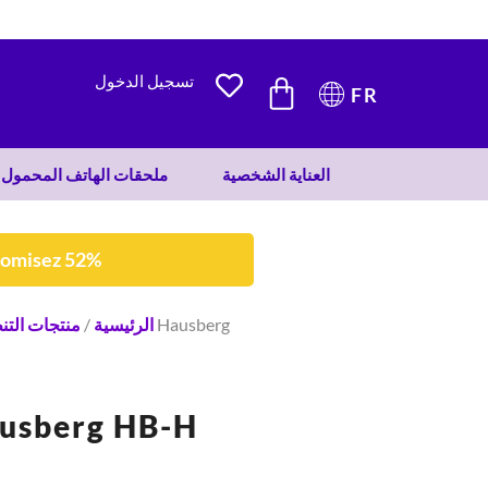
452 DH.
219 DH.
CART
تسجيل الدخول
FR
العناية الشخصية
ملحقات الهاتف المحمول
nomisez 52%
الرئيسية
/
منتجات الت