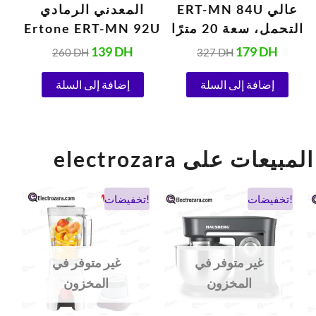
ERT-MN 84U عالي
المعدني الرمادي
4U
التحمل، سعة 20 مترًا
Ertone ERT-MN 92U
139
DH
179
DH
260
DH
327
DH
إضافة إلى السلة
إضافة إلى السلة
el أفضل المبيعات على
السعر
السعر
السعر
السعر
تخفيضات!
تخفيضات!
الحالي
الأصلي
الحالي
الأصلي
هو:
هو:
هو:
هو:
900 DH.
475 DH.
1.038 DH.
694 DH
غير متوفر في
غير متوفر في
المخزون
المخزون