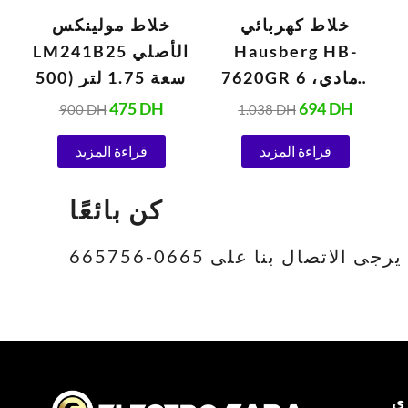
خلاط كهربائي
خلاط مولينكس
Hausberg HB-
LM241B25 الأصلي
7620GR رمادي، 6
سعة 1.75 لتر (500
سرعات، 5 لترات
واط، 220 فولت،
475
DH
694
DH
900
DH
1.038
DH
(1000 واط)
أبيض)
قراءة المزيد
قراءة المزيد
كن بائعًا
تصال بنا على 0665-665756
ى