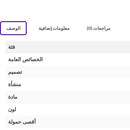
مراجعات (0)
معلومات إضافية
الوصف
فئة
الخصائص العامة
تصميم
منشأة
مادة
لون
أقصى حمولة