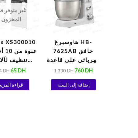
84 DH.
65 DH.
1.330 DH.
760 DH.
غير متوفر ف
المخزون
هاوسبرغ HB-
ps XS300010
7625AB خافق
عبوة 
كهربائي على قاعدة
تنظيف لآلا
700 واط
الإسبريس
65
DH
760
DH
4
DH
1.330
DH
إضافة إلى السلة
قراءة المزيد
جرام