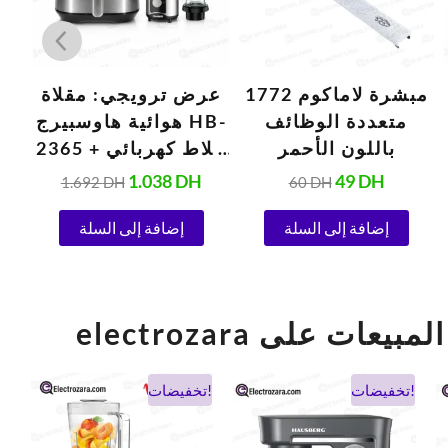
مبشرة لاماكوم 1772
عرض ترويجي: مقلاة
و
متعددة الوظائف
هوائية هاوسبيرج HB-
باللون الأحمر
2365 + خلاط كهربائي
هاوسبيرج HB-7762
1.038
DH
49
DH
1.692
DH
60
DH
إضافة إلى السلة
إضافة إلى السلة
el أفضل المبيعات على
السعر
السعر
السعر
السعر
تخفيضات!
تخفيضات!
الحالي
الأصلي
الحالي
الأصلي
هو:
هو:
هو:
هو: