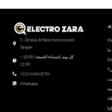
ى
2 - Drissia, Enface morocco post ,
Tangier
نا
كل يوم (باستثناء الجمعة): 10:00 –
21:00
ن؟
+212 665665756
نت
Whatsapp
ية
اء
نا