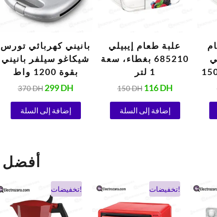
م
علبة طعام إيبيلي
بانيني كهربائي تورس
ي
685210 بغطاء، سعة
شيكاغو سيلفر بانيني
، سعة 1500
1 لتر
بقوة 1200 واط
299
DH
116
DH
370
DH
150
DH
إضافة إلى السلة
إضافة إلى السلة
ectrozara
السعر
السعر
السعر
السعر
تخفيضات!
تخفيضات!
الحالي
الأصلي
الحالي
الأصلي
هو:
هو:
هو:
هو: