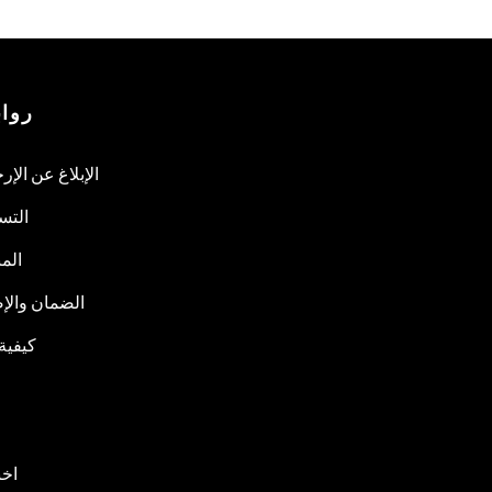
روا
الإبلاغ عن الإر
التس
المب
الضمان والإص
كيفية
اخب