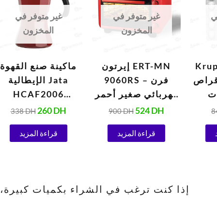
.
338 DH.
260 DH.
900 DH.
524 DH.
ي
غير متوفر في
غير متوفر في
المخزون
المخزون
Kru
إيرتون ERT-MN
ماكينة صنع القهوة
من 10 أقراص
9060RS – فرن
الإيطالية Jata
ت
كهربائي صغير أحمر
HCAF2006
و
(1420 واط)
Vulcano بسعة 6
260
DH
524
DH
338
DH
900
DH
8
الأوتوماتيكية 1.5
أكواب
قراءة المزيد
قراءة المزيد
إذا كنت ترغب في الشراء بكميات كبيرة، يرجى الا