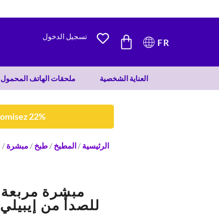
68 DH.
53 DH.
CART
تسجيل الدخول
FR
العناية الشخصية
ملحقات الهاتف المحمول
nomisez 22%
الرئيسية
/
المطبخ
/
طبخ
/
مبشرة
/ 
مبشرة مربعة م