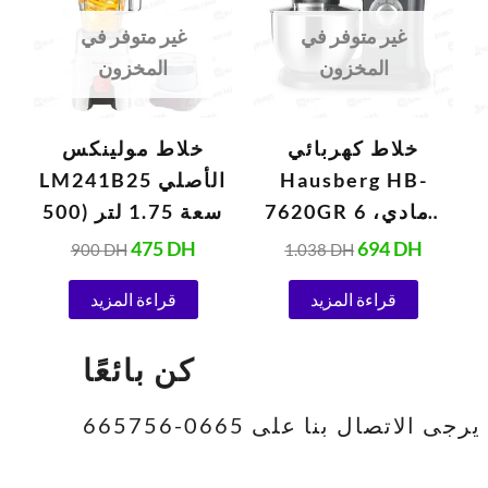
900 DH.
475 DH.
1.038 DH.
694 DH
غير متوفر في
غير متوفر في
المخزون
المخزون
خلاط كهربائي
خلاط مولينكس
Hausberg HB-
LM241B25 الأصلي
7620GR رمادي، 6
سعة 1.75 لتر (500
سرعات، 5 لترات
واط، 220 فولت،
475
DH
694
DH
900
DH
1.038
DH
(1000 واط)
أبيض)
قراءة المزيد
قراءة المزيد
كن بائعًا
تصال بنا على 0665-665756