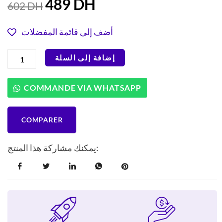
489
DH
602
DH
الحالي
الأصلي
هو:
هو:
أضف إلى قائمة المفضلات
602 DH.
489 DH.
كمية
إضافة إلى السلة
ماكينة
تحضير
القهوة
COMMANDE VIA WHATSAPP
الكهربائية
مولينكس
FG362810
COMPARER
بسعة
1.25
لتر
يمكنك مشاركة هذا المنتج:
مع
فلتر
من
الفولاذ
المقاوم
للصدأ
باللون