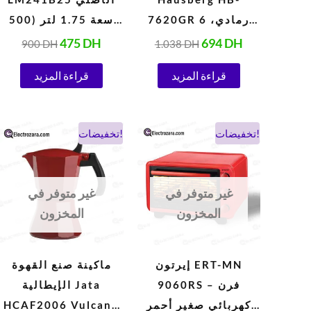
7620GR رمادي، 6
سعة 1.75 لتر (500
سرعات، 5 لترات
واط، 220 فولت،
475
DH
694
DH
900
DH
1.038
DH
(1000 واط)
أبيض)
قراءة المزيد
قراءة المزيد
السعر
السعر
السعر
السعر
تخفيضات!
تخفيضات!
الحالي
الأصلي
الحالي
الأصلي
هو:
هو:
هو:
هو:
338 DH.
260 DH.
900 DH.
524 DH.
غير متوفر في
غير متوفر في
المخزون
المخزون
إيرتون ERT-MN
ماكينة صنع القهوة
9060RS – فرن
الإيطالية Jata
كهربائي صغير أحمر
HCAF2006 Vulcano