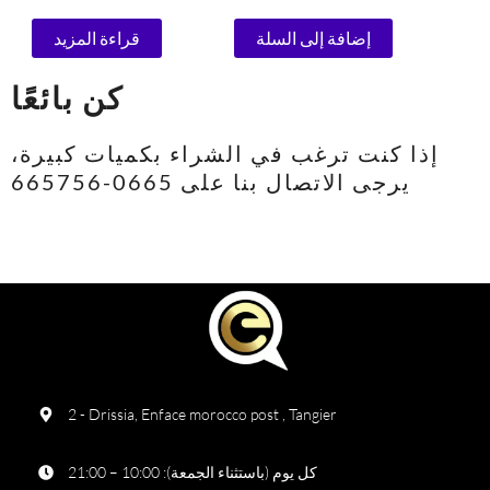
الأوتوماتيكية 1.5 جرام
إضافة إلى السلة
قراءة المزيد
كن بائعًا
إذا كنت ترغب في الشراء بكميات كبيرة،
يرجى الاتصال بنا على 0665-665756
2 - Drissia, Enface morocco post , Tangier
كل يوم (باستثناء الجمعة): 10:00 – 21:00