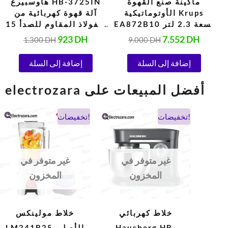
ماكينة صنع القهوة
هاوسبيرغ HB-3725IN
الأوتوماتيكية Krups
آلة قهوة كهربائية من
EA872B10 بسعة 2.3 لتر
الفولاذ المقاوم للصدأ 15
مع شاشة تعمل باللمس
بار (850-1000 واط،
923
DH
7.552
DH
1.300
DH
9.000
DH
باللون الأسود وقوة 1450
50/60 هرتز، 220-240
واط
فولت)
إضافة إلى السلة
إضافة إلى السلة
electrozara أفضل المبيعات على
السعر
السعر
السعر
السعر
تخفيضات!
تخفيضات!
الحالي
الأصلي
الحالي
الأصلي
هو:
هو:
هو:
هو:
900 DH.
475 DH.
1.038 DH.
694 DH.
غير متوفر في
غير متوفر في
المخزون
المخزون
خلاط كهربائي
خلاط مولينكس
Hausberg HB-
LM241B25 الأصلي