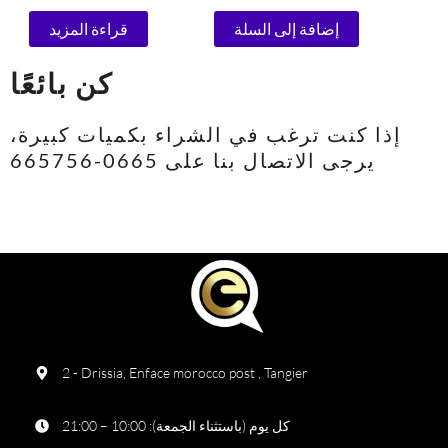
الأوتوماتيكية 1.5 جرام
إضافة إلى السلة
قراءة المزيد
كن بائعًا
إذا كنت ترغب في الشراء بكميات كبيرة،
يرجى الاتصال بنا على 0665-665756
2 - Drissia, Enface morocco post , Tangier
كل يوم (باستثناء الجمعة): 10:00 – 21:00