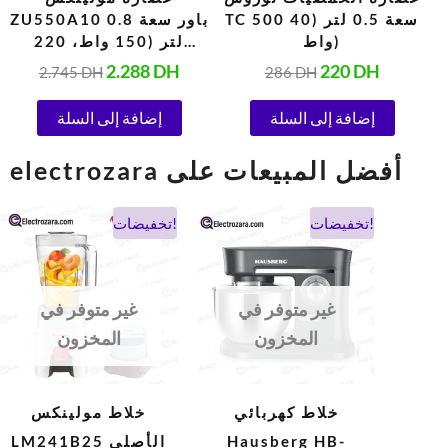
HB-
TC 500 سعة 0.5 لتر (40
ZU550A10 باور سعة 0.8
واط)
لتر (150 واط، 220
فولت)
2.288
DH
220
DH
2.745
DH
286
DH
إضافة إلى السلة
إضافة إلى السلة
electrozara أفضل المبيعات على
السعر
السعر
السعر
السعر
تخفيضات!
تخفيضات!
الحالي
الأصلي
الحالي
الأصلي
هو:
هو:
هو:
هو:
900 DH.
475 DH.
1.038 DH.
694 DH.
غير متوفر في
غير متوفر في
المخزون
المخزون
خلاط كهربائي
خلاط مولينكس
Hausberg HB-
LM241B25 الأصلي