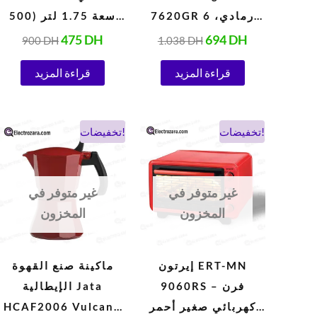
7620GR رمادي، 6
سعة 1.75 لتر (500
سرعات، 5 لترات
واط، 220 فولت،
475
DH
694
DH
900
DH
1.038
DH
(1000 واط)
أبيض)
قراءة المزيد
قراءة المزيد
السعر
السعر
السعر
السعر
تخفيضات!
تخفيضات!
الحالي
الأصلي
الحالي
الأصلي
هو:
هو:
هو:
هو:
338 DH.
260 DH.
900 DH.
524 DH.
غير متوفر في
غير متوفر في
المخزون
المخزون
إيرتون ERT-MN
ماكينة صنع القهوة
9060RS – فرن
الإيطالية Jata
كهربائي صغير أحمر
HCAF2006 Vulcano