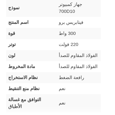
جهاز كمبيوتر
نموذج
700D10
فيتابريس برو
اسم المنتج
300 واط
قوة
220 فولت
توتر
الفولاذ المقاوم للصدأ
لون
الفولاذ المقاوم للصدأ
مادة المخروط
رافعة الضغط
نظام الاستخراج
نعم
نظام منع التنقيط
التوافق مع غسالة
نعم
الأطباق