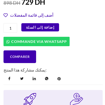
729
DH
898
DH
الحالي
الأصلي
هو:
هو:
أضف إلى قائمة المفضلات
898 DH.
729 DH.
كمية
إضافة إلى السلة
عصارة
الحمضيات
مولينكس
COMMANDE VIA WHATSAPP
فيتابريس
برو
من
COMPARER
الفولاذ
المقاوم
للصدأ
يمكنك مشاركة هذا المنتج:
PC700D10
(300
واط،
220
فولت)