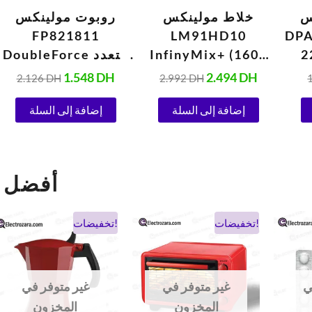
س
خلاط مولينكس
روبوت مولينكس
ويليكس
LM91HD10
FP821811
ط، 220
InfinyMix+ (1600
DoubleForce متعدد
واط، 220 فولت،
الوظائف (1000 واط،
1.548
DH
2.494
DH
2.126
DH
2.992
DH
ستانلس ستيل)
220 فولت، أسود)
إضافة إلى السلة
إضافة إلى السلة
ectrozara
السعر
السعر
السعر
السعر
تخفيضات!
تخفيضات!
الحالي
الأصلي
الحالي
الأصلي
هو:
هو:
هو:
هو:
.
338 DH.
260 DH.
900 DH.
524 DH.
ي
غير متوفر في
غير متوفر في
المخزون
المخزون