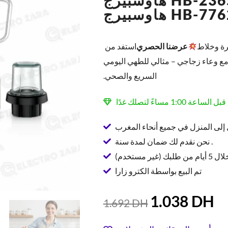
هاوسبيرج HB-2365 + خلاط كهربائي
وسبيرج HB-7762
رة وخلاط
عرضنا الحصري
استفد من
 مع وعاء زجاجي – مثالي للطهي اليومي
السريع والصحي.
إلى المنزل في جميع أنحاء المغرب
نحن نقدم لك ضمان لمدة سنة .
ير مستخدم)
تم البيع بواسطة الكترو زارا
عر
السعر
1.038
DH
1.692
DH
الي
الأصلي
هو:
هو: