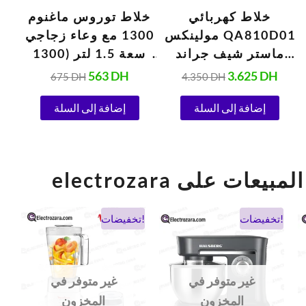
خلاط كهربائي
خلاط توروس ماغنوم
خل
مولينكس QA810D01
1300 مع وعاء زجاجي
ماستر شيف جراند
سعة 1.5 لتر (1300
باستري روبوت سعة
واط)
563
DH
3.625
DH
675
DH
4.350
DH
6.7 لتر، فضي (1500
واط، 220 فولت)
إضافة إلى السلة
إضافة إلى السلة
el أفضل المبيعات على
السعر
السعر
السعر
السعر
تخفيضات!
تخفيضات!
الحالي
الأصلي
الحالي
الأصلي
هو:
هو:
هو:
هو:
900 DH.
475 DH.
1.038 DH.
694 DH
غير متوفر في
غير متوفر في
المخزون
المخزون