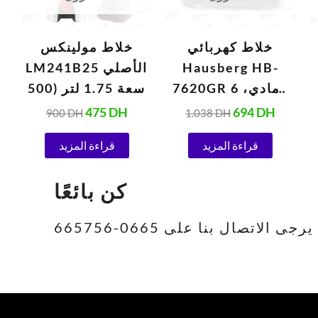
خلاط كهربائي
خلاط مولينكس
Hausberg HB-
LM241B25 الأصلي
7620GR رمادي، 6
سعة 1.75 لتر (500
سرعات، 5 لترات
واط، 220 فولت،
475
DH
694
DH
900
DH
1.038
DH
(1000 واط)
أبيض)
قراءة المزيد
قراءة المزيد
كن بائعًا
تصال بنا على 0665-665756