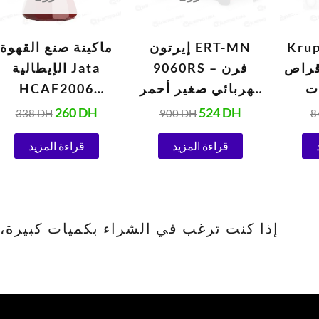
Kru
إيرتون ERT-MN
ماكينة صنع القهوة
من 10 أقراص
9060RS – فرن
الإيطالية Jata
ت
كهربائي صغير أحمر
HCAF2006
و
(1420 واط)
Vulcano بسعة 6
260
DH
524
DH
338
DH
900
DH
8
الأوتوماتيكية 1.5
أكواب
قراءة المزيد
قراءة المزيد
إذا كنت ترغب في الشراء بكميات كبيرة، يرجى الا