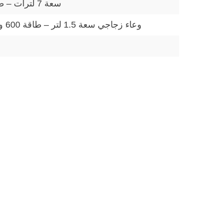
سعة 7 لترات – طاقة 1800 واط – طهي بدون زيت – لوحة تحكم رقمية – درجة حرارة قابلة للتعديل
وعاء زجاجي سعة 1.5 لتر – طاقة 600 واط – شفرات من الفولاذ المقاوم للصدأ – تصميم متين – مثالي للعصائر والصلصات