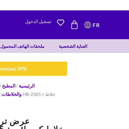
1.692 DH.
1.038 DH.
CART
تسجيل الدخول
FR
العناية الشخصية
ملحقات الهاتف المحمول
nomisez 39%
الرئيسية
/
المطبخ
/
والخلاطات
/
عرض تروي