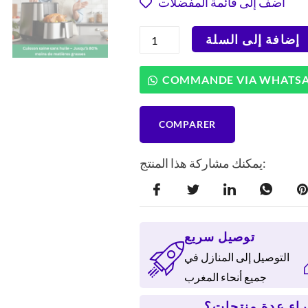
أضف إلى قائمة المفضلات
1.692 DH.
كمية
إضافة إلى السلة
عرض
ترويجي:
مقلاة
COMMANDE VIA WHATS
هوائية
هاوسبيرج
HB-
COMPARER
2365
+
خلاط
يمكنك مشاركة هذا المنتج:
كهربائي
هاوسبيرج
HB-
7762
توصيل سريع
التوصيل إلى المنازل في
جميع أنحاء المغرب
اء عدة منتجات؟