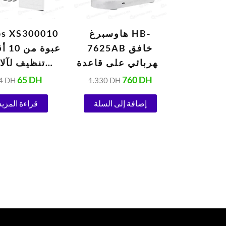
هاوسبرغ HB-
ps XS300010
7625AB خافق
عبوة 
كهربائي على قاعدة
تنظيف لآلا
700 واط
الإسبريس
65
DH
760
DH
4
DH
1.330
DH
إضافة إلى السلة
قراءة المزيد
جرام