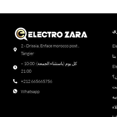
ى
2 - Drissia, Enface morocco post ,
Tangier
نا
كل يوم (باستثناء الجمعة): 10:00 –
21:00
ن؟
+212 665665756
نت
Whatsapp
ية
اء