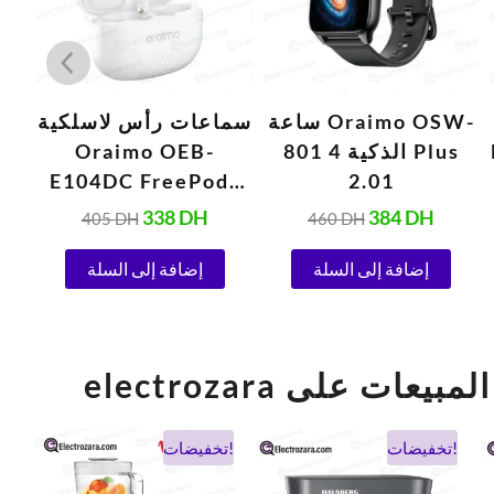
ساعة Oraimo OSW-
سماعات رأس لاسلكية
سما
801 الذكية 4 Plus
Oraimo OEB-
1
E104DC FreePods
2.01
White 3C مع جهير
م
338
DH
384
DH
405
DH
460
DH
قوي وأوضاع استماع
ا
إضافة إلى السلة
إضافة إلى السلة
قابلة للتخصيص
ج
el أفضل المبيعات على
السعر
السعر
السعر
السعر
تخفيضات!
تخفيضات!
الحالي
الأصلي
الحالي
الأصلي
هو:
هو:
هو:
هو: