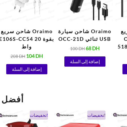
ع
شاحن سيارة Oraimo
شاحن سريع Oraimo
OCC-21D ثنائي USB
E106S-CC54 بقوة 20
وة 18
واط
68
DH
100
DH
USB-C
104
DH
208
DH
إضافة إلى السلة
إضافة إلى السلة
ectrozara
السعر
السعر
السعر
السعر
تخفيضات!
تخفيضات!
الحالي
الأصلي
الحالي
الأصلي
هو:
هو:
هو:
هو: