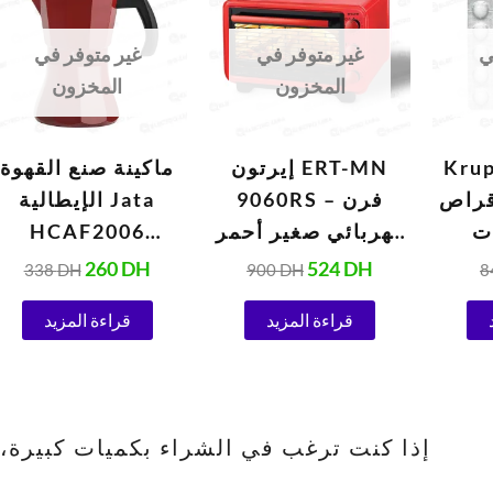
.
338 DH.
260 DH.
900 DH.
524 DH.
ي
غير متوفر في
غير متوفر في
المخزون
المخزون
Kru
إيرتون ERT-MN
ماكينة صنع القهوة
من 10 أقراص
9060RS – فرن
الإيطالية Jata
ت
كهربائي صغير أحمر
HCAF2006
و
(1420 واط)
Vulcano بسعة 6
260
DH
524
DH
338
DH
900
DH
8
الأوتوماتيكية 1.5
أكواب
قراءة المزيد
قراءة المزيد
إذا كنت ترغب في الشراء بكميات كبيرة، يرجى الا