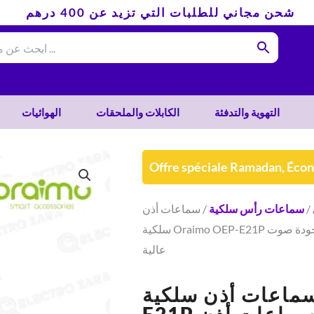
شحن مجاني للطلبات التي تزيد عن 400 درهم
التهوية والتدفئة
الكابلات والملحقات
الهوائيات
Offre spéciale Ramadan, Éco
/
سماعات رأس سلكية
/ سماعات أذن
سلكية Oraimo OEP-E21P سوداء اللون – سماعات أذن سلكية بجودة صوت
عالية
ماعات أذن سلكية Oraimo OEP-