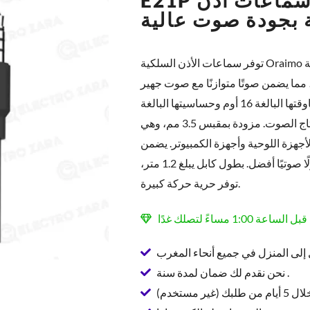
E21P سوداء اللون – سماعات أذن
 بجودة صوت عالية
توفر سماعات الأذن السلكية Oraimo تجربة صوتية غامرة، باستجابة ترددية
هرتز و20 كيلوهرتز، مما يضمن صوتًا متوازنًا مع صوت جهير
عميق وصوت عالٍ واضح. تضمن معاوقتها البالغة 16 أوم وحساسيتها البالغة
95±3 ديسيبل دقة عالية في إعادة إنتاج الصوت. مزودة بمقبس 3.5 مم، وهي
أجهزة اللوحية وأجهزة الكمبيوتر. يضمن
تصميمها داخل الأذن راحة مثالية وعزلًا صوتيًا أفضل. بطول كابل يبلغ 1.2 متر،
توفر حرية حركة كبيرة.
إلى المنزل في جميع أنحاء المغرب
نحن نقدم لك ضمان لمدة سنة .
ير مستخدم)