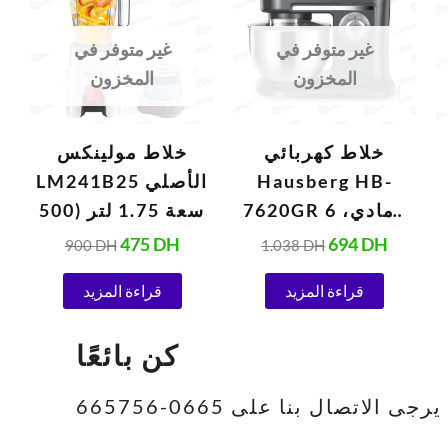
900 DH.
475 DH.
1.038 DH.
694 DH
غير متوفر في
غير متوفر في
المخزون
المخزون
خلاط كهربائي
خلاط مولينكس
Hausberg HB-
LM241B25 الأصلي
7620GR رمادي، 6
سعة 1.75 لتر (500
سرعات، 5 لترات
واط، 220 فولت،
475
DH
694
DH
900
DH
1.038
DH
(1000 واط)
أبيض)
قراءة المزيد
قراءة المزيد
كن بائعًا
تصال بنا على 0665-665756