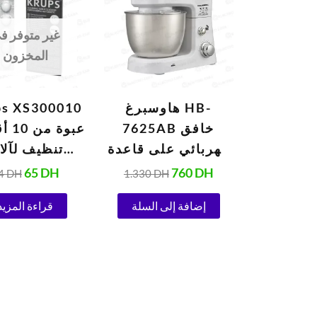
84 DH.
65 DH.
1.330 DH.
760 DH.
غير متوفر ف
المخزون
هاوسبرغ HB-
ps XS300010
7625AB خافق
عبوة 
كهربائي على قاعدة
تنظيف لآلا
700 واط
الإسبريس
65
DH
760
DH
4
DH
1.330
DH
إضافة إلى السلة
قراءة المزيد
جرام