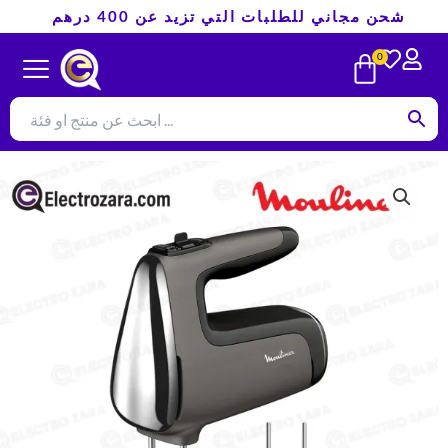
825 DH.
تخطي
شحن مجاني للطلبات التي تزيد عن 400 درهم
إلى
CART
0
المحتوى