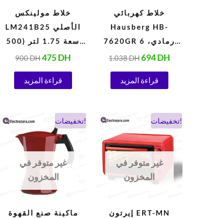
خلاط كهربائي
خلاط مولينكس
Hausberg HB-
LM241B25 الأصلي
7620GR رمادي، 6
سعة 1.75 لتر (500
سرعات، 5 لترات
واط، 220 فولت،
475
DH
694
DH
900
DH
1.038
DH
(1000 واط)
أبيض)
قراءة المزيد
قراءة المزيد
السعر
السعر
السعر
السعر
تخفيضات!
تخفيضات!
الحالي
الأصلي
الحالي
الأصلي
هو:
هو:
هو:
هو:
338 DH.
260 DH.
900 DH.
524 DH.
غير متوفر في
غير متوفر في
المخزون
المخزون
إيرتون ERT-MN
ماكينة صنع القهوة