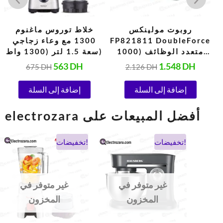
روبوت مولينكس
خلاط توروس ماغنوم
L
FP821811 DoubleForce
1300 مع وعاء زجاجي
ت،
متعدد الوظائف (1000
سعة 1.5 لتر (1300 واط)
واط، 220 فولت، أسود)
563
DH
1.548
DH
675
DH
2.126
DH
إضافة إلى السلة
إضافة إلى السلة
electrozara أفضل المبيعات على
السعر
السعر
السعر
السعر
تخفيضات!
تخفيضات!
الحالي
الأصلي
الحالي
الأصلي
هو:
هو:
هو:
هو:
900 DH.
475 DH.
1.038 DH.
694 DH.
غير متوفر في
غير متوفر في
المخزون
المخزون