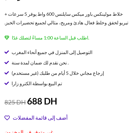
خلاط مولينكس باور ميكس سايلنس 600 واط يوفر 5 سرعات +
تيربو لخفق وخلط فعال. هادئ ومريح، مثالي لجميع تحضيرات الخبز.
اطلب قبل الساعة 1:00 مساءً لتصلك غدًا.
التوصيل إلى المنزل في جميع أنحاء المغرب
نحن نقدم لك ضمان لمدة سنة .
إرجاع مجاني خلال 5 أيام من طلبك (غير مستخدم)
تم البيع بواسطة الكترو زارا
السعر
السعر
688
DH
825
DH
الحالي
الأصلي
هو:
هو:
أضف إلى قائمة المفضلات
825 DH.
688 DH.
غير متوفر في المخزون