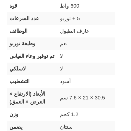
600 واط
قوة
5 + توربو
عدد السرعات
عازف الطبول
الوظائف
نعم
وظيفة توربو
لا
تم توفير وعاء القياس
لا
لاسلكي
أسود
التشطيب
الأبعاد (الارتفاع ×
30.5 × 21 × 7.6 سم
العرض × العمق)
1.2 كجم
وزن
سنتان
يضمن