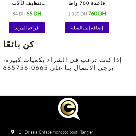
قاعدة 700 واط
تنظيف لآلات
الإسبريسو
65
DH
760
DH
84
DH
1.330
DH
الأوتوماتيكية 1.5 جرام
إضافة إلى السلة
قراءة المزيد
كن بائعًا
إذا كنت ترغب في الشراء بكميات كبيرة،
يرجى الاتصال بنا على 0665-665756
2 - Drissia, Enface morocco post , Tangier