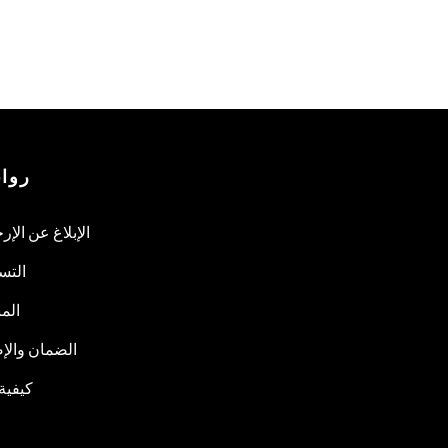
روا
الإبلاغ عن الإر
التس
المب
الضمان والإص
كيفية