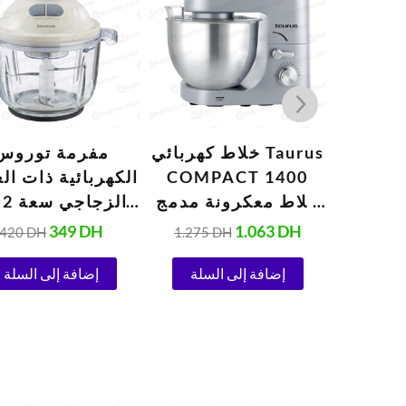
هو:
هو:
هو:
هو:
420 DH.
349 DH.
1.275 DH.
1.063 DH.
مكسيكو
خلاط كهربائي Taurus
مفرمة توروس
500 سعة 1.5 لتر
COMPACT 1400
الكهربائية ذات ال
خلاط معكرونة مدمج
ال
رمادي اللون سعة 5
(400 واط)
349
DH
1.063
DH
420
DH
1.275
DH
زيد
لتر (1400 واط)
إضافة إلى السلة
إضافة إلى السلة