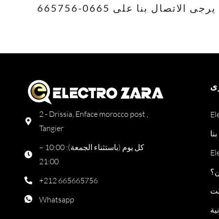
تصال بنا على 0665-665756
ى
2 - Drissia, Enface morocco post ,
Tangier
نا
كل يوم (باستثناء الجمعة): 10:00 –
21:00
ن؟
+212 665665756
نت
Whatsapp
ية