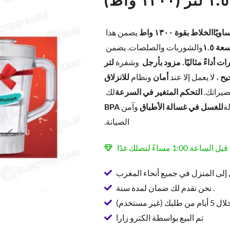
اويًا
الخلاط بقوة ١٣٠٠ واط
يضمن هذا
إبريقه الزجاجي المُدرّج سعة ١.٥
والشوربات والصلصات. يضمن
 أداءً مثاليًا. مزود بأرجل
وشفرة
لتر
يح
، لا يعمل إلا عند
أمان
ونظام
للانزلاق
يراتك.
التحكم المتغير في السرعة
لك
ة
للغسل في غسالة الأطباق
وآمن
BPA
الصيانة.
إلى المنزل في جميع أنحاء المغرب
نحن نقدم لك ضمان لمدة سنة .
ير مستخدم)
تم البيع بواسطة الكترو زارا