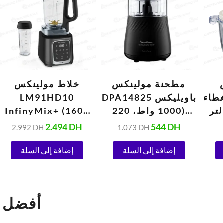
هو:
هو:
هو:
هو:
1.548 DH.
2.992 DH.
2.494 DH.
1.073 DH.
544 DH.
مطحنة مولينكس
خلاط مولينكس
غطاء
DPA14825 باويليكس
LM91HD10
زجاجي سعة 2 لتر
(1000 واط، 220
InfinyMix+ (1600
فولت، أسود)
واط، 220 فولت،
2.494
DH
544
DH
2.992
DH
1.073
DH
ستانلس ستيل)
إضافة إلى السلة
إضافة إلى السلة
ectrozara