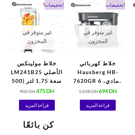
السعر
السعر
السعر
السعر
تخفيضات!
تخفيضات!
الحالي
الأصلي
الحالي
الأصلي
هو:
هو:
هو:
هو:
900 DH.
475 DH.
1.038 DH.
694 DH
غير متوفر في
غير متوفر في
المخزون
المخزون
خلاط كهربائي
خلاط مولينكس
Hausberg HB-
LM241B25 الأصلي
7620GR رمادي، 6
سعة 1.75 لتر (500
سرعات، 5 لترات
واط، 220 فولت،
475
DH
694
DH
900
DH
1.038
DH
(1000 واط)
أبيض)
قراءة المزيد
قراءة المزيد
كن بائعًا