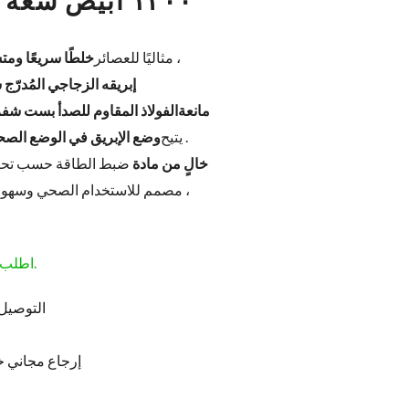
١٣٠٠ أبيض سعة ١.٥ لتر (١٣٠٠ واط)
، مثاليًا للعصائر
خلطًا سريعًا ومتس
مانعة
الفولاذ المقاوم للصدأ بست شفرات
. يتيح
وضع الإبريق في الوضع الصح
خالٍ من مادة
ضبط الطاقة حسب تحض
، مصمم للاستخدام الصحي وسهول
اطلب قبل الساعة 1:00 مساءً لتصلك غدًا.
التوصيل 
إرجاع مجاني خلال 5 أيام من طلبك (غ