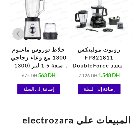
هو:
هو:
هو:
هو:
هو:
2.699 DH.
675 DH.
563 DH.
2.126 DH.
روبوت مولينكس
خلاط توروس ماغنوم
خل
FP821811
1300 مع وعاء زجاجي
DoubleForce متعدد
سعة 1.5 لتر (1300
الوظائف (1000 واط،
واط)
563
DH
1.548
DH
675
DH
2.126
DH
220 فولت، أسود)
إضافة إلى السلة
إضافة إلى السلة
el أفضل المبيعات على