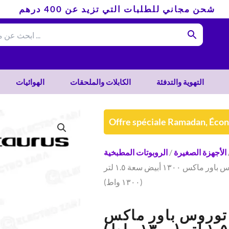
شحن مجاني للطلبات التي تزيد عن 400 درهم
التهوية والتدفئة
الكابلات والملحقات
الهوائيات
Offre spéciale Ramadan, Éco
الأجهزة الصغيرة
/
الروبوتات المطبخية
/ خلاط كهربائي توروس باور ماكس ١٣٠٠ أبيض سعة ١.٥ لتر
(١٣٠٠ واط)
 توروس باور ماكس