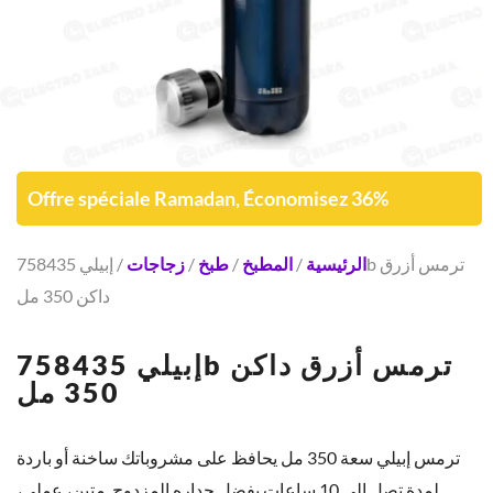
Offre spéciale Ramadan, Économisez 36%
الرئيسية
/
المطبخ
/
طبخ
/
زجاجات
/ إبيلي 758435b ترمس أزرق
داكن 350 مل
إبيلي 758435b ترمس أزرق داكن
350 مل
ترمس إبيلي سعة 350 مل يحافظ على مشروباتك ساخنة أو باردة
لمدة تصل إلى 10 ساعات بفضل جداره المزدوج. متين، عملي،