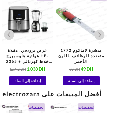
الحالي
الأصلي
الحالي
الأصلي
هو:
هو:
هو:
هو:
.
1.692 DH.
1.038 DH.
60 DH.
49 DH.
مبشرة لاماكوم 1772
عرض ترويجي: مقلاة
متعددة الوظائف باللون
هوائية هاوسبيرج HB-
الأحمر
2365 + خلاط كهربائي
هاوسبيرج HB-7762
1.038
DH
49
DH
1.692
DH
60
DH
إضافة إلى السلة
إضافة إلى السلة
electrozara أفضل المبيعات على
السعر
السعر
السعر
السعر
تخفيضات!
تخفيضات!
الحالي
الأصلي
الحالي
الأصلي