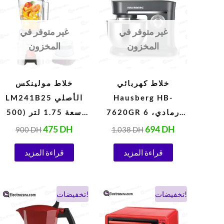
هو:
هو:
هو:
هو:
900 DH.
475 DH.
1.038 DH.
694 DH.
غير متوفر في
غير متوفر في
المخزون
المخزون
خلاط كهربائي
خلاط مولينكس
Hausberg HB-
LM241B25 الأصلي
7620GR رمادي، 6
سعة 1.75 لتر (500
سرعات، 5 لترات
واط، 220 فولت،
475
DH
694
DH
900
DH
1.038
DH
(1000 واط)
أبيض)
قراءة المزيد
قراءة المزيد
السعر
السعر
السعر
السعر
تخفيضات!
تخفيضات!
الحالي
الأصلي
الحالي
الأصلي
هو:
هو:
هو:
هو: