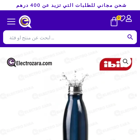
180 DH.
116 DH.
تخطي
شحن مجاني للطلبات التي تزيد عن 400 درهم
إلى
CART
0
المحتوى