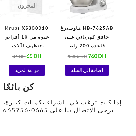
المخزون
هاوسبرغ HB-7625AB
Krups XS300010
خافق كهربائي على
عبوة من 10 أقراص
قاعدة 700 واط
تنظيف لآلات
الإسبريسو
65
DH
760
DH
84
DH
1.330
DH
الأوتوماتيكية 1.5 جرام
إضافة إلى السلة
قراءة المزيد
كن بائعًا
إذا كنت ترغب في الشراء بكميات كبيرة،
يرجى الاتصال بنا على 0665-665756