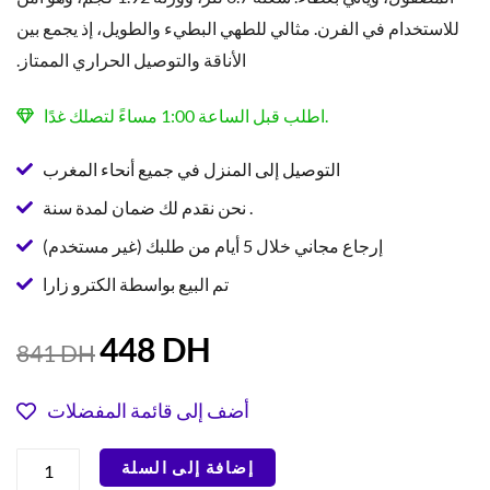
للاستخدام في الفرن. مثالي للطهي البطيء والطويل، إذ يجمع بين
الأناقة والتوصيل الحراري الممتاز.
اطلب قبل الساعة 1:00 مساءً لتصلك غدًا.
التوصيل إلى المنزل في جميع أنحاء المغرب
نحن نقدم لك ضمان لمدة سنة .
إرجاع مجاني خلال 5 أيام من طلبك (غير مستخدم)
تم البيع بواسطة الكترو زارا
السعر
السعر
448
DH
841
DH
الحالي
الأصلي
هو:
هو:
أضف إلى قائمة المفضلات
841 DH.
448 DH.
كمية
إضافة إلى السلة
إبيلي