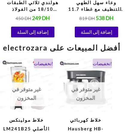
محدود سعة 5
وعاء سهل الطهي
هولندي ثلاثي الطبقات
د
والتنظيف مع غطاء 11.7
18/10 من الفولاذ
لتر
المقاوم للصدأ – طهي
249
DH
538
DH
450
DH
819
DH
متساوٍ، غير لاصق، سعة
4.7 لتر، 24 سم
إضافة إلى السلة
إضافة إلى السلة
electrozara أفضل المبيعات على
السعر
السعر
السعر
السعر
تخفيضات!
تخفيضات!
الحالي
الأصلي
الحالي
الأصلي
هو:
هو:
هو:
هو:
900 DH.
475 DH.
1.038 DH.
694 DH.
غير متوفر في
غير متوفر في
المخزون
المخزون
خلاط كهربائي
خلاط مولينكس
Hausberg HB-
LM241B25 الأصلي