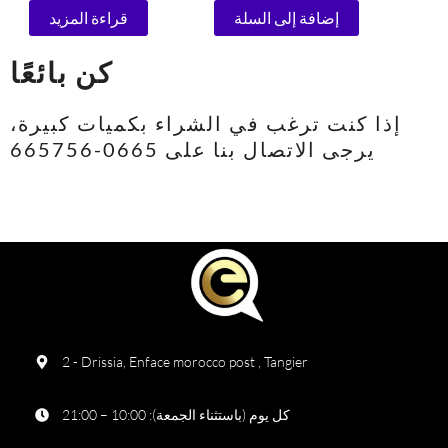
إضافة إلى السلة
قراءة المزيد
كن بائعًا
إذا كنت ترغب في الشراء بكميات كبيرة،
يرجى الاتصال بنا على 0665-665756
2 - Drissia, Enface morocco post , Tangier
كل يوم (باستثناء الجمعة): 10:00 – 21:00