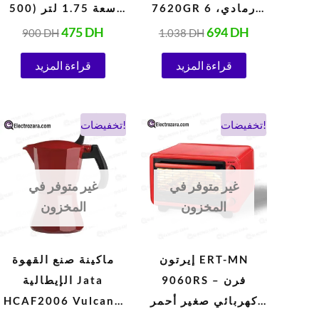
7620GR رمادي، 6
سعة 1.75 لتر (500
سرعات، 5 لترات
واط، 220 فولت،
475
DH
694
DH
900
DH
1.038
DH
(1000 واط)
أبيض)
قراءة المزيد
قراءة المزيد
السعر
السعر
السعر
السعر
تخفيضات!
تخفيضات!
الحالي
الأصلي
الحالي
الأصلي
هو:
هو:
هو:
هو:
338 DH.
260 DH.
900 DH.
524 DH.
غير متوفر في
غير متوفر في
المخزون
المخزون
إيرتون ERT-MN
ماكينة صنع القهوة
9060RS – فرن
الإيطالية Jata
كهربائي صغير أحمر
HCAF2006 Vulcano