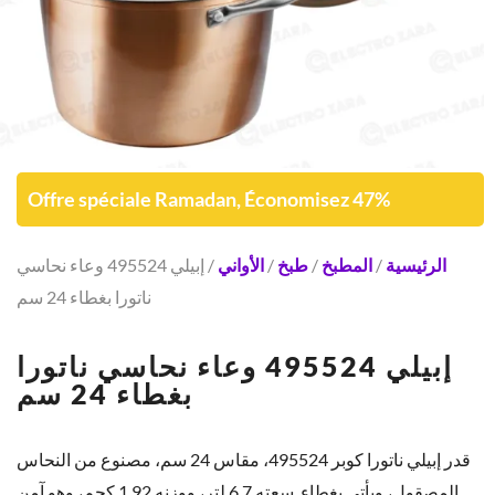
Offre spéciale Ramadan, Économisez 47%
الرئيسية
/
المطبخ
/
طبخ
/
الأواني
/ إبيلي 495524 وعاء نحاسي
ناتورا بغطاء 24 سم
إبيلي 495524 وعاء نحاسي ناتورا
بغطاء 24 سم
قدر إبيلي ناتورا كوبر 495524، مقاس 24 سم، مصنوع من النحاس
المصقول، ويأتي بغطاء. سعته 6.7 لتر، ووزنه 1.92 كجم، وهو آمن