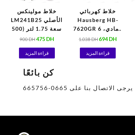
خلاط كهربائي
خلاط مولينكس
Hausberg HB-
LM241B25 الأصلي
7620GR رمادي، 6
سعة 1.75 لتر (500
سرعات، 5 لترات
واط، 220 فولت،
475
DH
694
DH
900
DH
1.038
DH
(1000 واط)
أبيض)
قراءة المزيد
قراءة المزيد
كن بائعًا
تصال بنا على 0665-665756