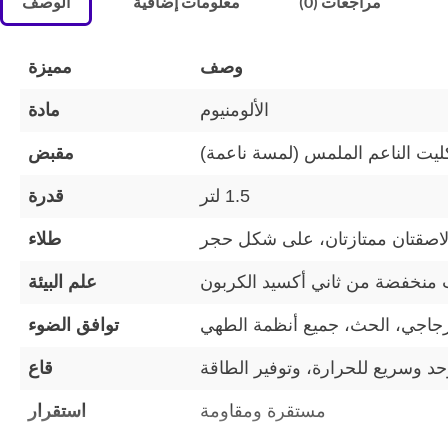
مراجعات (0)
معلومات إضافية
الوصف
وصف
مميزة
الألومنيوم
مادة
كليت الناعم الملمس (لمسة ناعمة)
مقبض
1.5 لتر
قدرة
لاصقتان ممتازتان، على شكل حجر
طلاء
علم البيئة
زجاجي، الحث، جميع أنظمة الطهي
توافق الضوء
قاع
مستقرة ومقاومة
استقرار