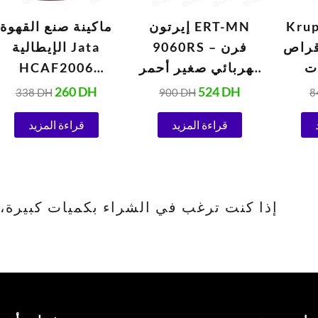
Kru
إيرتون ERT-MN
ماكينة صنع القهوة
من 10 أقراص
9060RS – فرن
الإيطالية Jata
ت
كهربائي صغير أحمر
HCAF2006
و
(1420 واط)
Vulcano بسعة 6
260
DH
524
DH
338
DH
900
DH
8
الأوتوماتيكية 1.5
أكواب
قراءة المزيد
قراءة المزيد
إذا كنت ترغب في الشراء بكميات كبيرة، يرجى الا