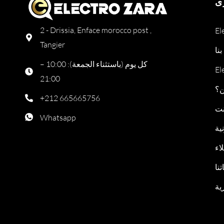
ى
2 - Drissia, Enface morocco post ,
Tangier
نا
كل يوم (باستثناء الجمعة): 10:00 –
21:00
ن؟
+212 665665756
نت
Whatsapp
ية
اء
نا
ية