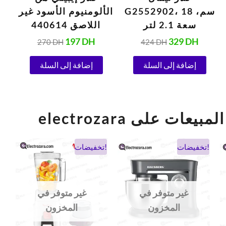
G2552902، 18 سم،
الألومنيوم الأسود غير
ا
سعة 2.1 لتر
اللاصق 440614
م
197
DH
329
DH
270
DH
424
DH
الح
إضافة إلى السلة
إضافة إلى السلة
el أفضل المبيعات على
السعر
السعر
السعر
السعر
تخفيضات!
تخفيضات!
الحالي
الأصلي
الحالي
الأصلي
هو:
هو:
هو:
هو:
900 DH.
475 DH.
1.038 DH.
694 DH
غير متوفر في
غير متوفر في
المخزون
المخزون