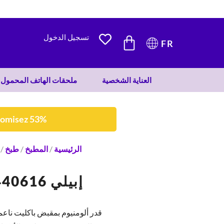
295 DH.
138 DH.
CART
تسجيل الدخول
FR
العناية الشخصية
ملحقات الهاتف المحمول
nomisez 53%
الرئيسية
/
المطبخ
/
طبخ
/
إبيلي 440616 قدر ناتورا 16 سم