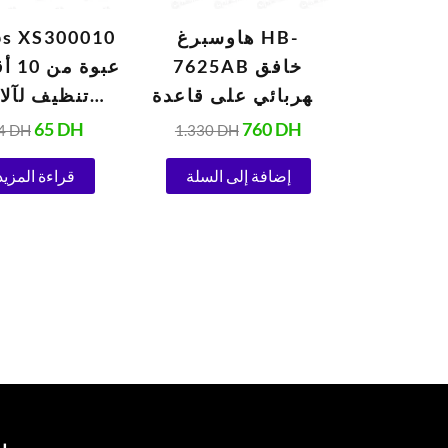
هاوسبرغ HB-
ps XS300010
7625AB خافق
عبوة 
كهربائي على قاعدة
تنظيف لآلا
700 واط
الإسبريس
65
DH
760
DH
4
DH
1.330
DH
إضافة إلى السلة
قراءة المزيد
جرام