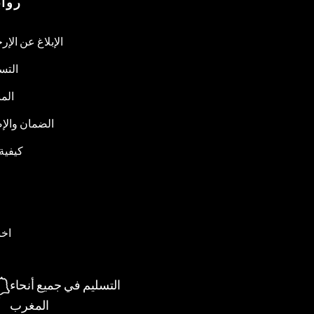
روا
الإبلاغ عن الإر
التس
المب
الضمان والإص
كيفية
اخب
التسليم في جميع أنحاء
المغرب