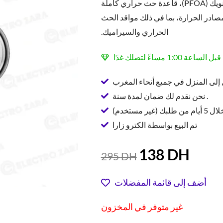
خالٍ من حمض بيرفلورو الأوكتانويك (PFOA)، قاعدة حث حراري كاملة
ادر الحرارة، بما في ذلك مواقد الحث
الحراري والسيراميك.
إلى المنزل في جميع أنحاء المغرب
نحن نقدم لك ضمان لمدة سنة .
ير مستخدم)
تم البيع بواسطة الكترو زارا
السعر
السعر
138
DH
295
DH
الحالي
الأصلي
هو:
هو:
أضف إلى قائمة المفضلات
295 DH.
138 D
غير متوفر في المخزون