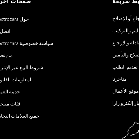
بط سريعة
صفحات أخر
جاع أو الإصلاح
Electrozara حول
ليم والتركيب
اتصل ب
ادلة والإرجاع
Electrozara سياسة خصوصية
لاح والتأمين
من نح
 تقديم الطلب
شروط البيع عبر الإنتر
متاجرنا
المعلومات القانون
موقع الأعمال
خدمة العمل
ار إلكترو زارا
فئات منتجات
جميع العلامات التجار