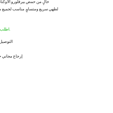
لطهي سريع ومتساوٍ. مناسب لجميع مص
اطلب قبل الساعة 1:00 مساءً لتصلك غدًا.
التوصيل 
إرجاع مجاني خلال 5 أيام من طلبك (غ
H.