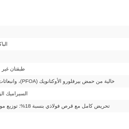
البا
طبقتان غير 
خالية من حمض بيرفلورو الأوكتانويك (PFOA)، وانبعاثات منخفضة من ثاني أكسيد الكربون
السيراميك ال
تحريض كامل مع قرص فولاذي بنسبة 18%: توزيع موحد وسريع للحرارة، وتوفير الطاقة