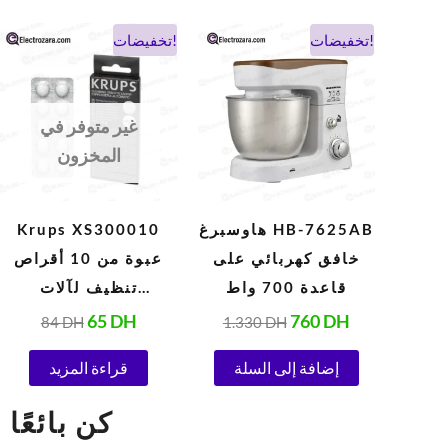
السعر
السعر
السعر
السعر
تخفيضات!
تخفيضات!
الحالي
الأصلي
الحالي
الأصلي
هو:
هو:
هو:
هو:
84 DH.
65 DH.
1.330 DH.
760 DH.
غير متوفر في
المخزون
هاوسبرغ HB-7625AB
Krups XS300010
خافق كهربائي على
عبوة من 10 أقراص
قاعدة 700 واط
تنظيف لآلات
الإسبريسو
65
DH
760
DH
84
DH
1.330
DH
الأوتوماتيكية 1.5 جرام
إضافة إلى السلة
قراءة المزيد
كن بائعًا