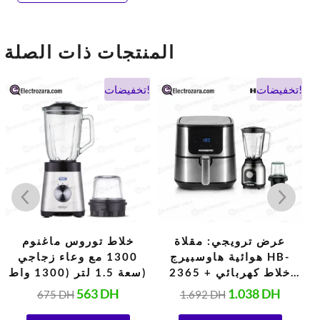
المنتجات ذات الصلة
السعر
السعر
السعر
السعر
ال
تخفيضات!
تخفيضات!
الحالي
الأصلي
الحالي
الأصلي
ال
هو:
هو:
هو:
هو:
2.699 DH.
675 DH.
563 DH.
1.692 DH.
1.0
عرض ترويجي: مقلاة
خلاط توروس ماغنوم
هوائية هاوسبيرج HB-
1300 مع وعاء زجاجي
2365 + خلاط كهربائي
سعة 1.5 لتر (1300 واط)
14
هاوسبيرج HB-7762
563
DH
1.038
DH
675
DH
1.692
DH