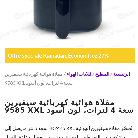
Offre spéciale Ramadan, Économisez 27%
الرئيسية
/
المطبخ
/
قلايات الهواء
/ مقلاة هوائية كهربائية سيفيرين
9585 XXL سعة 4 لترات، لون أسود
مقلاة هوائية كهربائية سيفيرين
9585 XXL سعة 4 لترات، لون أسود
تُحضّر مقلاة سيفيرين الهوائية FR2445 XXL سعة 5 لتر ما يصل إلى
1.5 كجم من البطاطس المقلية بدون زيت. بفضل وعاءها القابل