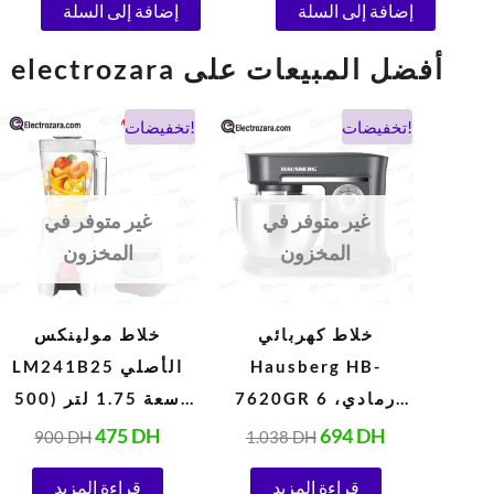
إضافة إلى السلة
إضافة إلى السلة
electrozara أفضل المبيعات على
السعر
السعر
السعر
السعر
تخفيضات!
تخفيضات!
الحالي
الأصلي
الحالي
الأصلي
هو:
هو:
هو:
هو:
900 DH.
475 DH.
1.038 DH.
694 DH.
غير متوفر في
غير متوفر في
المخزون
المخزون
خلاط كهربائي
خلاط مولينكس
Hausberg HB-
LM241B25 الأصلي
7620GR رمادي، 6
سعة 1.75 لتر (500
سرعات، 5 لترات
واط، 220 فولت،
475
DH
694
DH
900
DH
1.038
DH
(1000 واط)
أبيض)
قراءة المزيد
قراءة المزيد