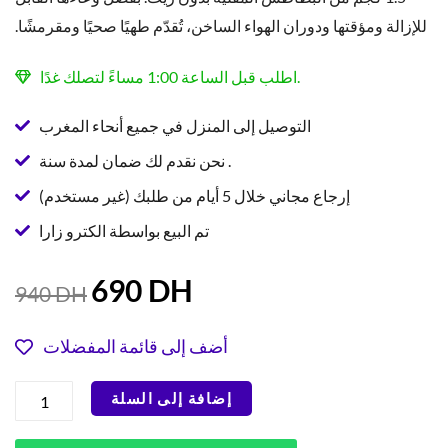
للإزالة ومؤقتها ودوران الهواء الساخن، تُقدّم طهيًا صحيًا ومقرمشًا.
اطلب قبل الساعة 1:00 مساءً لتصلك غدًا.
التوصيل إلى المنزل في جميع أنحاء المغرب
نحن نقدم لك ضمان لمدة سنة .
إرجاع مجاني خلال 5 أيام من طلبك (غير مستخدم)
تم البيع بواسطة الكترو زارا
السعر
السعر
690
DH
940
DH
الحالي
الأصلي
هو:
هو:
أضف إلى قائمة المفضلات
940 DH.
690 DH.
كمية
إضافة إلى السلة
مقلاة
هوائية