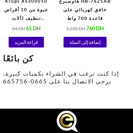
هاوسبرغ HB-7625AB
Krups XS300010
خافق كهربائي على
عبوة من 10 أقراص
قاعدة 700 واط
تنظيف لآلات
الإسبريسو
65
DH
760
DH
84
DH
1.330
DH
الأوتوماتيكية 1.5 جرام
إضافة إلى السلة
قراءة المزيد
كن بائعًا
إذا كنت ترغب في الشراء بكميات كبيرة،
يرجى الاتصال بنا على 0665-665756