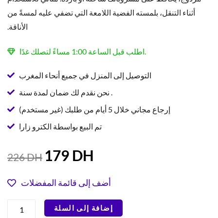
أثناء التنقل، بلمسته الفضية اللامعة التي تضفي عليه لمسةً من
الأناقة.
اطلب قبل الساعة 1:00 مساءً لتصلك غدًا.
التوصيل إلى المنزل في جميع أنحاء المغرب
نحن نقدم لك ضمان لمدة سنة .
إرجاع مجاني خلال 5 أيام من طلبك (غير مستخدم)
تم البيع بواسطة الكترو زارا
السعر
السعر
179
DH
226
DH
الحالي
الأصلي
هو:
هو:
أضف إلى قائمة المفضلات
226 DH.
179 DH.
كمية
إضافة إلى السلة
مقلاة