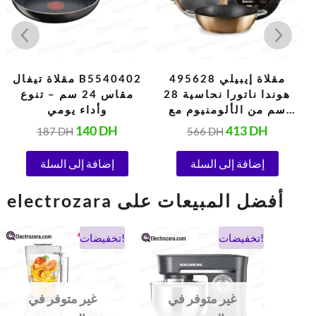
مقلاة إيبيلي 495628
مقلاة تيفال B5540402
هوندا ناتورا نحاسية 28
مقاس 24 سم – تنوع
سم من الألومنيوم مع
وأداء يومي
طلاء غير لاصق على شكل
140
DH
413
DH
187
DH
566
DH
حجر، متوافقة مع الحث
ومقبضين
إضافة إلى السلة
إضافة إلى السلة
electrozara أفضل المبيعات على
السعر
السعر
السعر
السعر
تخفيضات!
تخفيضات!
الحالي
الأصلي
الحالي
الأصلي
هو:
هو:
هو:
هو:
900 DH.
475 DH.
1.038 DH.
694 DH.
غير متوفر في
غير متوفر في