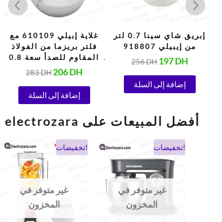
إبريق شاي سينا ​​0.7 لتر
غلاية إبيلي 610109 مع
من إيبيلي 918807
فلتر بريزما من الفولاذ
المقاوم للصدأ سعة 0.8
197
DH
256
DH
لتر
206
DH
283
DH
إضافة إلى السلة
إضافة إلى السلة
electrozara أفضل المبيعات على
السعر
السعر
السعر
السعر
تخفيضات!
تخفيضات!
الحالي
الأصلي
الحالي
الأصلي
هو:
هو:
هو:
هو:
900 DH.
475 DH.
1.038 DH.
694 DH.
غير متوفر في
غير متوفر في
المخزون
المخزون