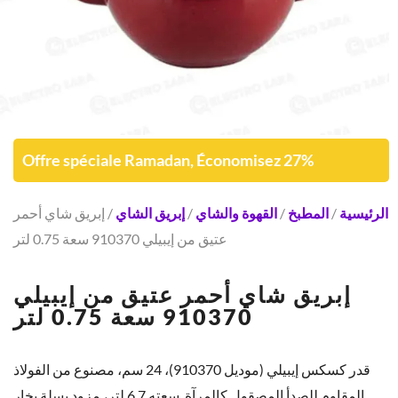
Offre spéciale Ramadan, Économisez 27%
الرئيسية
/
المطبخ
/
القهوة والشاي
/
إبريق الشاي
/ إبريق شاي أحمر
عتيق من إيبيلي 910370 سعة 0.75 لتر
إبريق شاي أحمر عتيق من إيبيلي
910370 سعة 0.75 لتر
قدر كسكس إيبيلي (موديل 910370)، 24 سم، مصنوع من الفولاذ
المقاوم للصدأ المصقول كالمرآة. سعته 6.7 لتر، مزود بسلة بخار