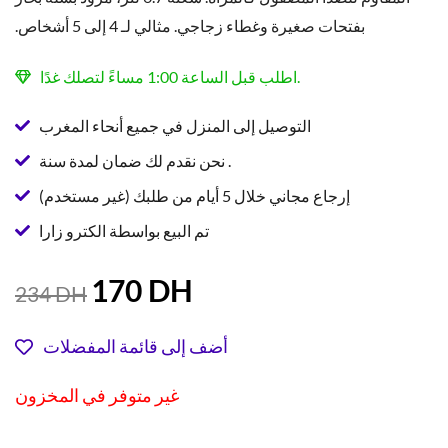
بفتحات صغيرة وغطاء زجاجي. مثالي لـ 4 إلى 5 أشخاص.
اطلب قبل الساعة 1:00 مساءً لتصلك غدًا.
التوصيل إلى المنزل في جميع أنحاء المغرب
نحن نقدم لك ضمان لمدة سنة .
إرجاع مجاني خلال 5 أيام من طلبك (غير مستخدم)
تم البيع بواسطة الكترو زارا
السعر
السعر
170
DH
234
DH
الحالي
الأصلي
هو:
هو:
أضف إلى قائمة المفضلات
234 DH.
170 DH.
غير متوفر في المخزون