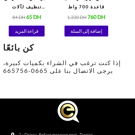
قاعدة 700 واط
تنظيف لآلات
الإسبريسو
65
DH
760
DH
84
DH
1.330
DH
الأوتوماتيكية 1.5 جرام
إضافة إلى السلة
قراءة المزيد
كن بائعًا
إذا كنت ترغب في الشراء بكميات كبيرة،
يرجى الاتصال بنا على 0665-665756
2 - Drissia, Enface morocco post , Tangier