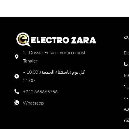
ى
2 - Drissia, Enface morocco post ,
Tangier
نا
كل يوم (باستثناء الجمعة): 10:00 –
21:00
ن؟
+212 665665756
نت
Whatsapp
ية
اء