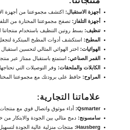
أجهزة الاستقبال:
اكتشف مجموعتنا من أجهزة الاستق
أجهزة التلفاز:
تصفح مجموعتنا المختارة من التل
تنظيف:
بسط روتين التنظيف باستخدام منتجاتنا الف
المطبخ:
استكشف أدوات المطبخ المبتكرة لتجعل 
الهوائيات:
اختر الهوائي المثالي لتحسين استقبال 
القمر الصناعي:
استمتع باستقبال ممتاز عبر منتج
الكابلات والملحقات:
وفر التوصيلات التي تحتاجها
المراوح:
حافظ على برودتك مع مجموعتنا المختار
علاماتنا التجارية:
Qsmarter:
أداء موثوق واتصال قوي مع منتجات Qsmarter
سامسونج:
دمج مثالي بين الجودة والابتكار من 
Hausberg:
منتجات منزلية عالية الجودة لتسهيل 