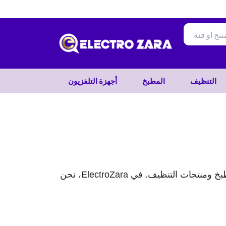
تخطي
إلى
المحتوى
التنظيف
المطبخ
أجهزة التلفزيون
يسعدنا أن نرحب بكم في موقعنا الإلكتروني، حيث ستجد مجموعة استثنائية من الأجهزة الإلكترونية وأدوات المطبخ ومنتجات التنظيف. في ElectroZara، نحن