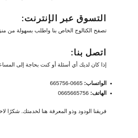
التسوق عبر الإنترنت:
تصفح الكتالوج الخاص بنا واطلب بسهولة من منزل
اتصل بنا:
إذا كان لديك أي أسئلة أو كنت بحاجة إلى المساعد
الواتساب:
0665-665756
الهاتف:
0665665756
فريقنا الودود وذو المعرفة هنا لخدمتك. شكرًا لاختيارك ElectroZara لتلبية احتياجاتك في الإلكترونيات والمطبخ والتنظيف. نحن ن