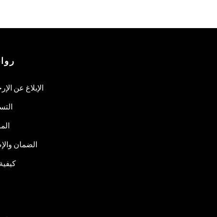
روا
الإبلاغ عن الإر
التس
المب
الضمان والإص
كيفية